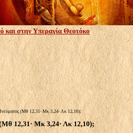
ό και στην Υπεραγία Θεοτόκο
Πνεύματος (Мθ 12,31· Мκ 3,24· Λκ 12,10);
(Мθ 12,31· Мκ 3,24· Λκ 12,10);