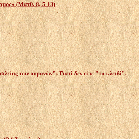
ος» (Ματθ. 8, 5-13)
ιλείας των ουρανών"; Γιατί δεν είπε "το κλειδί",