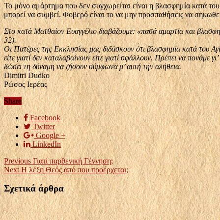
Το μόνο αμάρτημα που δεν συγχωρείται είναι η βλασφημία κατά το
μπορεί να συμβεί. Φοβερό είναι το να μην προσπαθήσεις να σηκωθε
Στο κατά Ματθαίον Ευαγγέλιο διαβάζουμε: «πασά αμαρτία και βλασφημ
32).
Οι Πατέρες της Εκκλησίας μας διδάσκουν ότι βλασφημία κατά του Αγ
είτε γιατί δεν καταλαβαίνουν είτε γιατί σφάλλουν. Πρέπει να πονάμε 
δώσει τη δύναμη να ζήσουν σύμφωνα μ’ αυτή την αλήθεια.
Dimitri Dudko
Ρώσος Ιερέας
Share
Facebook
Twitter
Google +
LinkedIn
Previous
Γιατί παρθενική Γέννηση;
Next
Η λέξη Θεός από που προέρχεται;
Σχετικά άρθρα