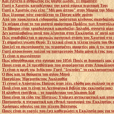
Και εγένετο ο άνθρωπος εις ψυχήν ζώσαν. Τί σημαίνει;
Γιατί ο Χριστός καταδέχτηκε την κατά σάρκα περιτομή Του;
Γιατί ο Χριστός ενώ είπε "Μή μου άπτου" στην Μαρία την Μαγ
Πως ξέρουμε πότε εορτάζεται το Πάσχα κάθε χρόνο;
Από την προκλητική ενδυμασία, υφίσταται κίνδυνος σκανδαλισ
Το ψέμμα είναι το πιο μισητό αμάρτημα-Πράξεις των Αποστόλω
Το filioque είναι τριαδολογική κακοδοξία; Δηλαδή, συνιστά αίρε
Δεν καταλαβαίνω αυτά που λέγονται στην Εκκλησία, γι’ αυτό κ
Πώς συμβιβάζεται η αρχικώς αρνητική στάση του Χριστού στο π
Τι σημαίνει γνώση Θεού; Τι τελικά είναι η τέλεια γνώση του Θε
Ωφελεί να σκεφτόμαστε τις περασμένες αμαρτίες μας ή τις περ
Γιατί αποφεύγουν πολλοί να παντρευτούν Μαϊο μήνα ή έτος που ε
Τι είναι η αιωνιότητα;
Πως οδηγήθηκαμε στο σχισμα του 1054; Ποιές οι διαφορές μας μ
Ποιοι ειναι οι 24 πρεσβύτεροι που αναφέρονται στην Αποκάλυψ
Τι είναι η αρχή της Ινδίκτου; Γιατί "ξεκινάει" το εκκλησιαστικό
Ο βίος και τα θαύματα του αγίου Μηνά
Πασχάλιος Ἡμερονύκτιος Ἀκολουθία
Τί εννοεί ο Απόστολος Παύλος όταν λέει, εδόθη μοι σκόλοψ τη σα
Ποιά είναι και τι είναι τα Λειτουργικά βιβλία της εκκλησία μας;
Η αληθινή ευσέβεια – το παράδειγμα του Δίκαιου Ιώβ
Ποια είναι τα είδη της Πίστεως; Υπάρχει αντικειμενική και υπο
Πασιφανής η πνευματική και εθνική προσφορά της Εκκλησίας σ
Χρήσιμες οδηγίες για την τέλεση Βάπτισης
Ποιες είναι οι εορτές που έχει καθιερώσει η Εκκλησία μας για ν