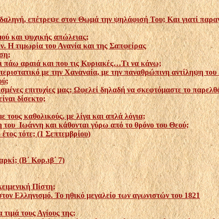
δαληνή, επέτρεψε στον Θωμά την ψηλάφισή Του; Και γιατί παραγ
μού και ψυχικής απώλειας;
ν. Η τιμωρία του Ανανία και της Σαπφείρας
ση;
αι πάω αραιά και που τις Κυριακές…Τι να κάνω;
εριστατικό με την Χαναναία, με την παναθρώπινη αντίληψη του Χ
ού;
ασμένες επιτυχίες μας; Ωφελεί δηλαδή να σκεφτόμαστε το παρελθ
ίναι δίσεκτο;
ε τους καθολικούς, με λίγα και απλά λόγια;
η του Ιωάννη και κάθονται γύρω από το θρόνο του Θεού;
 έτος τότε; (1 Σεπτεμβρίου)
ρκί; (Β΄ Κορ.ιβ΄ 7)
κειμενική Πίστη;
τον Ελληνισμό. Το ηθικό μεγαλείο των αγωνιστών του 1821
α τιμά τους Αγίους της;