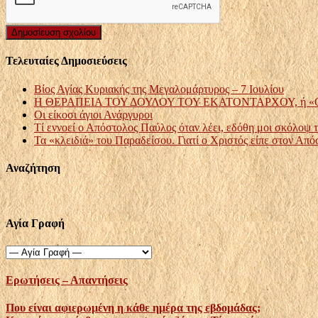
Τελευταίες Δημοσιεύσεις
Βίος Αγίας Κυριακής της Μεγαλομάρτυρος – 7 Ιουλίου
Η ΘΕΡΑΠΕΙΑ ΤΟΥ ΔΟΥΛΟΥ ΤΟΥ ΕΚΑΤΟΝΤΑΡΧΟΥ, ή «Ο λόγος 
Οι είκοσι άγιοι Ανάργυροι
Τί εννοεί ο Απόστολος Παύλος όταν λέει, εδόθη μοι σκόλοψ τη
Τα «κλειδιά» του Παραδείσου. Γιατί ο Χριστός είπε στον Απόσ
Αναζήτηση
Αγία Γραφή
Ερωτήσεις – Απαντήσεις
Που είναι αφιερωμένη η κάθε ημέρα της εβδομάδας;