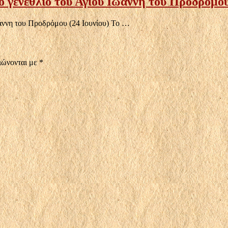
 γενέθλιο του Αγίου Ιωάννη του Προδρόμου 
άννη του Προδρόμου (24 Ιουνίου) Το …
ιώνονται με
*