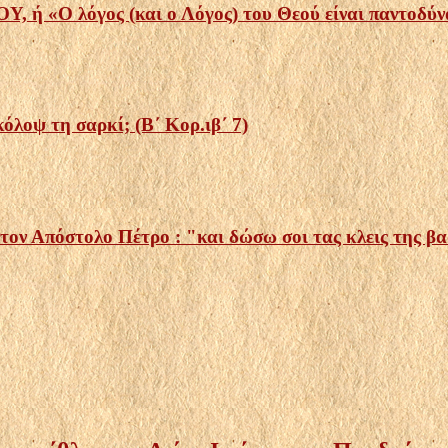
 λόγος (και ο Λόγος) του Θεού είναι παντοδύναμ
κόλοψ τη σαρκί; (Β΄ Κορ.ιβ΄ 7)
τον Απόστολο Πέτρο : "και δώσω σοι τας κλεις της βασ