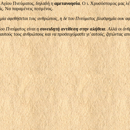
υ Αγίου Πνεύματος, δηλαδή η
αμετανοησία
. Ο ι. Χρυσόστομος μας λέε
ίς. Να παραμένεις πεσμένος.
ία αφεθήσεται τοις ανθρώποις, η δε του Πνεύματος βλασφημία ουκ αφεθ
ίου Πνεύματος είναι η
συνειδητή αντίθεση στην αλήθεια
. Αλλά οι άν
γι’ αυτούς τους ανθρώπους και να προσευχόμαστε γι’ αυτούς, ζητώντας α