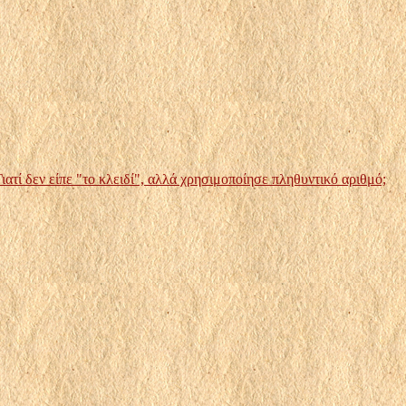
ιατί δεν είπε "το κλειδί", αλλά χρησιμοποίησε πληθυντικό αριθμό;