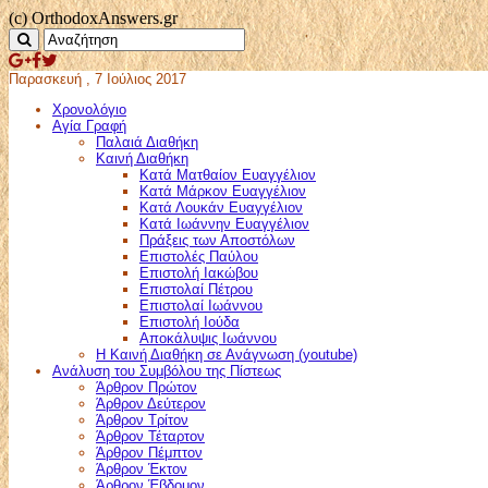
(c) OrthodoxAnswers.gr
Παρασκευή , 7 Ιούλιος 2017
Χρονολόγιο
Αγία Γραφή
Παλαιά Διαθήκη
Καινή Διαθήκη
Κατά Ματθαίον Ευαγγέλιον
Κατά Μάρκον Ευαγγέλιον
Κατά Λουκάν Ευαγγέλιον
Κατά Ιωάννην Ευαγγέλιον
Πράξεις των Αποστόλων
Επιστολές Παύλου
Επιστολή Ιακώβου
Επιστολαί Πέτρου
Επιστολαί Ιωάννου
Επιστολή Ιούδα
Αποκάλυψις Ιωάννου
Η Καινή Διαθήκη σε Ανάγνωση (youtube)
Ανάλυση του Συμβόλου της Πίστεως
Άρθρον Πρώτον
Άρθρον Δεύτερον
Άρθρον Τρίτον
Άρθρον Τέταρτον
Άρθρον Πέμπτον
Άρθρον Έκτον
Άρθρον Έβδομον