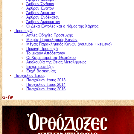
Άρθρον Όγδοον
Άρθρον Ένατον
Άρθρον Δέκατον
Άρθρον Ενδέκατον
Άρθρον Δωδέκατον
Οι Δέκα Εντολές και ο Νόμος της Χάριτος
Προσευχές
Απλές Οδηγίες Προσευχής
Μικρός Παρακλητικός Κανών
Μέγας Παρακλητικός Κανών (youtube + κείμενο)
Πρωινή Προσευχή
Το μικρόν Απόδειπνον
Οι Χαιρετισμοί της Θεοτόκου
Ακολουθία της Θείας Μεταλήψεως
Ευχές τραπέζης
Ευχή Βασκανίας
Πασχάλιον Έτους
Πασχάλιον έτους 2013
Πασχάλιον έτους 2014
Πασχάλιον έτους 2016