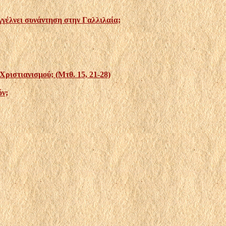
γέλνει συνάντηση στην Γαλλιλαία;
ριστιανισμού; (Μτθ. 15, 21-28)
όν;