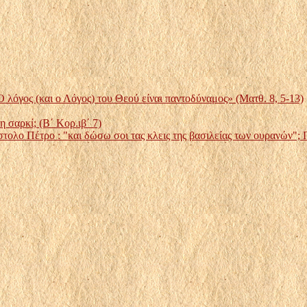
(και ο Λόγος) του Θεού είναι παντοδύναμος» (Ματθ. 8, 5-13)
 σαρκί; (Β΄ Κορ.ιβ΄ 7)
τολο Πέτρο : "και δώσω σοι τας κλεις της βασιλείας των ουρανών"; Γ