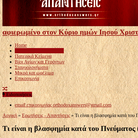
αφιερωμένο στον Κύριο ημών Ιησού Χριστ
Home
Ερωτήσεις – Απαντήσεις
Πατερικά Κείμενα
Βίοι Αγίων και Γερόντων
Σταχυολογήματα
Μικρά και ωφέλιμα
Επικοινωνία
Ειδοποιήσεις
email επικοινωνίας
orthodoxanswers@gmail.com
Αρχική
»
Ερωτήσεις - Απαντήσεις
»
Τι είναι η βλασφημία κατά του 
Τι είναι η βλασφημία κατά του Πνεύματος 