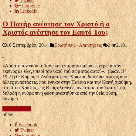
Twitter
Google +
LinkedIn
Ο Πατήρ ανέστησε τον Χριστό ή ο
Χριστός ανέστησε τον Εαυτό Του;
16 Σεπτεμβρίου 2014
Ερωτήσεις - Απαντήσεις
2
2,181
«Λύσατε τον ναόν τούτον, και εν τρισίν ημέραις εγερώ αυτόν…
εκείνος δε έλεγε περί τού ναού τού σώματος αυτού». (Ιωαν. Β’
19,21) Ο Κύριος Η Ανάσταση του Χριστού διαφέρει σαφώς από
άλλες αναστάσεις, που έγιναν στην Παλαιά και την Καινή Διαθήκη,
στο ότι ο Χριστός, ως Θεός αληθινός, ανέστησε τον Εαυτό Του,
δηλαδή η ανθρώπινη φύση αναστήθηκε από την θεία φύση,
δυνάμει …
περισσότερα...
Share
Facebook
Twitter
Google +