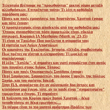
Τελευταία βλέπουμε να "προωθούνται" μικτοί γάμοι μεταξύ
αλλοθρήσκων. Επιτρέπεται τούτο; Τι λέει η ορθόδοξη
παράδοση μας;
Πόσες και ποιές εμφανίσεις του Αναστάντος Χριστού έχουμε
και πότε έγιναν;
Ο προσηλυτισμός είναι αποδεκτός από την ορθοδοξία μας;
Ὅ­ποιος συναισθάνεται πόσο ἁμαρτω­λὸς εἶναι, εὔκολα
συγχωρεῖ. Κυριακή ΙΑ Ματθαίου (Ματθ. ιη΄ 23-35)
Τί είναι το Τριώδιο; Που οφείλεται η ονομασία του;
Η νηστεία των Αγίων Αποστόλων
Οι καμπάνες της Εκκλησίας. Ιστορία, εξέλιξη, συμβολισμός
Πως πρέπει να γίνεται η ελεημοσύνη; Τί ωφελεί να
συμπάσχουμε;
Η λέξη "Χατζής", τί σημαίνει και γιατί ονομάζεται έτσι αυτός
που πηγαίνει στους Αγίους Τόπους;
Πόσες και ποιές Οικουμενικές Συνόδους έχουμε;
Περί Σαμάρειας, Σαμαρειτών, του όρους Γαριζίν, της πόλεως
Συχάρ, και του φρέατος Ιακώβ.
Στην Π.Δ. αναφέρεται ότι αν φιλονικούν δυο άντρες και
κτυπήσουν μια έγκυο, τότε, αν το παιδί είναι "σχηματισμένο"
τιμωρείται ο ένοχος. Τί σημαίνει;
Η Ανάληψη του Κυρίου ημών Ιησού Χριστού – δέκα
τοποθετήσεις σε δέκα ερωτήσεις…
Το ψέμμα είναι το πιο μισητό αμάρτημα-Πράξεις των