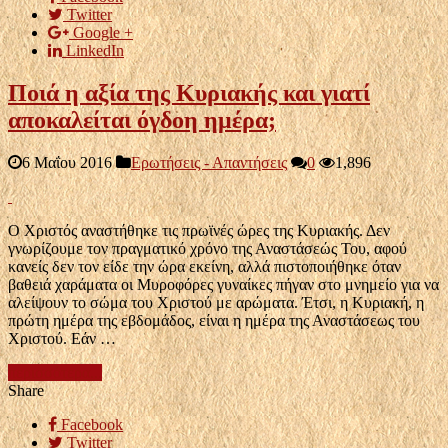
Twitter
Google +
LinkedIn
Ποιά η αξία της Κυριακής και γιατί
αποκαλείται όγδοη ημέρα;
6 Μαΐου 2016
Ερωτήσεις - Απαντήσεις
0
1,896
Ο Χριστός αναστήθηκε τις πρωϊνές ώρες της Κυριακής. Δεν
γνωρίζουμε τον πραγματικό χρόνο της Αναστάσεώς Του, αφού
κανείς δεν τον είδε την ώρα εκείνη, αλλά πιστοποιήθηκε όταν
βαθειά χαράματα οι Μυροφόρες γυναίκες πήγαν στο μνημείο για να
αλείψουν το σώμα του Χριστού με αρώματα. Έτσι, η Κυριακή, η
πρώτη ημέρα της εβδομάδος, είναι η ημέρα της Αναστάσεως του
Χριστού. Εάν …
περισσότερα...
Share
Facebook
Twitter