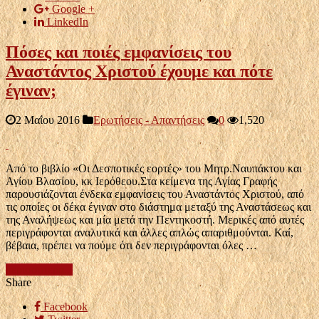
Google +
LinkedIn
Πόσες και ποιές εμφανίσεις του
Αναστάντος Χριστού έχουμε και πότε
έγιναν;
2 Μαΐου 2016
Ερωτήσεις - Απαντήσεις
0
1,520
Από το βιβλίο «Οι Δεσποτικές εορτές» του Μητρ.Ναυπάκτου και
Αγίου Βλασίου, κκ Ιερόθεου.Στα κείμενα της Αγίας Γραφής
παρουσιάζονται ένδεκα εμφανίσεις του Αναστάντος Χριστού, από
τις οποίες οι δέκα έγιναν στο διάστημα μεταξύ της Αναστάσεως και
της Αναλήψεως και μία μετά την Πεντηκοστή. Μερικές από αυτές
περιγράφονται αναλυτικά και άλλες απλώς απαριθμούνται. Καί,
βέβαια, πρέπει να πούμε ότι δεν περιγράφονται όλες …
περισσότερα...
Share
Facebook