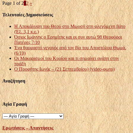
Page 1 of 2
1
2
»
Τελευταίες Δημοσιεύσεις
Η Αποκάλυψη του Θεού στο Μωυσή στη φλεγόμενη βάτο
(Έξ. 3,1 κ.ε.)
Όσιος Ιωάννης ο Ερημίτης και οι συν αυτώ 98 Θεοφόροι
Πατέρες 7/10
Ένα θαυμαστό γεγονός από τον βίο του Αποστόλου Θωμά.
(6/10)
Οι Μακαρισμοί του Κυρίου και τι σημαίνει αγάπη στην
πράξη
Ο Προφήτης Ιωνάς – (21 Σεπτεμβρίου) (video-φωτο)
Αναζήτηση
Αγία Γραφή
Ερωτήσεις – Απαντήσεις