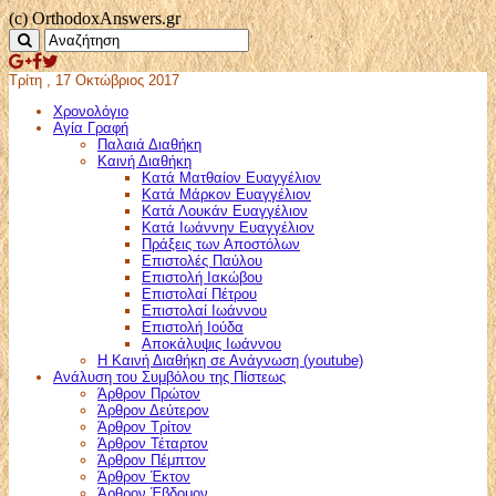
(c) OrthodoxAnswers.gr
Τρίτη , 17 Οκτώβριος 2017
Χρονολόγιο
Αγία Γραφή
Παλαιά Διαθήκη
Καινή Διαθήκη
Κατά Ματθαίον Ευαγγέλιον
Κατά Μάρκον Ευαγγέλιον
Κατά Λουκάν Ευαγγέλιον
Κατά Ιωάννην Ευαγγέλιον
Πράξεις των Αποστόλων
Επιστολές Παύλου
Επιστολή Ιακώβου
Επιστολαί Πέτρου
Επιστολαί Ιωάννου
Επιστολή Ιούδα
Αποκάλυψις Ιωάννου
Η Καινή Διαθήκη σε Ανάγνωση (youtube)
Ανάλυση του Συμβόλου της Πίστεως
Άρθρον Πρώτον
Άρθρον Δεύτερον
Άρθρον Τρίτον
Άρθρον Τέταρτον
Άρθρον Πέμπτον
Άρθρον Έκτον
Άρθρον Έβδομον