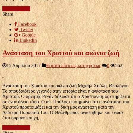
περισσότερα...
Share
Facebook
Twitter
Google +
LinkedIn
Ανάσταση του Χριστού και αιώνια ζωή
15 Απριλίου 2017
θέματα πίστεως-κατηχήσεως
0
562
Ανάσταση του Χριστού και αιώνια ζωή Μιχαήλ Χούλη, Θεολόγου
Το σπουδαιότερο γεγονός στην ιστορία είναι η ανάσταση του
Χριστού. Ο αρνητής Ρενάν δήλωσε ότι ο Χριστιανισμός στηρίζεται
σε έναν άδειο τάφο. Ο απ. Παύλος επισημαίνει ότι η ανάσταση του
Χριστού προετοιμάζει και την δική μας ανάσταση κατά την
Δεύτερη Παρουσία Του. Ο Θεάνθρωπος αναστήθηκε και ένωσε
έτσι ουρανό και γη, …
περισσότερα...