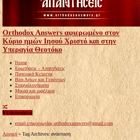
Orthodox Answers αφιερωμένο στον
Κύριο ημών Ιησού Χριστό και στην
Υπεραγία Θεοτόκο
Home
Ερωτήσεις – Απαντήσεις
Πατερικά Κείμενα
Βίοι Αγίων και Γερόντων
Σταχυολογήματα
Μικρά και ωφέλιμα
Επικοινωνία
Ειδοποιήσεις
email επικοινωνίας
orthodoxanswers@gmail.com
Αρχική
»
Tag Archives: ανάσταση