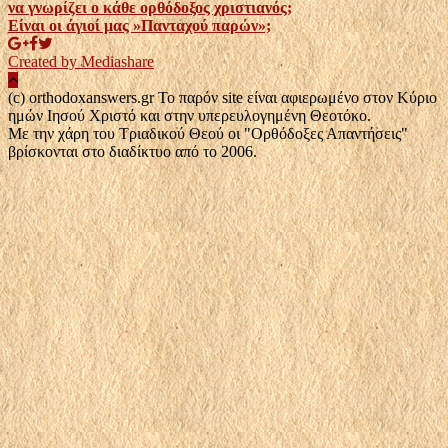
να γνωρίζει ο κάθε ορθόδοξος χριστιανός;
Είναι οι άγιοί μας »Πανταχού παρών»;
Created by Mediashare
(c) orthodoxanswers.gr Το παρόν site είναι αφιερωμένο στον Κύριο
ημών Ιησού Χριστό και στην υπερευλογημένη Θεοτόκο.
Με την χάρη του Τριαδικού Θεού οι "Ορθόδοξες Απαντήσεις"
βρίσκονται στο διαδίκτυο από το 2006.