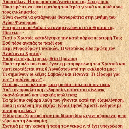
Αποστόλων. Η τιμωρία του Ανανία και της Σαπφείρας
Ποια πρέπει να είναι η στάση του Ιερέα γενικά και ποιά προς
τους εγκληματίες;
Είναι σωστό να φτιάχνουμε Φανουρόπιτα στην μνήμη του
Αγίου Φανουρίου;
Επιτρέπεται οι Λαϊκοί να αναμειγνύονται στα θέματα της
Πίστεως;
Γιατί ο Χριστός καταδέχτηκε την κατά σάρκα περιτομή Του;
Εσύ πόσο αγαπάς το παιδί σου;
Περι Μυροφόρων Γυναικών. Η Θεοτόκος είδε πρώτη τον
Αναστάντα Χριστό;
Υπάρχει τύχη, ή μήπως θεία Πρόνοια;
Ποιά περίοδο του έτους έγινε η μεταμόρφωση του Χριστού και
γιατί εορτάζεται στις 6 Αυγούστου από την εκκλησία μας;
Τι σημαίνουν οι λέξεις Σαβαώθ και Ωσαννά; Τι ξέρουμε για
τον "τρισάγιο ύμνο";
Ο τύπος, ο τυπολάτρης και η ουσία πίσω από τον τύπο.
Από την προκλητική ενδυμασία, υφίσταται κίνδυνος
σκανδαλισμού και ψυχικής απώλειας;
Τα τρία πιο σοβαρά λάθη που γίνονται κατά την εξομολόγηση.
Ποια η ανάλυση της ευχής:"Κύριε Ιησού Χριστέ, ελέησον με
τον αμαρτωλόν";
Η δίκη του Χριστού ήταν μία δίκαιη δίκη, έγινε σύμφωνα με το
νόμο και τη δικονομία;
Σχετικά με την καύση ή ταφή των νεκρών, τί έχει υποχρέωση