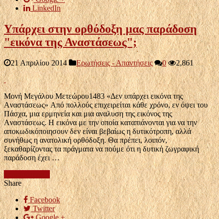
LinkedIn
Υπάρχει στην ορθόδοξη μας παράδοση
"εικόνα της Αναστάσεως";
21 Απριλίου 2014
Ερωτήσεις - Απαντήσεις
0
2,861
Μονή Μεγάλου Μετεώρου1483 «Δεν υπάρχει εικόνα της
Aναστάσεως» Aπό πολλούς επιχειρείται κάθε χρόνο, εν όψει του
Πάσχα, μια ερμηνεία και μια αναλυση της εικόνος της
Aναστάσεως. H εικόνα με την οποία καταπιάνονται για να την
αποκωδικόποιησουν δεν είναι βεβαίως η δυτικότροπη, αλλά
συνήθως η ανατολική ορθόδοξη. Θα πρέπει, λοιπόν,
ξεκαθαρίζοντας τα πράγματα να πούμε ότι η δυτική ζωγραφική
παράδοση έχει …
περισσότερα...
Share
Facebook
Twitter
Google +