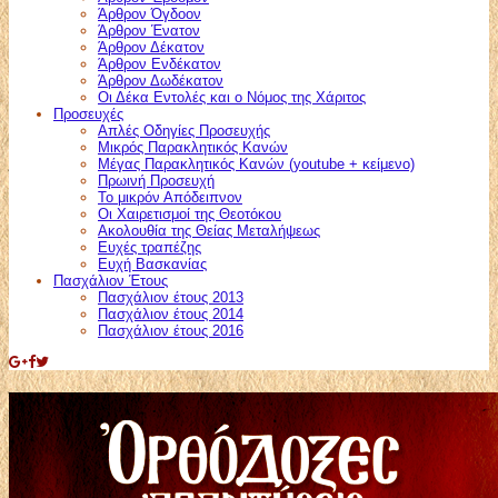
Άρθρον Όγδοον
Άρθρον Ένατον
Άρθρον Δέκατον
Άρθρον Ενδέκατον
Άρθρον Δωδέκατον
Οι Δέκα Εντολές και ο Νόμος της Χάριτος
Προσευχές
Απλές Οδηγίες Προσευχής
Μικρός Παρακλητικός Κανών
Μέγας Παρακλητικός Κανών (youtube + κείμενο)
Πρωινή Προσευχή
Το μικρόν Απόδειπνον
Οι Χαιρετισμοί της Θεοτόκου
Ακολουθία της Θείας Μεταλήψεως
Ευχές τραπέζης
Ευχή Βασκανίας
Πασχάλιον Έτους
Πασχάλιον έτους 2013
Πασχάλιον έτους 2014
Πασχάλιον έτους 2016