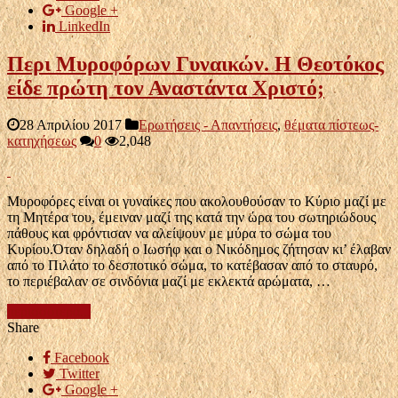
Google +
LinkedIn
Περι Μυροφόρων Γυναικών. Η Θεοτόκος
είδε πρώτη τον Αναστάντα Χριστό;
28 Απριλίου 2017
Ερωτήσεις - Απαντήσεις
,
θέματα πίστεως-
κατηχήσεως
0
2,048
Μυροφόρες είναι οι γυναίκες που ακολουθούσαν το Κύριο μαζί με
τη Μητέρα του, έμειναν μαζί της κατά την ώρα του σωτηριώδους
πάθους και φρόντισαν να αλείψουν με μύρα το σώμα του
Κυρίου.Όταν δηλαδή ο Ιωσήφ και ο Νικόδημος ζήτησαν κι’ έλαβαν
από το Πιλάτο το δεσποτικό σώμα, το κατέβασαν από το σταυρό,
το περιέβαλαν σε σινδόνια μαζί με εκλεκτά αρώματα, …
περισσότερα...
Share
Facebook
Twitter
Google +