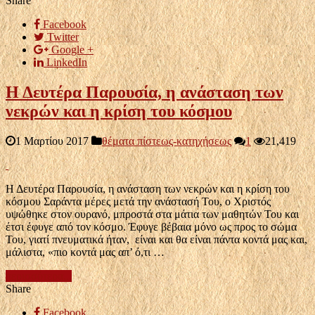
Share
Facebook
Twitter
Google +
LinkedIn
Η Δευτέρα Παρουσία, η ανάσταση των
νεκρών και η κρίση του κόσμου
1 Μαρτίου 2017
θέματα πίστεως-κατηχήσεως
1
21,419
Η Δευτέρα Παρουσία, η ανάσταση των νεκρών και η κρίση του
κόσμου Σαράντα μέρες μετά την ανάστασή Του, ο Χριστός
υψώθηκε στον ουρανό, μπροστά στα μάτια των μαθητών Του και
έτσι έφυγε από τον κόσμο. Έφυγε βέβαια μόνο ως προς το σώμα
Του, γιατί πνευματικά ήταν, είναι και θα είναι πάντα κοντά μας και,
μάλιστα, «πιο κοντά μας απ’ ό,τι …
περισσότερα...
Share
Facebook