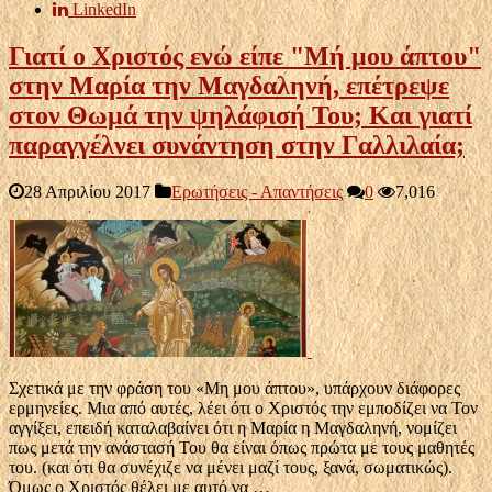
LinkedIn
Γιατί ο Χριστός ενώ είπε "Μή μου άπτου"
στην Μαρία την Μαγδαληνή, επέτρεψε
στον Θωμά την ψηλάφισή Του; Και γιατί
παραγγέλνει συνάντηση στην Γαλλιλαία;
28 Απριλίου 2017
Ερωτήσεις - Απαντήσεις
0
7,016
Σχετικά με την φράση του «Μη μου άπτου», υπάρχουν διάφορες
ερμηνείες. Μια από αυτές, λέει ότι ο Χριστός την εμποδίζει να Τον
αγγίξει, επειδή καταλαβαίνει ότι η Μαρία η Μαγδαληνή, νομίζει
πως μετά την ανάστασή Του θα είναι όπως πρώτα με τους μαθητές
του. (και ότι θα συνέχιζε να μένει μαζί τους, ξανά, σωματικώς).
Όμως ο Χριστός θέλει με αυτό να …