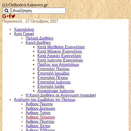
(c) OrthodoxAnswers.gr
Παρασκευή , 27 Οκτώβριος 2017
Χρονολόγιο
Αγία Γραφή
Παλαιά Διαθήκη
Καινή Διαθήκη
Κατά Ματθαίον Ευαγγέλιον
Κατά Μάρκον Ευαγγέλιον
Κατά Λουκάν Ευαγγέλιον
Κατά Ιωάννην Ευαγγέλιον
Πράξεις των Αποστόλων
Επιστολές Παύλου
Επιστολή Ιακώβου
Επιστολαί Πέτρου
Επιστολαί Ιωάννου
Επιστολή Ιούδα
Αποκάλυψις Ιωάννου
Η Καινή Διαθήκη σε Ανάγνωση (youtube)
Ανάλυση του Συμβόλου της Πίστεως
Άρθρον Πρώτον
Άρθρον Δεύτερον
Άρθρον Τρίτον
Άρθρον Τέταρτον
Άρθρον Πέμπτον
Άρθρον Έκτον
Άρθρον Έβδομον