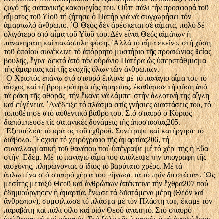
ζυγό τῆς σατανικῆς κακουργίας του. Οὔτε πάλι τήν προσφορά τοῦ
αἵματος τοῦ Υἱοῦ τή ζήτησε ὁ Πατήρ γιά νά συγχωρήσει τόν
ἁμαρτωλό ἄνθρωπο. ῾Ο Θεός δέν ἀρέσκεται σέ αἵματα, πολύ δέ
ὀλιγότερο στό αἷμα τοῦ Υἱοῦ του. Δέν εἶναι Θεός αἱμάτων ἡ
πανακήρατη καί πανάσπιλη φύση. ᾿Αλλά τό αἷμα ἐκεῖνο, στή χύση
τοῦ ὁποίου συνέκλινε τό ἀπόρρητο μυστήριο τῆς προαιώνιας θείας
βουλῆς, ἔγινε δεκτό ἀπό τόν οὐράνιο Πατέρα ὡς ὑπερστάθμισμα
τῆς ἁμαρτίας καί τῆς ἐνοχῆς ὅλων τῶν ἀνθρώπων.
῾Ο Χριστός ἐπάνω στό σταυρό ἔπλυνε μέ τό πανάγιο αἷμα του τό
αἶσχος καί τή βρομερότητα τῆς ἁμαρτίας, ἐκαθάρισε τή φύση ἀπό
τά ράκη τῆς φθορᾶς, τήν ἔκανε νά λάμπει στήν ἀλλοτινή της αἴγλη
καί εὐγένεια. ᾿Ανέδειξε τό πλάσμα στίς γνήσιες διαστάσεις του, τό
τοποθέτησε στό αὐθεντικό βάθρο του. Στό σταυρό ὁ Κύριος
διεπόμπευσε τίς σατανικές δυνάμεις τῆς ἀποστασίας205.
᾿Εξευτέλισε τό κράτος τοῦ ἐχθροῦ. Συνέτριψε καί κατήργησε τό
διάβολο. ῎Εσχισε τό χειρόγραφο τῆς ἁμαρτίας206, τή
συναλλαγματική τοῦ θανάτου πού ὑπέγραψε μέ τό χέρι της ἡ Εὔα
στήν ᾿Εδέμ. Μέ τό πανάγιο αἷμα του ἀπάλειψε τήν ὑπογραφή τῆς
αἰσχύνης, πληρώνοντας ὁ ἴδιος τό βαρύτατο χρέος. Μέ τά
ἁπλωμένα στό σταυρό χέρια του «ἥνωσε τά τό πρίν διεστῶτα». ῾Ως
μεσίτης μεταξύ Θεοῦ καί ἀνθρώπων ἀπέκτεινε τήν ἔχθρα207 πού
ἐδημιούργησεν ἡ ἁμαρτία, ἕνωσε τά διϊστάμενα μέρη (Θεόν καί
ἄνθρωπον), συμφιλίωσε τό πλάσμα μέ τόν Πλάστη του, ἔκαμε τόν
παραβάτη καί πάλι φίλο καί υἱόν Θεοῦ ἀγαπητό. Στό σταυρό
ἑνώθηκαν γῆ καί οὐρανός. Στό ξύλο τῆς ὑπακοῆς ἡ γῆ ἀνυψώθηκε