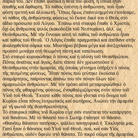
σάρκα του. Δέν ἔπαθε φυσικά ἡ θεία του φύση, ἡ ὁποία ἦταν
ἀπαθής καί ἄφθαρτη. Τό πάθος ὑπέστη ἡ ἀνθρώπινη, πού ἦταν
φύση τρεπτή καί ἀλλοιωτή. ῞Οπως ὅμως ἐπανειλημμένα ἐτονίσαμε,
τό πάθος τῆς ἀνθρώπινης φύσεως τό ἔκανε δικό του ὁ Θεός στό
ἀΐδιο πρόσωπο τοῦ Λόγου. ᾿Επάνω στό σταυρό ἔπαθε ὁ Χριστός
ὄχι ὡς ἄνθρωπος ψιλός (κακοδοξία τοῦ Νεστορίου), ἀλλ᾿ ὡς
Θεάνθρωπος. Μέ τήν ἔννοιαν αὐτή τό πάθος τοῦ ἀνθρώπου ἦταν
καί πάθος τοῦ Θεοῦ. ῾Ο Λόγος ἔπαθε πραγματικά καί ἀπέθανε στήν
ἀναληφθεῖσα σάρκα του. Μυστήριο βέβαια μέγα καί ἀνεξιχνίαστο,
προσιτό μονάχα στή θεωμένη πίστη καί ταπείνωση.
Στό σταυρό κορυφώθηκε ὁ πόνος καί ἡ ὀδύνη τοῦ Θεανθρώπου.
Πόνος ἀναίτιος καί ἅγιος, διότι τίποτε δέν χρεωστοῦσε ὁ
Θεάνθρωπος στήν ἁμαρτία, τῆς ὁποίας γέννημα ὑπῆρξεν ὁ πόνος
τῆς πεσμένης φύσεως. ῏Ηταν πόνος πού γεύτηκε ἑκούσια ὁ
ἀναμάρτητος, παίρνοντας ἀπάνω του τόν πόνον ὅλων τῶν
ἁμαρτωλῶν ἀνθρώπων. Μέ τόν τρόπο αὐτό μεταμορφώθηκε ὁ
πόνος τῆς φθαρμένης φύσεως, ἐνοφθαλμιζόμενος στόν πόνο τοῦ
Υἱοῦ τοῦ Θεοῦ. ῎Εκτοτε κάθε πόνος πού γίνεται στό ὄνομα τοῦ
Κυρίου εἶναι πόνος λυτρωτικός καί σωτήριος. Λυώνει τήν ἁμαρτία
μέ τή φωτιά τῆς θεανθρωπότητος.
Τό σταυρικό πάθος τοῦ Κυρίου εἶχε σάν συνέπεια τήν κατάργηση
τοῦ θανάτου. Μέ τό θάνατό του ὁ Σωτήρ ἐπάτησε τό θάνατο.
«Θανάτῳ θάνατον πατήσας», ψάλλει πανηγυρικά ἡ ᾿Εκκλησία μας.
Γιατί ἦταν ὁ θάνατος τοῦ Υἱοῦ τοῦ Θεοῦ, πού, καί σάν Υἱός
ἀνθρώπου, οὐδέν ὄφειλε στό θάνατο. Τό πικρό σῶμα τῆς ἁμαρτίας