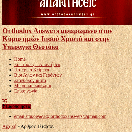
Orthodox Answers αφιερωμένο στον
Κύριο ημών Ιησού Χριστό και στην
Υπεραγία Θεοτόκο
Home
Ερωτήσεις – Απαντήσεις
Πατερικά Κείμενα
Βίοι Αγίων και Γερόντων
Σταχυολογήματα
Μικρά και ωφέλιμα
Επικοινωνία
Ειδοποιήσεις
email επικοινωνίας
orthodoxanswers@gmail.com
Αρχική
»
Άρθρον Τέταρτον