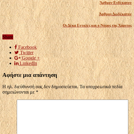
Άρθρον Ενδέκατον
Άρθρον Δωδέκατον
Οι Δέκα Εντολές και ο Νόμος της Χάριτος
Share
Facebook
Twitter
Google +
LinkedIn
Αφήστε μια απάντηση
Η ηλ. διεύθυνσή σας δεν δημοσιεύεται.
Τα υποχρεωτικά πεδία
σημειώνονται με
*