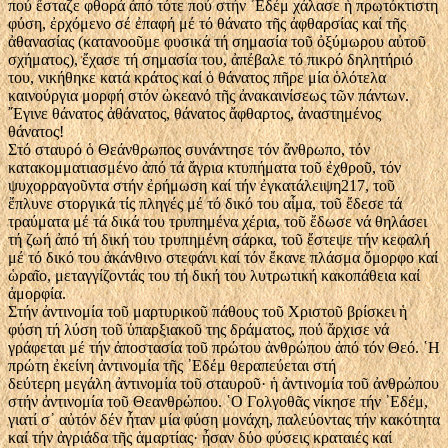
πού ἔσταζε φθορά ἀπό τότε πού στήν ᾿Εδέμ χάλασε ἡ πρωτόκτιστη
φύση, ἐρχόμενο σέ ἐπαφή μέ τό θάνατο τῆς ἀφθαρσίας καί τῆς
ἀθανασίας (κατανοοῦμε φυσικά τή σημασία τοῦ ὀξύμωρου αὐτοῦ
σχήματος), ἔχασε τή σημασία του, ἀπέβαλε τό πικρό δηλητήριό
του, νικήθηκε κατά κράτος καί ὁ θάνατος πῆρε μία ὁλότελα
καινούργια μορφή στόν ὠκεανό τῆς ἀνακαινίσεως τῶν πάντων.
῎Εγινε θάνατος ἀθάνατος, θάνατος ἄφθαρτος, ἀναστημένος
θάνατος!
Στό σταυρό ὁ Θεάνθρωπος συνάντησε τόν ἄνθρωπο, τόν
κατακομματιασμένο ἀπό τά ἄγρια κτυπήματα τοῦ ἐχθροῦ, τόν
ψυχορραγοῦντα στήν ἐρήμωση καί τήν ἐγκατάλειψη217, τοῦ
ἔπλυνε στοργικά τίς πληγές μέ τό δικό του αἷμα, τοῦ ἔδεσε τά
τραύματα μέ τά δικά του τρυπημένα χέρια, τοῦ ἔδωσε νά θηλάσει
τή ζωή ἀπό τή δική του τρυπημένη σάρκα, τοῦ ἔστεψε τήν κεφαλή
μέ τό δικό του ἀκάνθινο στεφάνι καί τόν ἔκανε πλάσμα ὄμορφο καί
ὡραῖο, μεταγγίζοντάς του τή δική του λυτρωτική κακοπάθεια καί
ἀμορφία.
Στήν ἀντινομία τοῦ μαρτυρικοῦ πάθους τοῦ Χριστοῦ βρίσκει ἡ
φύση τή λύση τοῦ ὑπαρξιακοῦ της δράματος, πού ἄρχισε νά
γράφεται μέ τήν ἀποστασία τοῦ πρώτου ἀνθρώπου ἀπό τόν Θεό. ῾Η
πρώτη ἐκείνη ἀντινομία τῆς ᾿Εδέμ θεραπεύεται στή
δεύτερη μεγάλη ἀντινομία τοῦ σταυροῦ· ἡ ἀντινομία τοῦ ἀνθρώπου
στήν ἀντινομία τοῦ Θεανθρώπου. ῾Ο Γολγοθᾶς νίκησε τήν ᾿Εδέμ,
γιατί σ᾿ αὐτόν δέν ἦταν μία φύση μονάχη, παλεύοντας τήν κακότητα
καί τήν ἀγριάδα τῆς ἁμαρτίας· ἦσαν δύο φύσεις κραταιές καί