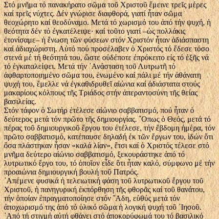
Στό μνῆμα τό πανακήρατο σῶμα τοῦ Χριστοῦ ἔμεινε τρεῖς μέρες
καί τρεῖς νύχτες. Δέν γνώρισε διαφθορά, γιατί ἦταν σῶμα
θεοχώρητο καί θεοδύναμο. Μετά τό χωρισμό του ἀπό τήν ψυχή, ἡ
θεότητα δέν τό ἐγκατέλειψε· καί τοῦτο γιατί –ὡς πολλάκις
ἐτονίσαμε– ἡ ἕνωση τῶν φύσεων στόν Χριστόν ἦταν ἀδιάσπαστη
καί ἀδιαχώριστη. Αὐτό πού προσέλαβεν ὁ Χριστός τό ἔδεσε τόσο
στενά μέ τή θεότητά του, ὥστε οὐδέποτε ἐπρόκειτο εἰς τό ἑξῆς νά
τό ἐγκαταλείψει. Μετά τήν ᾿Ανάσταση τοῦ Λυτρωτῆ τό
ἀφθαρτοποιημένο σῶμα του, ἑνωμένο καί πάλι μέ τήν ἀθάνατη
ψυχή του, ἔμελλε νά ἐγκαθιδρυθεῖ αἰώνια καί ἀδιάστατα στούς
μακαρίους κόλπους τῆς Τριάδος στήν ἀπεραντοσύνη τῆς θείας
βασιλείας.
Στόν τάφον ὁ Σωτήρ ἐτέλεσε αἰώνιο σαββατισμό, πού ἦταν ὁ
δεύτερος μετά τόν πρῶτο τῆς δημιουργίας. ῞Οπως ὁ Θεός, μετά τό
πέρας τοῦ δημιουργικοῦ ἔργου του ἐτέλεσε, τήν ἕβδομη ἡμέρα, τόν
πρῶτο σαββατισμό, κατέπαυσε δηλαδή ἐκ τῶν ἔργων του, ἰδών ὅτι
ὅσα πλάστηκαν ἦσαν «καλά λίαν», ἔτσι καί ὁ Χριστός τέλεσε στό
μνῆμα δεύτερο αἰώνιο σαββατισμό, ξεκουράστηκε ἀπό τό
λυτρωτικό ἔργο του, τό ὁποῖον εἶδε ὅτι ἦταν καλό, σύμφωνο μέ τήν
προαιώνια δημιουργική βουλή τοῦ Πατρός.
᾿Απέμενε φυσικά ἡ τελειωτική φάση τοῦ λυτρωτικοῦ ἔργου τοῦ
Χριστοῦ, ἡ πανηγυρική ἐκπόρθηση τῆς φθορᾶς καί τοῦ θανάτου,
τήν ὁποίαν ἐπραγματοποίησε στόν ῞Αδη, εὐθύς μετά τόν
ἀποχωρισμό της ἀπό τό ὑλικό σῶμα ἡ λογική ψυχή τοῦ ᾿Ιησοῦ.
᾿Από τή στιγμή αὐτή φθάνει στό ἀποκορύφωμά του τό βασιλικό