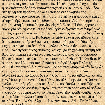
ὁποίαν κατέγραψε καί ἡ προφητεία. ῾Η φιλαργυρία, ἡ ἀχαριστία καί
ἡ φονικότητα δέν ἦσαν καταστάσεις πού ἐφύτευσεν ὁ Θεός μέσα
στή ψυχή τοῦ προδότη, ἀλλά ἐλεύθερα ἐκδηλώματα τῆς
σκοτισμένης του φύσεως. ᾿Απ᾿ αὐτά γεννήθηκε ἡ προδοσία καί γι᾿
αὐτήν ὑπῆρξε ἀπόλυτα ὑπεύθυνος ὁ προδότης. Διά τό δράμα του
καμιά σχέση ὑπευθυνότητος δέν εἶχεν ὁ Θεός. ῾Η ὅποια χρονική
συγκυρία δέν ἀμνηστεύει τίς ἐλεύθερες ἐνέργειες τῶν ἀνθρώπων.
῾Η συγκυρία εἶναι τό πλαίσιο τῆς ἀνθρώπινης ἐνέργειας· δέν εἶναι ἡ
καθοριστική αἰτία της. Καθοριστική αἰτία εἶναι ἡ συνείδηση καί ἡ
ὅποια ποιότητα τῆς ἀνθρωπίνης προσωπικότητος, τό ἦθος τῆς
ψυχῆς, ὁ λόγος. Γιά ὅλ᾿ αὐτά θά δώσει λόγον ὁ ἄνθρωπος στόν
Θεό, λόγο προσωπικῆς εὐθύνης, καί ὄχι γιά τή χρονική στιγμή τοῦ
βίου του. Καμιά ἑτεραρχικότητα, κανένας ἀπόλυτος προορισμός
δέν ὑπάρχουν στήν ἀπειρόσοφη πρόνοια τοῦ Θεοῦ. Τό ἀντίθετο θ᾿
ἀποτελοῦσε ὕβρη γιά τόν πάνσοφο καί ἀγαθόδωρο Πλάστη!
216. Οἱ Γνωστικοί (ὁ Μαρκίων), θεωροῦντες δυαρχικά τήν ὕλην ὡς
κακήν, προσπαθοῦσαν ν᾿ ἀποσυνδέσουν ἀπό τόν Χριστόν ὅ,τι
ὑλικό καί αἰσθητό ἀφοροῦσε στή φύση του. ῎Ετσι δίδασκαν ὅτι δέν
γεννήθηκε φυσιολογικά ἀπό τή Μαρία, ἀλλ᾿ ἐμφανίστηκε ξαφνικά
ἐνήλικος ἐπί τῆς γῆς, κατά τό 15ο ἔτος τῆς βασιλείας τοῦ Τιβερίου.
῾Επομένως δέν γεννήθηκε πραγματικά οὔτε πέρασε ἀπό τά στάδια
τῆς φυσικῆς αὐξήσεως καί ἐνηλικιώσεως. Δέν ἔλαβε ἀληθινή φύση
ἀπό τή Μαρία, ἀλλά πέρασε ἀπ᾿ αὐτήν, ὅπως τό νερό περνᾶ ἀπό τό
σωλῆνα (Βλ. ᾿Α. Θεοδώρου, ῾Ιστ. Δογμάτων, Α/1. ᾿Εν ᾿Αθήναις
1963, σ. 370 ἑξ.).