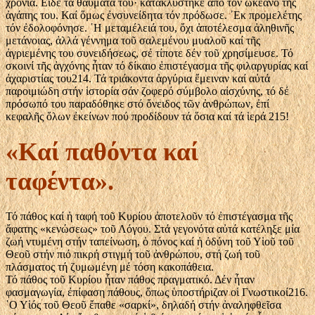
χρόνια. Εἶδε τά θαύματά του· κατακλύστηκε ἀπό τόν ὠκεανό τῆς
ἀγάπης του. Καί ὅμως ἐνσυνείδητα τόν πρόδωσε. ᾿Εκ προμελέτης
τόν ἐδολοφόνησε. ῾Η μεταμέλειά του, ὄχι ἀποτέλεσμα ἀληθινῆς
μετάνοιας, ἀλλά γέννημα τοῦ σαλεμένου μυαλοῦ καί τῆς
ἀγριεμένης του συνειδήσεως, σέ τίποτε δέν τοῦ χρησίμευσε. Τό
σκοινί τῆς ἀγχόνης ἦταν τό δίκαιο ἐπιστέγασμα τῆς φιλαργυρίας καί
ἀχαριστίας του214. Τά τριάκοντα ἀργύρια ἔμειναν καί αὐτά
παροιμιώδη στήν ἱστορία σάν ζοφερό σύμβολο αἰσχύνης, τό δέ
πρόσωπό του παραδόθηκε στό ὄνειδος τῶν ἀνθρώπων, ἐπί
κεφαλῆς ὅλων ἐκείνων πού προδίδουν τά ὅσια καί τά ἱερά 215!
«Καί παθόντα καί
ταφέντα».
Τό πάθος καί ἡ ταφή τοῦ Κυρίου ἀποτελοῦν τό ἐπιστέγασμα τῆς
ἄφατης «κενώσεως» τοῦ Λόγου. Στά γεγονότα αὐτά κατέληξε μία
ζωή ντυμένη στήν ταπείνωση, ὁ πόνος καί ἡ ὀδύνη τοῦ Υἱοῦ τοῦ
Θεοῦ στήν πιό πικρή στιγμή τοῦ ἀνθρώπου, στή ζωή τοῦ
πλάσματος τή ζυμωμένη μέ τόση κακοπάθεια.
Τό πάθος τοῦ Κυρίου ἦταν πάθος πραγματικό. Δέν ἦταν
φασμαγωγία, ἐπίφαση πάθους, ὅπως ὑποστήριζαν οἱ Γνωστικοί216.
῾Ο Υἱός τοῦ Θεοῦ ἔπαθε «σαρκί», δηλαδή στήν ἀναληφθεῖσα