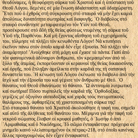
θεοδύναμες, ἡ θεοφόρητη σάρκα τοῦ Χριστοῦ καί ἡ ὑπόσταση τοῦ
Θεοῦ Λόγου, δεμένες σέ μία ἕνωση ἀδιάσπαστη καί ἀδιαχώριστη.
῎Ετσι πού ὁ ἐχθρός στή σύγκρουση στό σταυρό νά μήν ἔχει καμιά
ἀπολύτως δυνατότητα σωτηρίας καί διαφυγῆς. ῾Ο διάβολος στό
σταυρό συνάντησε μεταμφιεσμένο τόν Υἱόν τοῦ Θεοῦ,
προσέκρουσε στό ἂὃὴ τῆς θείας φύσεως ντυμένης τή σάρκα τοῦ
Υἱοῦ τῆς Παρθένου. Καί μή ἔχοντας αἴσθηση τοῦ ἐγχειρήματός
του, τόλμησε νά πλήξει τόν κενωθέντα Λόγον! Νά κτυπήσει
ἐκεῖνον πάνω στόν ὁποῖο καμιά δέν εἶχε ἐξουσία. Νά πλήξει τόν
ἀναμάρτητο! ᾿Ανοίχθηκε στή μάχη καί ἔχασε τά πάντα. Γιατί ἀπό
τόν φαινομενικά ἀδύναμον ἄνθρωπο, τόν κρεμασμένον ἀπό τό
ξύλο τῆς ἀτιμίας, ἐκπορεύονταν οἱ κεραυνοί τῆς θείας δικαιοσύνης
καί ὀργῆς, πού ἔπληξαν ἀμείλικτα στήν καρδιά της τή σατανική
δυναστεία του. ῾Η κένωση τοῦ Λόγου ἐκένωσε τό διάβολο ἀπό τήν
ἰσχύ καί τήν ἐξουσία του καί γέμισε τόν ἄνθρωπο μέ Θεό. ῾Ο
θάνατος τοῦ Θεοῦ ἐθανάτωσε τό θάνατο. ῎Ω ἀντινομία λυτρωτική
καί σωτήρια! Πόσο πυρπολεῖς τήν καρδιά τῆς ᾿Ορθοδοξίας,
γεμίζεις μέ ὀξυγόνο αἰσιοδοξίας καί χαρᾶς τούς πνευματικούς
θαλάμους της, ἀφθαρτίζεις τή χριστοποιημένη σάρκα της!
Στό σταυρικό θάνατο τοῦ Χριστοῦ ἀκολούθησε ἡ ταφή του, σημεῖο
καί αὐτό τῆς ἀλήθειας τοῦ θανάτου του. Μέριμνα γιά τήν ταφή τοῦ
νεκροῦ σώματος ἔλαβαν οἱ κρυφοί μαθητές, ὁ ᾿Ιωσήφ ὁ ἀπό
᾿Αριμαθαίας καί ὁ Νικόδημος. Τό σῶμα ἐνταφιάστηκε πρόχειρα σέ
μνημεῖο καινό «λελατομημένον ἐκ πέτρας»218, στό ὁποῖο κανένας
ἄλλος προηγουμένως δέν εἶχεν ἐνταφιαστεῖ.