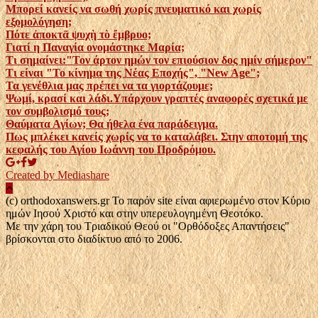
Μπορεί κανείς να σωθή χωρίς πνευματικό και χωρίς
εξομολόγηση;
Πότε ἀποκτᾶ ψυχὴ τὸ ἔμβρυο;
Γιατί η Παναγία ονομάστηκε Μαρία;
Τι σημαίνει:"Τον άρτον ημών τον επιούσιον δος ημίν σήμερον"
Τι είναι "Το κίνημα της Νέας Εποχής", "New Age";
Τα γενέθλια μας πρέπει να τα γιορτάζουμε;
Ψωμί, κρασί και λάδι.Υπάρχουν γραπτές αναφορές σχετικά με
τον συμβολισμό τους;
Θαύματα Αγίων; Θα ήθελα ένα παράδειγμα.
Πως μπλέκει κανείς χωρίς να το καταλάβει. Στην αποτομή της
κεφαλής του Αγίου Ιωάννη του Προδρόμου.
Created by Mediashare
(c) orthodoxanswers.gr Το παρόν site είναι αφιερωμένο στον Κύριο
ημών Ιησού Χριστό και στην υπερευλογημένη Θεοτόκο.
Με την χάρη του Τριαδικού Θεού οι "Ορθόδοξες Απαντήσεις"
βρίσκονται στο διαδίκτυο από το 2006.