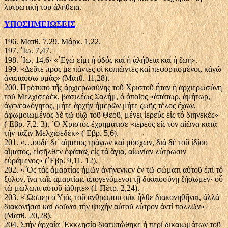
λυτρωτική του ἀλήθεια.
ΥΠΟΣΗΜΕΙΩΣΕΙΣ
196. Ματθ. 7,29. Μάρκ. 1,22.
197. ᾿Ιω. 7,47.
198. ᾿Ιω. 14,6· «᾿Εγώ εἰμι ἡ ὁδός καί ἡ ἀλήθεια καί ἡ ζωή».
199. «Δεῦτε πρός με πάντες οἱ κοπιῶντες καί πεφορτισμένοι, κἀγώ
ἀναπαύσω ὑμᾶς» (Ματθ. 11,28).
200. Πρότυπο τῆς ἀρχιερωσύνης τοῦ Χριστοῦ ἦταν ἡ ἀρχιερωσύνη
τοῦ Μελχισεδέκ, βασιλέως Σαλήμ, ὁ ὁποῖος «ἀπάτωρ, ἀμήτωρ,
ἀγενεαλόγητος, μήτε ἀρχήν ἡμερῶν μήτε ζωῆς τέλος ἔχων,
ἀφωμοιωμένος δέ τῷ υἱῷ τοῦ Θεοῦ, μένει ἱερεύς εἰς τό διηνεκές»
(῾Εβρ. 7,2. 3). ῾Ο Χριστός ἐχρημάτισε «ἱερεύς εἰς τόν αἰῶνα κατά
τήν τάξιν Μελχισεδέκ» (῾Εβρ. 5,6).
201. «…οὐδέ δι᾿ αἵματος τράγων καί μόσχων, διά δέ τοῦ ἰδίου
αἵματος, εἰσῆλθεν ἐφάπαξ εἰς τά ἅγια, αἰωνίαν λύτρωσιν
εὑράμενος» (῾Εβρ. 9,11. 12).
202. «῞Ος τάς ἁμαρτίας ἡμῶν ἀνήνεγκεν ἐν τῷ σώματι αὐτοῦ ἐπί τό
ξύλον, ἵνα ταῖς ἁμαρτίαις ἀπογενόμενοι τῇ δικαιοσύνῃ ζήσωμεν· οὗ
τῷ μώλωπι αὐτοῦ ἰάθητε» (1 Πέτρ. 2,24).
203. «῞Ωσπερ ὁ Υἱός τοῦ ἀνθρώπου οὐκ ἦλθε διακονηθῆναι, ἀλλά
διακονῆσαι καί δοῦναι τήν ψυχήν αὐτοῦ λύτρον ἀντί πολλῶν»
(Ματθ. 20,28).
204. Στήν ἀρχαία ᾿Εκκλησία διατυπώθηκε ἡ περί δικαιωμάτων τοῦ