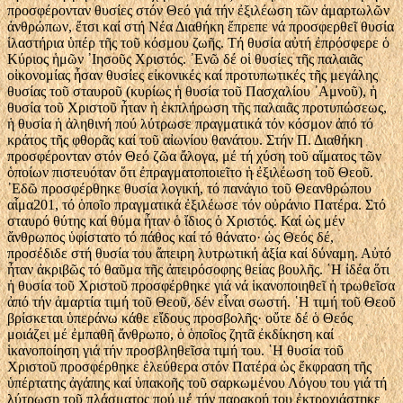
προσφέρονταν θυσίες στόν Θεό γιά τήν ἐξιλέωση τῶν ἁμαρτωλῶν
ἀνθρώπων, ἔτσι καί στή Νέα Διαθήκη ἔπρεπε νά προσφερθεῖ θυσία
ἱλαστήρια ὑπέρ τῆς τοῦ κόσμου ζωῆς. Τή θυσία αὐτή ἐπρόσφερε ὁ
Κύριος ἡμῶν ᾿Ιησοῦς Χριστός. ᾿Ενῶ δέ οἱ θυσίες τῆς παλαιᾶς
οἰκονομίας ἦσαν θυσίες εἰκονικές καί προτυπωτικές τῆς μεγάλης
θυσίας τοῦ σταυροῦ (κυρίως ἡ θυσία τοῦ Πασχαλίου ᾿Αμνοῦ), ἡ
θυσία τοῦ Χριστοῦ ἦταν ἡ ἐκπλήρωση τῆς παλαιᾶς προτυπώσεως,
ἡ θυσία ἡ ἀληθινή πού λύτρωσε πραγματικά τόν κόσμον ἀπό τό
κράτος τῆς φθορᾶς καί τοῦ αἰωνίου θανάτου. Στήν Π. Διαθήκη
προσφέρονταν στόν Θεό ζῶα ἄλογα, μέ τή χύση τοῦ αἵματος τῶν
ὁποίων πιστευόταν ὅτι ἐπραγματοποιεῖτο ἡ ἐξιλέωση τοῦ Θεοῦ.
᾿Εδῶ προσφέρθηκε θυσία λογική, τό πανάγιο τοῦ Θεανθρώπου
αἷμα201, τό ὁποῖο πραγματικά ἐξιλέωσε τόν οὐράνιο Πατέρα. Στό
σταυρό θύτης καί θύμα ἦταν ὁ ἴδιος ὁ Χριστός. Καί ὡς μέν
ἄνθρωπος ὑφίστατο τό πάθος καί τό θάνατο· ὡς Θεός δέ,
προσέδιδε στή θυσία του ἄπειρη λυτρωτική ἀξία καί δύναμη. Αὐτό
ἦταν ἀκριβῶς τό θαῦμα τῆς ἀπειρόσοφης θείας βουλῆς. ῾Η ἰδέα ὅτι
ἡ θυσία τοῦ Χριστοῦ προσφέρθηκε γιά νά ἱκανοποιηθεῖ ἡ τρωθεῖσα
ἀπό τήν ἁμαρτία τιμή τοῦ Θεοῦ, δέν εἶναι σωστή. ῾Η τιμή τοῦ Θεοῦ
βρίσκεται ὑπεράνω κάθε εἴδους προσβολῆς· οὔτε δέ ὁ Θεός
μοιάζει μέ ἐμπαθῆ ἄνθρωπο, ὁ ὁποῖος ζητᾶ ἐκδίκηση καί
ἱκανοποίηση γιά τήν προσβληθεῖσα τιμή του. ῾Η θυσία τοῦ
Χριστοῦ προσφέρθηκε ἐλεύθερα στόν Πατέρα ὡς ἔκφραση τῆς
ὑπέρτατης ἀγάπης καί ὑπακοῆς τοῦ σαρκωμένου Λόγου του γιά τή
λύτρωση τοῦ πλάσματος πού μέ τήν παρακοή του ἐκτροχιάστηκε