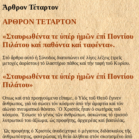
Άρθρον Τέταρτον
ΑΡΘΡΟΝ ΤΕΤΑΡΤΟΝ
«Σταυρωθέντα τε ὑπέρ ἡμῶν ἐπί Ποντίου
Πιλάτου καί παθόντα καί ταφέντα».
Στό ἄρθρο αὐτό ἡ Σύνοδος διατυπώνει σέ λίγες λέξεις (τρεῖς
μετοχές ἀορίστου) τό ἱλαστήριο πάθος καί τήν ταφή τοῦ Κυρίου.
«Σταυρωθέντα τε ὑπέρ ἡμῶν ἐπί Ποντίου
Πιλάτου»
Οπως καί στά προηγούμενα εἴπαμε, ὁ Υἱός τοῦ Θεοῦ ἔγινεν
ἄνθρωπος, γιά νά σώσει τόν κόσμον ἀπό τήν ἁμαρτία καί τόν
αἰώνιο πνευματικό θάνατο. ῾Ο Χριστός ἦταν ὁ σωτήρας τοῦ
κόσμου. ῎Εσωσε τό γένος τῶν ἀνθρώπων, ἀσκώντας τό τρισσό
λυτρωτικό του ἀξίωμα, ὡς προφήτης, ἀρχιερέας καί βασιλέας.
῾Ως προφήτης ὁ Χριστός ἀναδείχτηκε ὁ μέγιστος διδάσκαλος τῆς
ἀνθρωπότητος, φανερώσας τή θεία ἀλήθεια στόν σκοτισμένο ἀπό