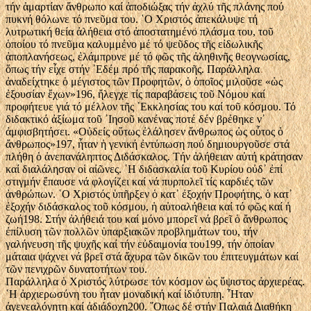
τήν ἁμαρτίαν ἄνθρωπο καί ἀποδιώξας τήν ἀχλύ τῆς πλάνης πού
πυκνή θόλωνε τό πνεῦμα του. ῾Ο Χριστός ἀπεκάλυψε τή
λυτρωτική θεία ἀλήθεια στό ἀποστατημένο πλάσμα του, τοῦ
ὁποίου τό πνεῦμα καλυμμένο μέ τό ψεῦδος τῆς εἰδωλικῆς
ἀποπλανήσεως, ἐλάμπρυνε μέ τό φῶς τῆς ἀληθινῆς θεογνωσίας,
ὅπως τήν εἶχε στήν ᾿Εδέμ πρό τῆς παρακοῆς. Παράλληλα
ἀναδείχτηκε ὁ μέγιστος τῶν Προφητῶν, ὁ ὁποῖος μιλοῦσε «ὡς
ἐξουσίαν ἔχων»196, ἤλεγχε τίς παραβάσεις τοῦ Νόμου καί
προφήτευε γιά τό μέλλον τῆς ᾿Εκκλησίας του καί τοῦ κόσμου. Τό
διδακτικό ἀξίωμα τοῦ ᾿Ιησοῦ κανένας ποτέ δέν βρέθηκε ν᾿
ἀμφισβητήσει. «Οὐδείς οὕτως ἐλάλησεν ἄνθρωπος ὡς οὗτος ὁ
ἄνθρωπος»197, ἦταν ἡ γενική ἐντύπωση πού δημιουργοῦσε στά
πλήθη ὁ ἀνεπανάληπτος Διδάσκαλος. Τήν ἀλήθειαν αὐτή κράτησαν
καί διαλάλησαν οἱ αἰῶνες. ῾Η διδασκαλία τοῦ Κυρίου οὐδ᾿ ἐπί
στιγμήν ἔπαυσε νά φλογίζει καί νά πυρπολεῖ τίς καρδιές τῶν
ἀνθρώπων. ῾Ο Χριστός ὑπῆρξεν ὁ κατ᾿ ἐξοχήν Προφήτης, ὁ κατ᾿
ἐξοχήν διδάσκαλος τοῦ κόσμου, ἡ αὐτοαλήθεια καί τό φῶς καί ἡ
ζωή198. Στήν ἀλήθειά του καί μόνο μπορεῖ νά βρεῖ ὁ ἄνθρωπος
ἐπίλυση τῶν πολλῶν ὑπαρξιακῶν προβλημάτων του, τήν
γαλήνευση τῆς ψυχῆς καί τήν εὐδαιμονία του199, τήν ὁποίαν
μάταια ψάχνει νά βρεῖ στά ἄχυρα τῶν δικῶν του ἐπιτευγμάτων καί
τῶν πενιχρῶν δυνατοτήτων του.
Παράλληλα ὁ Χριστός λύτρωσε τόν κόσμον ὡς ὕψιστος ἀρχιερέας.
῾Η ἀρχιερωσύνη του ἦταν μοναδική καί ἰδιότυπη. ῏Ηταν
ἀγενεαλόγητη καί ἀδιάδοχη200. ῞Οπως δέ στήν Παλαιά Διαθήκη