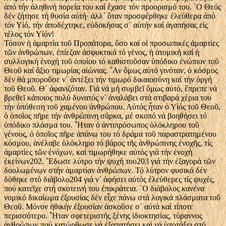
ἀπό τήν ἀληθινή πορεία του καί ἔχασε τόν προορισμό του. ῾Ο Θεός
δέν ζήτησε τή θυσία αὐτή· ἀλλ᾿ ὅταν προσφέρθηκε ἐλεύθερα ἀπό
τόν Υἱό, τήν ἀποδέχτηκε, εὐδοκήσας σ᾿ αὐτήν καί ἀγαπήσας εἰς
τέλος τόν Υἱόν!
Τόσον ἡ ἁμαρτία τοῦ Προπάτορα, ὅσο καί οἱ προσωπικές ἁμαρτίες
τῶν ἀνθρώπων, ἐπίεζαν ἀσφυκτικά τό γένος, ἡ ἀτομική καί ἡ
συλλογική ἐνοχή τοῦ ὁποίου τό καθιστοῦσαν ὑπόδικο ἐνώπιον τοῦ
Θεοῦ καί ἄξιο τιμωρίας αἰώνιας. ῎Αν ὅμως αὐτό γινόταν, ὁ κόσμος
δέν θά μποροῦσε ν᾿ ἀντέξει τήν τιμωρό δικαιοσύνη καί τήν ὀργή
τοῦ Θεοῦ. Θ᾿ ἀφανιζόταν. Γιά νά μή συμβεῖ ὅμως αὐτό, ἔπρεπε νά
βρεθεῖ κάποιος πολύ δυνατός ν᾿ ἀναλάβει στά στιβαρά χέρια του
τήν ὑπόθεση τοῦ χαμένου ἀνθρώπου. Αὐτός ἦταν ὁ Υἱός τοῦ Θεοῦ,
ὁ ὁποῖος πῆρε τήν ἀνθρώπινη σάρκα, μέ σκοπό νά βοηθήσει τό
ὑπόδικο πλάσμα του. ῏Ηταν ὁ ἀντιπρόσωπος ὁλόκληρου τοῦ
γένους, ὁ ὁποῖος πῆρε ἀπάνω του τό δράμα τοῦ παραστρατημένου
κόσμου, ἀνέλαβε ὁλόκληρο τό βάρος τῆς ἀνθρώπινης ἐνοχῆς, τίς
ἁμαρτίες τῶν ἐνόχων, καί τιμωρήθηκε αὐτός γιά τήν ἐνοχή
ἐκείνων202. ῎Εδωσε λύτρο τήν ψυχή του203 γιά τήν ἐξαγορά τῶν
δουλωμένων στήν ἁμαρτίαν ἀνθρώπων. Τό λύτρον φυσικά δέν
δόθηκε στό διάβολο204 γιά ν᾿ ἀφήσει αὐτός ἐλεύθερες τίς ψυχές,
πού κατεῖχε στή σκοτεινή του ἐπικράτεια. ῾Ο διάβολος κανένα
νομικό δικαίωμα ἐξουσίας δέν εἶχε πάνω στά λογικά πλάσματα τοῦ
Θεοῦ. Μόνον ἠθικήν ἐξουσίαν ἀσκοῦσε σ᾿ αὐτά καί τίποτε
περισσότερο. ῏Ηταν σφετεριστής ξένης ἰδιοκτησίας, τύραννος
ἀνθρώπων πού κατώρθωσε νά ἐξαπατήσει καί νά ὑποτάξει στό