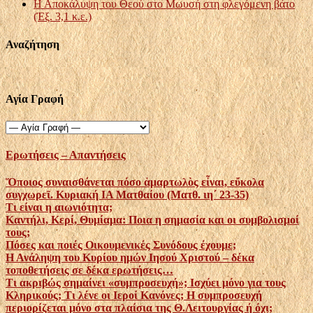
Η Αποκάλυψη του Θεού στο Μωυσή στη φλεγόμενη βάτο
(Έξ. 3,1 κ.ε.)
Αναζήτηση
Αγία Γραφή
Ερωτήσεις – Απαντήσεις
Ὅ­ποιος συναισθάνεται πόσο ἁμαρτω­λὸς εἶναι, εὔκολα
συγχωρεῖ. Κυριακή ΙΑ Ματθαίου (Ματθ. ιη΄ 23-35)
Τι είναι η αιωνιότητα;
Καντήλι, Κερί, Θυμίαμα: Ποια η σημασία και οι συμβολισμοί
τους;
Πόσες και ποιές Οικουμενικές Συνόδους έχουμε;
Η Ανάληψη του Κυρίου ημών Ιησού Χριστού – δέκα
τοποθετήσεις σε δέκα ερωτήσεις…
Τι ακριβώς σημαίνει «συμπροσευχή»; Ισχύει μόνο για τους
Κληρικούς; Τι λένε οι Ιεροί Κανόνες; Η συμπροσευχή
περιορίζεται μόνο στα πλαίσια της Θ.Λειτουργίας ή όχι;