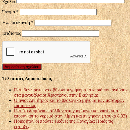
Σχόλιο
Όνομα
*
Ηλ. διεύθυνση
*
Ιστότοπος
Τελευταίες Δημοσιεύσεις
Γιατί δεν πρέπει να σβήνονται γρήγορα τα κεριά που ανάβουν
στα μανουάλια οι Χριστιανοί στην Εκκλησία;
Ο άγιος Δημήτριος και το θεολογικό μήνυμα των μαρτύρων
της πίστεως
Γιατί τα δαιμόνια εισήλθαν στα γουρούνια και γιατί αυτά
έπεσαν απ’το γκρεμό στην λίμνη και πνίγηκαν; (Λουκά 8,33)
Ποιές ήταν οι πρώτες εικόνες της Παναγίας; Ποιός τις
έφτιαξε;