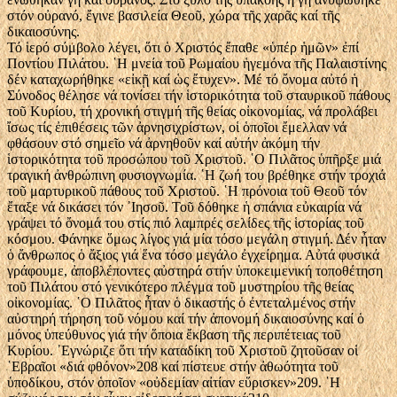
στόν οὐρανό, ἔγινε βασιλεία Θεοῦ, χώρα τῆς χαρᾶς καί τῆς
δικαιοσύνης.
Τό ἱερό σύμβολο λέγει, ὅτι ὁ Χριστός ἔπαθε «ὑπέρ ἡμῶν» ἐπί
Ποντίου Πιλάτου. ῾Η μνεία τοῦ Ρωμαίου ἡγεμόνα τῆς Παλαιστίνης
δέν καταχωρήθηκε «εἰκῇ καί ὡς ἔτυχεν». Μέ τό ὄνομα αὐτό ἡ
Σύνοδος θέλησε νά τονίσει τήν ἱστορικότητα τοῦ σταυρικοῦ πάθους
τοῦ Κυρίου, τή χρονική στιγμή τῆς θείας οἰκονομίας, νά προλάβει
ἴσως τίς ἐπιθέσεις τῶν ἀρνησιχρίστων, οἱ ὁποῖοι ἔμελλαν νά
φθάσουν στό σημεῖο νά ἀρνηθοῦν καί αὐτήν ἀκόμη τήν
ἱστορικότητα τοῦ προσώπου τοῦ Χριστοῦ. ῾Ο Πιλᾶτος ὑπῆρξε μιά
τραγική ἀνθρώπινη φυσιογνωμία. ῾Η ζωή του βρέθηκε στήν τροχιά
τοῦ μαρτυρικοῦ πάθους τοῦ Χριστοῦ. ῾Η πρόνοια τοῦ Θεοῦ τόν
ἔταξε νά δικάσει τόν ᾿Ιησοῦ. Τοῦ δόθηκε ἡ σπάνια εὐκαιρία νά
γράψει τό ὄνομά του στίς πιό λαμπρές σελίδες τῆς ἱστορίας τοῦ
κόσμου. Φάνηκε ὅμως λίγος γιά μία τόσο μεγάλη στιγμή. Δέν ἦταν
ὁ ἄνθρωπος ὁ ἄξιος γιά ἕνα τόσο μεγάλο ἐγχείρημα. Αὐτά φυσικά
γράφουμε, ἀποβλέποντες αὐστηρά στήν ὑποκειμενική τοποθέτηση
τοῦ Πιλάτου στό γενικότερο πλέγμα τοῦ μυστηρίου τῆς θείας
οἰκονομίας. ῾Ο Πιλᾶτος ἦταν ὁ δικαστής ὁ ἐντεταλμένος στήν
αὐστηρή τήρηση τοῦ νόμου καί τήν ἀπονομή δικαιοσύνης καί ὁ
μόνος ὑπεύθυνος γιά τήν ὅποια ἔκβαση τῆς περιπέτειας τοῦ
Κυρίου. ᾿Εγνώριζε ὅτι τήν καταδίκη τοῦ Χριστοῦ ζητοῦσαν οἱ
῾Εβραῖοι «διά φθόνον»208 καί πίστευε στήν ἀθωότητα τοῦ
ὑποδίκου, στόν ὁποῖον «οὐδεμίαν αἰτίαν εὕρισκεν»209. ῾Η