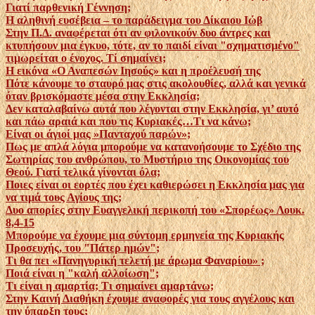
Γιατί παρθενική Γέννηση;
Η αληθινή ευσέβεια – το παράδειγμα του Δίκαιου Ιώβ
Στην Π.Δ. αναφέρεται ότι αν φιλονικούν δυο άντρες και
κτυπήσουν μια έγκυο, τότε, αν το παιδί είναι "σχηματισμένο"
τιμωρείται ο ένοχος. Τί σημαίνει;
Η εικόνα «Ο Αναπεσών Ιησούς» και η προέλευσή της
Πότε κάνουμε το σταυρό μας στις ακολουθίες, αλλά και γενικά
όταν βρισκόμαστε μέσα στην Εκκλησία;
Δεν καταλαβαίνω αυτά που λέγονται στην Εκκλησία, γι’ αυτό
και πάω αραιά και που τις Κυριακές…Τι να κάνω;
Είναι οι άγιοί μας »Πανταχού παρών»;
Πως με απλά λόγια μπορούμε να κατανοήσουμε το Σχέδιο της
Σωτηρίας του ανθρώπου, το Μυστήριο της Οικονομίας του
Θεού. Γιατί τελικά γίνονται όλα;
Ποιες είναι οι εορτές που έχει καθιερώσει η Εκκλησία μας για
να τιμά τους Αγίους της;
Δυο απορίες στην Ευαγγελική περικοπή του «Σπορέως» Λουκ.
8,4-15
Μπορούμε να έχουμε μια σύντομη ερμηνεία της Κυριακής
Προσευχής, του "Πάτερ ημών";
Τι θα πει «Πανηγυρική τελετή με άρωμα Φαναρίου» ;
Ποιά είναι η "καλή αλλοίωση";
Τι είναι η αμαρτία; Τι σημαίνει αμαρτάνω;
Στην Καινή Διαθήκη έχουμε αναφορές για τους αγγέλους και
την ύπαρξη τους;