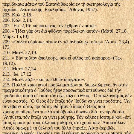
περί δικαιωμάτων τοῦ Σατανᾶ θεωρία ἐν τῇ σωτηριολογίᾳ τῆς
ἀρχαίας ᾿Ανατολικῆς ᾿Εκκλησίας. ᾿Αθῆναι, 1957).
205. Κολ. 2,15.
206. Κολ. 2,14.
207. ᾿Εφ. 2,16· «ἀποκτείνας τήν ἔχθραν ἐν αὐτῷ».
208. «῎ῌδει γάρ ὅτι διά φθόνον παρέδωκαν αὐτόν» (Ματθ. 27,18.
Μάρκ. 15,10).
209. «Οὐδέν εὑρίσκω αἴτιον ἐν τῷ ἀνθρώπῳ τούτῳ» (Λουκ. 23,4).
173
210. Ματθ. 27,19.
211. «᾿Εάν τοῦτον ἀπολύσῃς, οὐκ εἶ φίλος τοῦ καίσαρος» (᾿Ιω.
19,12).
212. Ματθ. 27,24.
213. ᾿Ιω. 17,12.
214. Ματθ. 26,5· «καί ἀπελθών ἀπήγξατο».
215. Πολλοί χριστιανοί προβληματίζονται, διερωτώμενοι ἄν στήν
πραγματικότητα ὁ ᾿Ιούδας ἦταν προσωπικά ὑπεύθυνος διά τήν
προδοσία, ἀφοῦ σ᾿ αὐτό τόν εἶχε τάξει ὁ Θεός. ῾Ο συλλογισμός δέν
εἶναι σωστός. ῾Ο Θεός δέν ἔταξε τόν ᾿Ιούδα νά γίνει προδότης. ῎Αν
συνέβαινε αὐτό, προδότης θά ἦταν ὁ ἴδιος ὁ Θεός πού
χρησιμοποίησε ἕνα τυφλό καί ἄβουλο ὄργανο διά τήν προδοσία.
᾿Αντίθετα, τόν ἔταξε νά γίνει μαθητής. Τόν κάλεσε ἰσότιμα καί «ἐπί
ἴσοις ὅροις» μέ τούς ἄλλους μαθητές στό χορό τῶν ᾿Αποστόλων.
Αὐτός ὅμως μέ τή θέλησή του ἄλλα ἔπραξε. Αὐτό ἀκριβῶς
προεῖδεν ὁ Θεός. Προεῖδε τήν ἐλεύθερη προδοσία τοῦ μαθητῆ, τήν