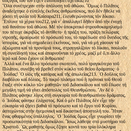
σύζυγός του τόν εἶχεν εἰδοποιήσει σχετικά210
῞Ολα συνέτρεχαν στήν ἀπόλυση τοῦ ἀθώου. ῞Ομως ὁ Πιλᾶτος
ἀναδείχτηκε ὁ εὐτελής ἐκεῖνος ἀνθρωπίσκος, πού δέν ἤθελε νά
χάσει τή φιλία τοῦ Καίσαρα211, ἐλευθερώνοντας τόν δίκαιο.
῎Επλυνε τά χέρια του212, γιά ν᾿ ἀπαλλαγεῖ δῆθεν ἀπό τήν ἐνοχή
τοῦ θανάτου τοῦ ἀθώου. Μέ τόν ὑποκριτικό στρουθοκαμηλισμό
του πέτυχε ἀκριβῶς τό ἀντίθετο· ἡ πράξη του, πράξη πελώριας
ντροπῆς, ἀμαύρωσε τό πρόσωπό του, τό παρέδωσε στό ὄνειδος τῆς
ἱστορίας, γιά νά σημαδεύει ἐκείνους, πού, γιά νά μή χάσουν τά
ἀξιώματα καί τά προνόμιά τους, στραγγαλίζουν τό δίκαιο, πουλοῦν
τή συνείδησή τους καί ἀπαρνοῦνται τό χρέος, μαζί μέ ὅ,τι ἄλλο
ἱερό καί ὅσιο ἔχουν οἱ ἄνθρωποι!
᾿Αλλά καί ἕνα ἄλλο πρόσωπο σκοτεινό, πολύ τραγικότερο τοῦ
Πιλάτου, συνέβη νά βρεθεῖ στόν κύκλο τοῦ θείου δράματος· ὁ
᾿Ιούδας! ῾Ο υἱός τῆς κατάρας καί τῆς ἀπωλείας213. ῾Ο δοῦλος τοῦ
διαβόλου καί δόλιος. Τό πικρό πλάσμα πού ἡ πρόνοια τοῦ Θεοῦ
ἔταξε στόν κύκλο τῶν μαθητῶν τοῦ Διδασκάλου καί τοῦ ἔδωσε τή
μεγάλη τιμή νά γίνει ἀπόστολος τοῦ Θεανθρώπου. ῎Αν δέ ὁ
Πιλᾶτος φάνηκε λίγος στή συγκυρία τοῦ θεανθρωπίνου δράματος,
ὁ ᾿Ιούδας φάνηκε ἐλάχιστος. Καί ὁ μέν Πιλᾶτος δέν εἶχε τήν
εὐκαιρία νά ζήσει βαθιά τό πρόσωπο καί τό ἔργο τοῦ Κυρίου,
ἀστοχώντας στήν ἡγεμονική καί δικαστική ἀποστολή του. ῏Ηταν
ἕνας φθαρμένος ὑπάλληλος. ῾Ο ᾿Ιούδας ὅμως εἶχε γνωρίσει τήν
προσωπικότητα τοῦ Διδασκάλου. ῎Ισως λάθεψε στό μυστήριο τοῦ
Χριστοῦ. ῾Ως μαθητής ὅμως ἔζησε κοντά του τρία ὁλόκληρα