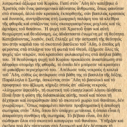
λυτρωτικό ἀξίωμα τοῦ Κυρίου. Γιατί στόν ῞Αδη δέν κατέβηκε ὁ
Χριστός σάν ἕνας φαινομενικά ἀδύνατος ἄνθρωπος, ὅπως φαινόταν
στό σταυρό, ἀλλά σάν κραταιός ἐκπορθητής, σάν βασιλιάς κραταιός
καί δυνατός, συντρίβοντας στή ζωαρχική παλάμη του τά κλεῖθρα
τῆς φθορᾶς καί σπάζοντας τούς σκουργιασμένους μοχλούς καί τίς
ἀμπάρες τοῦ θανάτου. ῾Η ψυχή τοῦ Χριστοῦ ἦταν καί αὐτή
θεοχώρητη καί θεοδύναμη, ὡς ἀδιάσπαστα ἑνωμένη μέ τή θεότητα.
Κατεβαίνοντας, λοιπόν, ἐκεῖ, ἔπληξε μέ τήν ἀστραπή τῆς θεότητός
του στήν καρδιά του τό σκοτεινό βασίλειο τοῦ ῞Αδη, ὁ ὁποῖος μή
φέροντας στά σπλάχνα του τή φωτιά τοῦ Θεοῦ, ἐξήμεσε ὅλες τίς
ψυχές τῶν νεκρῶν, πού κρατοῦσε φυλακισμένες στά ἀνήλια βάθη
του. ῾Η θεοδύναμη ψυχή τοῦ Κυρίου προκάλεσε ἀναστάτωση στό
ἀδηφάγο στομάχι τῆς φθορᾶς, τό ὁποῖο δέν μπόρεσε νά κρατήσει
τό μακάβριο περιεχόμενό του. ᾿Απέδωσε τούς νεκρούς ἡ κοιλιά
τοῦ ῞Αδη, εὐθύς ὡς ἀντίκρυσε στά βάθη της τό βασιλέα τῆς δόξης.
Παράλληλα ὁ Σωτήρ, ἀσκώντας στόν ῞Αδη τό βασιλικό καί τό
προφητικό του ἀξίωμα, κήρυξε στούς ἀπ᾿ αἰῶνος νεκρούς
«λύτρωσιν ἀψευδῆ», τή σωστική τοῦ εὐαγγελικοῦ λόγου ἀλήθεια.
Ποιά ἦταν ἡ φύση τῆς διδασκαλίας αὐτῆς, ποιοί καί πόσοι τή
δέχτηκαν καί λυτρώθηκαν ἀπό τό σκοτεινό χωρίο τοῦ θανάτου, δέν
γνωρίζουμε. ῞Οπως παραμένει πάντοτε προβληματική ἡ ἀποδοχή
σωτηρίας στόν ῞Αδη, ὅπου δέν ὑπάρχει μετάνοια, ἡ ὁποία εἶναι ἡ
ἀπαραίτητη συνθήκη τῆς σωτηρίας. Τό βέβαιο εἶναι, ὅτι δέν
σώθηκαν ὅλοι στό σκοτεινό καταγώγιο τοῦ θανάτου. ῾Υπῆρξαν καί
ἐκεῖνοι πού δέν πίστευσαν στό Λυτρωτή καί δέν δέχτηκαν τή