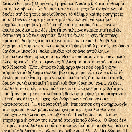
Σατανᾶ θεωρία (᾿Ωριγένης, Γρηγόριος Νύσσης). Κατά τή θεωρία
αὐτή, ὁ διάβολος εἶχε δικαιώματα στίς ψυχές τῶν ἀνθρώπων, οἱ
ὁποῖες στή ζωή τους ἀκολούθησαν τό θέλημα καί τίς εἰσηγήσεις
του. ῾Ο Θεός ἔκαμε μέ αὐτόν μιά συναλλαγή· νά κρατήσει
αἰχμάλωτη τήν ψυχή τοῦ ᾿Ιησοῦ, ἐπί τῆς ὁποίας ὅμως κανένα
ἀπολύτως δικαίωμα δέν εἶχε (ἦταν τελείως ἀναμάρτητη) καί ὡς
ἀντάλλαγμα νά ἐλευθερώσει ὅλες τίς ἄλλες ψυχές, τίς ὁποῖες
κρατοῦσε δέσμιες στή σκοτεινή του ἐπικράτεια. ῾Ο διάβολος
δέχτηκε τή συμφωνία, βλέποντας στή ψυχή τοῦ Χριστοῦ, τήν ὁποία
θανάσιμα μισοῦσε, πολύ μεγάλο καί σπάνιο ἀντάλλαγμα.
Παραπλανήθηκε ὅμως ἀπό τόν Θεό, ὁ ὁποῖος δέν τοῦ ἐφανέρωσε
ὅλες τίς πτυχές τῆς συμφωνίας, δηλαδή τό μυστήριο τῆς φύσεως
τοῦ Χριστοῦ. ῎Ετσι, ὅπως τό λαίμαργο ψάρι πού ὁρμᾶ γιά νά
τσιμπήσει τό δόλωμα συλλαμβάνεται, χωρίς νά τό ξέρει, ἀπό τό
ἀγκίστρι πού εἶναι κρυμμένο κάτω ἀπό αὐτό, ἔτσι καί ὁ Σατανᾶς,
ὁρμώντας νά καταπιεῖ τή ψυχή τοῦ Θεανθρώπου, χωρίς νά ἔχει
αἴσθηση τοῦ πράγματος, πιάστηκε ἀπό τό ἄγκιστρο τῆς θεότητος,
πού ἦταν κρυμμένο κάτω ἀπό τή θεοχώρητη ψυχή του, ἀφήνοντας
ἐλεύθερες ὅλες τίς ψυχές τῶν ἀνθρώπων πού παράνομα
κατακρατοῦσε. ῾Η θεωρία αὐτή δέν ἐπικράτησε στή σωτηριολογία
τῆς ἀρχαίας ᾿Εκκλησίας, ἄν καί ἴχνη αὐτῆς ἐξακολουθοῦν νά
ὑπάρχουν στά λειτουργικά βιβλία τῆς ᾿Εκκλησίας μας. Κύριο
ἐπιχείρημα ἐναντίον της εἶναι τό στοιχεῖο τοῦ δόλου. ῾Ο Θεός δέν
ἐπιτρέπεται νά δολιευτεῖ οὔτε καί αὐτόν ἀκόμη τό διάβολο, ἄσχετα
ἄν αὐτός δολιεύτηκε πρῶτος τόν ἄνθρωπο (Βλ. ᾿Α. Θεοδώρου, ῾Η