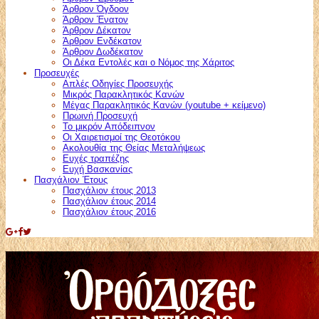
Άρθρον Όγδοον
Άρθρον Ένατον
Άρθρον Δέκατον
Άρθρον Ενδέκατον
Άρθρον Δωδέκατον
Οι Δέκα Εντολές και ο Νόμος της Χάριτος
Προσευχές
Απλές Οδηγίες Προσευχής
Μικρός Παρακλητικός Κανών
Μέγας Παρακλητικός Κανών (youtube + κείμενο)
Πρωινή Προσευχή
Το μικρόν Απόδειπνον
Οι Χαιρετισμοί της Θεοτόκου
Ακολουθία της Θείας Μεταλήψεως
Ευχές τραπέζης
Ευχή Βασκανίας
Πασχάλιον Έτους
Πασχάλιον έτους 2013
Πασχάλιον έτους 2014
Πασχάλιον έτους 2016