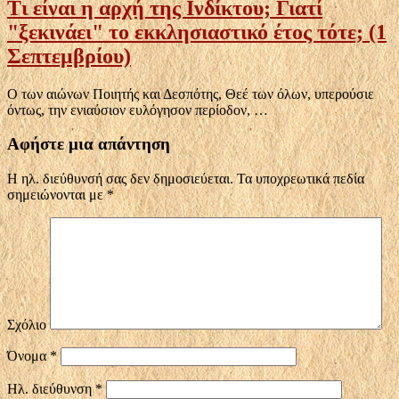
Τι είναι η αρχή της Ινδίκτου; Γιατί
"ξεκινάει" το εκκλησιαστικό έτος τότε; (1
Σεπτεμβρίου)
Ο των αιώνων Ποιητής και Δεσπότης, Θεέ των όλων, υπερούσιε
όντως, την ενιαύσιον ευλόγησον περίοδον, …
Αφήστε μια απάντηση
Η ηλ. διεύθυνσή σας δεν δημοσιεύεται.
Τα υποχρεωτικά πεδία
σημειώνονται με
*
Σχόλιο
Όνομα
*
Ηλ. διεύθυνση
*