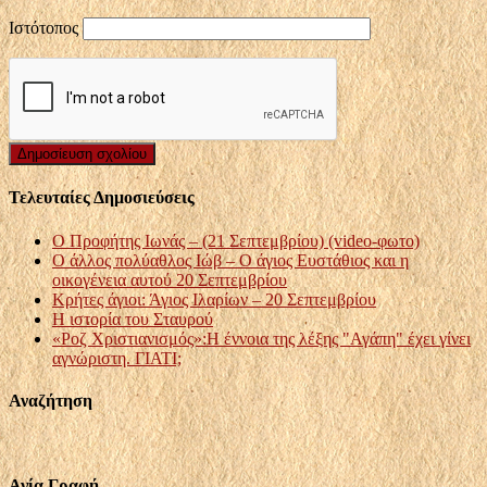
Ιστότοπος
Τελευταίες Δημοσιεύσεις
Ο Προφήτης Ιωνάς – (21 Σεπτεμβρίου) (video-φωτο)
Ο άλλος πολύαθλος Ιώβ – Ο άγιος Ευστάθιος και η
οικογένεια αυτού 20 Σεπτεμβρίου
Κρήτες άγιοι: Άγιος Ιλαρίων – 20 Σεπτεμβρίου
Η ιστορία του Σταυρού
«Ροζ Χριστιανισμός»:Η έννοια της λέξης "Αγάπη" έχει γίνει
αγνώριστη. ΓΙΑΤΙ;
Αναζήτηση
Αγία Γραφή