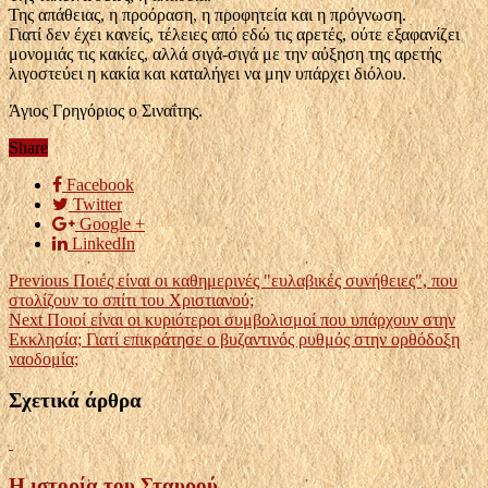
Της απάθειας, η προόραση, η προφητεία και η πρόγνωση.
Γιατί δεν έχει κανείς, τέλειες από εδώ τις αρετές, ούτε εξαφανίζει
μονομιάς τις κακίες, αλλά σιγά-σιγά με την αύξηση της αρετής
λιγοστεύει η κακία και καταλήγει να μην υπάρχει διόλου.
Άγιος Γρηγόριος ο Σιναΐτης.
Share
Facebook
Twitter
Google +
LinkedIn
Previous
Ποιές είναι οι καθημερινές "ευλαβικές συνήθειες", που
στολίζουν το σπίτι του Χριστιανού;
Next
Ποιοί είναι οι κυριότεροι συμβολισμοί που υπάρχουν στην
Εκκλησία; Γιατί επικράτησε ο βυζαντινός ρυθμός στην ορθόδοξη
ναοδομία;
Σχετικά άρθρα
Η ιστορία του Σταυρού