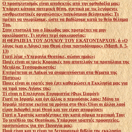
Ο προσηλυτισμός είναι αποδεκτός από την ορθοδοξία μας;
Υπάρχει κάποια πατερική θέση, σχετικά με τις λεγόμενες
«ανθρωπιστικές οργανώσεις» παγκόσμιου βεληνεκούς; Τι
πρέπει να γνωρίζουμε, ώστε να βαδίζουμε κατά το θείο θέλημα
Του.
Στην επιστολή του ο Ιάκωβος μας προτρέπει να μην
ορκιζόμαστε, Τι ισχύει περί ορκωμοσίας;
Η ΘΕΡΑΠΕΙΑ ΤΟΥ ΔΟΥΛΟΥ ΤΟΥ ΕΚΑΤΟΝΤΑΡΧΟΥ, ή «Ο
λόγος (και ο Λόγος) του Θεού είναι παντοδύναμος» (Ματθ. 8, 5-
13)
Γιατί λέμε «Υπεραγία Θεοτόκε, σώσον ημάς»;
Ποιές είναι οι τρείς Κυριακές που αποτελούν τα προπύλαια της
Μεγάλης Τεσσαρακοστής;
Επιτρέπεται οι Λαϊκοί να αναμειγνύονται στα θέματα της
Πίστεως;
Ποιες είναι οι εορτές που έχει καθιερώσει η Εκκλησία μας για
να τιμά τους Αγίους της;
Τί είναι η Επιλύχνιος Ευχαριστία (Φως Ιλαρόν);
Γιατί το Ισραήλ και όχι άλλος ο περιούσιος λαος; Μόνο το
Ισραήλ πίστευε εκείνα τα χρόνια στο Θεό; Όλοι οι άλλοι λαοί
είχαν διδαχθεί περί Θεού και τον είχαν απορρίψει;
Γιατί ο Χριστός καταδέχτηκε την κατά σάρκα περιτομή Του;
Το γενέθλιο της Θεοτόκου. Υπάρχουν γραπτές προφητείες,
προτυπώσεις για την Παναγία μας;
Ποιά είναι και τι είναι τα Λειτουργικά βιβλία της εκκλησία