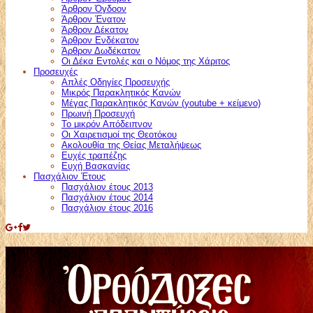
Άρθρον Όγδοον
Άρθρον Ένατον
Άρθρον Δέκατον
Άρθρον Ενδέκατον
Άρθρον Δωδέκατον
Οι Δέκα Εντολές και ο Νόμος της Χάριτος
Προσευχές
Απλές Οδηγίες Προσευχής
Μικρός Παρακλητικός Κανών
Μέγας Παρακλητικός Κανών (youtube + κείμενο)
Πρωινή Προσευχή
Το μικρόν Απόδειπνον
Οι Χαιρετισμοί της Θεοτόκου
Ακολουθία της Θείας Μεταλήψεως
Ευχές τραπέζης
Ευχή Βασκανίας
Πασχάλιον Έτους
Πασχάλιον έτους 2013
Πασχάλιον έτους 2014
Πασχάλιον έτους 2016