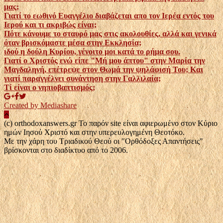
μας;
Γιατί το εωθινό Ευαγγέλιο διαβάζεται απο τον Ιερέα εντός του
Ιερού και τι ακριβώς είναι;
Πότε κάνουμε το σταυρό μας στις ακολουθίες, αλλά και γενικά
όταν βρισκόμαστε μέσα στην Εκκλησία;
ιδού η δούλη Κυρίου, γένοιτο μοι κατά το ρήμα σου.
Γιατί ο Χριστός ενώ είπε "Μή μου άπτου" στην Μαρία την
Μαγδαληνή, επέτρεψε στον Θωμά την ψηλάφισή Του; Και
γιατί παραγγέλνει συνάντηση στην Γαλλιλαία;
Τί είναι ο νηπιοβαπτισμός;
Created by Mediashare
(c) orthodoxanswers.gr Το παρόν site είναι αφιερωμένο στον Κύριο
ημών Ιησού Χριστό και στην υπερευλογημένη Θεοτόκο.
Με την χάρη του Τριαδικού Θεού οι "Ορθόδοξες Απαντήσεις"
βρίσκονται στο διαδίκτυο από το 2006.