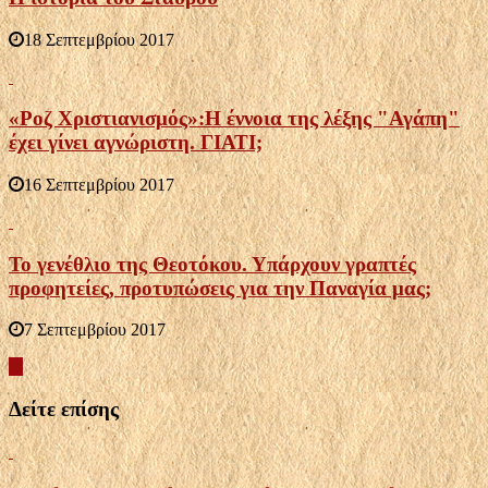
18 Σεπτεμβρίου 2017
«Ροζ Χριστιανισμός»:Η έννοια της λέξης "Αγάπη"
έχει γίνει αγνώριστη. ΓΙΑΤΙ;
16 Σεπτεμβρίου 2017
Το γενέθλιο της Θεοτόκου. Υπάρχουν γραπτές
προφητείες, προτυπώσεις για την Παναγία μας;
7 Σεπτεμβρίου 2017
Δείτε επίσης