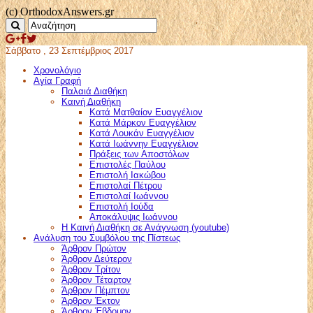
(c) OrthodoxAnswers.gr
Σάββατο , 23 Σεπτέμβριος 2017
Χρονολόγιο
Αγία Γραφή
Παλαιά Διαθήκη
Καινή Διαθήκη
Κατά Ματθαίον Ευαγγέλιον
Κατά Μάρκον Ευαγγέλιον
Κατά Λουκάν Ευαγγέλιον
Κατά Ιωάννην Ευαγγέλιον
Πράξεις των Αποστόλων
Επιστολές Παύλου
Επιστολή Ιακώβου
Επιστολαί Πέτρου
Επιστολαί Ιωάννου
Επιστολή Ιούδα
Αποκάλυψις Ιωάννου
Η Καινή Διαθήκη σε Ανάγνωση (youtube)
Ανάλυση του Συμβόλου της Πίστεως
Άρθρον Πρώτον
Άρθρον Δεύτερον
Άρθρον Τρίτον
Άρθρον Τέταρτον
Άρθρον Πέμπτον
Άρθρον Έκτον
Άρθρον Έβδομον