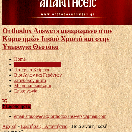
Orthodox Answers αφιερωμένο στον
Κύριο ημών Ιησού Χριστό και στην
Υπεραγία Θεοτόκο
Home
Ερωτήσεις – Απαντήσεις
Πατερικά Κείμενα
Βίοι Αγίων και Γερόντων
Σταχυολογήματα
Μικρά και ωφέλιμα
Επικοινωνία
Ειδοποιήσεις
email επικοινωνίας
orthodoxanswers@gmail.com
Αρχική
»
Ερωτήσεις - Απαντήσεις
»
Ποιά είναι η "καλή
αλλοίωση";