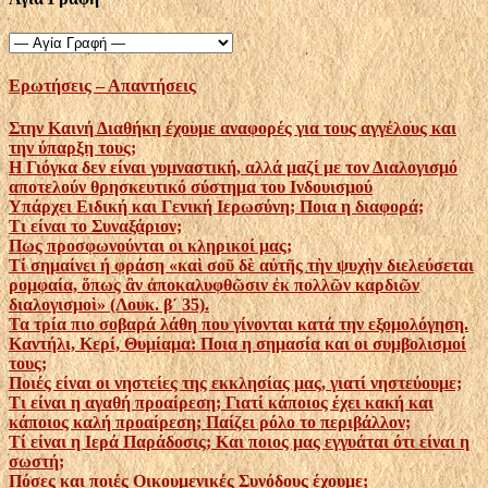
Ερωτήσεις – Απαντήσεις
Στην Καινή Διαθήκη έχουμε αναφορές για τους αγγέλους και
την ύπαρξη τους;
Η Γιόγκα δεν είναι γυμναστική, αλλά μαζί με τον Διαλογισμό
αποτελούν θρησκευτικό σύστημα του Ινδουισμού
Υπάρχει Ειδική και Γενική Ιερωσύνη; Ποια η διαφορά;
Τι είναι το Συναξάριον;
Πως προσφωνούνται οι κληρικοί μας;
Τί σημαίνει ή φράση «καὶ σοῦ δὲ αὐτῆς τὴν ψυχὴν διελεύσεται
ρομφαία, ὅπως ἂν ἀποκαλυφθῶσιν ἐκ πολλῶν καρδιῶν
διαλογισμοὶ» (Λουκ. β´ 35).
Τα τρία πιο σοβαρά λάθη που γίνονται κατά την εξομολόγηση.
Καντήλι, Κερί, Θυμίαμα: Ποια η σημασία και οι συμβολισμοί
τους;
Ποιές είναι οι νηστείες της εκκλησίας μας, γιατί νηστεύουμε;
Τι είναι η αγαθή προαίρεση; Γιατί κάποιος έχει κακή και
κάποιος καλή προαίρεση; Παίζει ρόλο το περιβάλλον;
Tί είναι η Ιερά Παράδοσις; Και ποιος μας εγγυάται ότι είναι η
σωστή;
Πόσες και ποιές Οικουμενικές Συνόδους έχουμε;