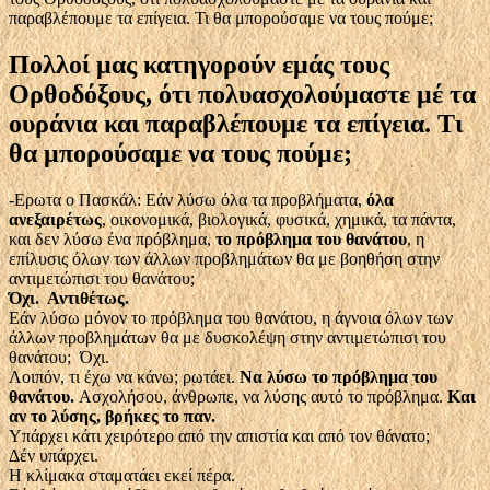
παραβλέπουμε τα επίγεια. Τι θα μπορούσαμε να τους πούμε;
Πολλοί μας κατηγορούν εμάς τους
Ορθοδόξους, ότι πολυασχολούμαστε μέ τα
ουράνια και παραβλέπουμε τα επίγεια. Τι
θα μπορούσαμε να τους πούμε;
-Ερωτα ο Πασκάλ: Εάν λύσω όλα τα προβλήματα,
όλα
ανεξαιρέτως
, οικονομικά, βιολογικά, φυσικά, χημικά, τα πάντα,
και δεν λύσω ένα πρόβλημα,
το πρόβλημα του θανάτου
, η
επίλυσις όλων των άλλων προβλημάτων θα με βοηθήση στην
αντιμετώπισι του θανάτου;
Όχι. Αντιθέτως.
Εάν λύσω μόνον το πρόβλημα του θανάτου, η άγνοια όλων των
άλλων προβλημάτων θα με δυσκολέψη στην αντιμετώπισι του
θανάτου; Όχι.
Λοιπόν, τι έχω να κάνω; ρωτάει.
Να λύσω το πρόβλημα του
θανάτου.
Ασχολήσου, άνθρωπε, να λύσης αυτό το πρόβλημα.
Και
αν το λύσης, βρήκες το παν.
Υπάρχει κάτι χειρότερο από την απιστία και από τον θάνατο;
Δέν υπάρχει.
Η κλίμακα σταματάει εκεί πέρα.