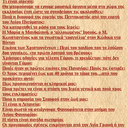
Τι είναι αίρεση;
Θα μπορούσαμε να εχουμε μουσικά όργανα μέσα στο χώρο της
εκκλησίας έτσι ώστε να συνοδεύουν τις ακολουθίες;
Ποιά η διαφορά της εορτής της Πεντηκοστής από την εορτή
του Αγίου Πνεύματος;
Να καταργηθεί το ράσο για τους Ιερείς;
Η Μαρία η Μαγδαληνή, ο ‘αλλοιωμένος’ Ιησούς, ο Μ.
Κωνσταντίνος και τα γνωστικά ‘ευαγγέλια’ στον Κώδικα ντα
Βίντσι
Εικόνα των Χριστουγέννων : Περί του παιδίου που το λούζουν
δυο γυναίκες, «το πρώτο λουτρό του βρέφους»
Χρήσιμες οδηγίες για τέλεση Γάμου, τι χρειάζεται; πότε δεν
γίνονται Γάμοι;
Ποιές ήταν οι πρώτες εικόνες της Παναγίας; Ποιός τις έφτιαξε;
Ο Άγιος περιμένει έως και 40 χρόνια το τάμα του…από που
προκύπτει αυτό;
Πως προσφωνούνται οι κληρικοί μας;
Ποια πρέπει να είναι η στάση του Ιερέα γενικά και ποιά προς
τους εγκληματίες;
Ποια η σημασία του Σταυρού στην ζωή μας;
Τί είναι η Λιτανεία;
Είναι σωστό να φτιάχνουμε Φανουρόπιτα στην μνήμη του
Αγίου Φανουρίου;
Η πίστη είναι σανίδα σωτηρίας
Οι προγαμιαίες σχέσεις εγκρίνονται από την Αγία Γραφή ή την