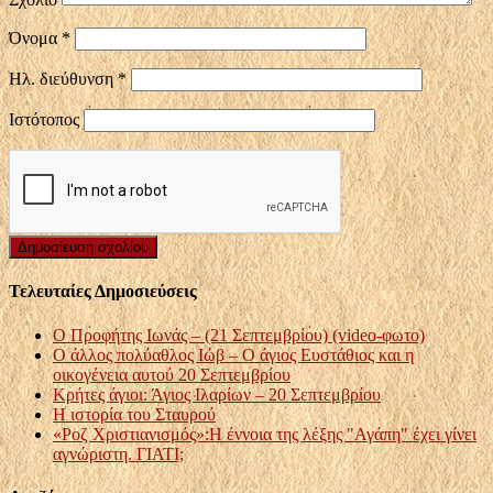
Όνομα
*
Ηλ. διεύθυνση
*
Ιστότοπος
Τελευταίες Δημοσιεύσεις
Ο Προφήτης Ιωνάς – (21 Σεπτεμβρίου) (video-φωτο)
Ο άλλος πολύαθλος Ιώβ – Ο άγιος Ευστάθιος και η
οικογένεια αυτού 20 Σεπτεμβρίου
Κρήτες άγιοι: Άγιος Ιλαρίων – 20 Σεπτεμβρίου
Η ιστορία του Σταυρού
«Ροζ Χριστιανισμός»:Η έννοια της λέξης "Αγάπη" έχει γίνει
αγνώριστη. ΓΙΑΤΙ;