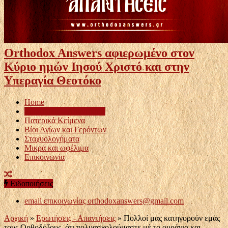
Orthodox Answers αφιερωμένο στον
Κύριο ημών Ιησού Χριστό και στην
Υπεραγία Θεοτόκο
Home
Ερωτήσεις – Απαντήσεις
Πατερικά Κείμενα
Βίοι Αγίων και Γερόντων
Σταχυολογήματα
Μικρά και ωφέλιμα
Επικοινωνία
Ειδοποιήσεις
email επικοινωνίας
orthodoxanswers@gmail.com
Αρχική
»
Ερωτήσεις - Απαντήσεις
»
Πολλοί μας κατηγορούν εμάς
τους Ορθοδόξους, ότι πολυασχολούμαστε μέ τα ουράνια και