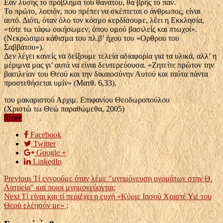
Εάν λύσης το πρόβλημα του θανάτου, θα βρής το πάν.
Το πρώτο, λοιπόν, που πρέπει να σκέπτεται ο άνθρωπος, είναι
αυτό. Διότι, όταν όλο τον κόσμο κερδίσουμε, λέει η Εκκλησία,
«τότε τω τάφω οικήσωμεν, όπου ομού βασιλείς και πτωχοί».
(Νεκρώσιμο κάθισμα του πλ.β’ ήχου του «Ορθρου του
Σαββάτου»).
Δεν λέγει κανείς να δείξουμε τελεία αδιαφορία για τα υλικά, αλλ’ η
μέριμνα μας γι’ αυτά να είναι δευτερεύουσα. «Ζητείτε πρώτον την
βασιλείαν του Θεού και την δικαιοσύνην Αυτού και ταύτα πάντα
προστεθήσεται υμίν» (Ματθ. 6,33).
του μακαριστού Αρχιμ. Επιφανίου Θεοδωροπούλου
(Χριστώ τω Θεώ παραθώμεθα, 2005)
Share
Facebook
Twitter
Google +
LinkedIn
Previous
Τί εννοούμε όταν λέμε "μνημόνευση ονομάτων στην Θ.
Λατρεία" και ποιοι μνημονεύονται;
Next
Τί είναι και τί περιέχει η ευχή «Κύριε Ιησού Χριστέ Υιέ του
Θεού ελέησόν με» ;