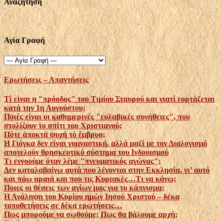
Αναζήτηση
Αγία Γραφή
Ερωτήσεις – Απαντήσεις
Τί είναι η "πρόοδος" του Τιμίου Σταυρού και γιατί εορτάζεται
κατά την 1η Αυγούστου;
Ποιές είναι οι καθημερινές "ευλαβικές συνήθειες", που
στολίζουν το σπίτι του Χριστιανού;
Πότε ἀποκτᾶ ψυχὴ τὸ ἔμβρυο;
Η Γιόγκα δεν είναι γυμναστική, αλλά μαζί με τον Διαλογισμό
αποτελούν θρησκευτικό σύστημα του Ινδουισμού
Τι εννοούμε όταν λέμε "πνευματικός αγώνας";
Δεν καταλαβαίνω αυτά που λέγονται στην Εκκλησία, γι’ αυτό
και πάω αραιά και που τις Κυριακές…Τι να κάνω;
Ποιες οι θέσεις των αγίων μας για το κάπνισμα;
Η Ανάληψη του Κυρίου ημών Ιησού Χριστού – δέκα
τοποθετήσεις σε δέκα ερωτήσεις…
Πως μπορούμε να σωθούμε; Πως θα βάλουμε αρχή;