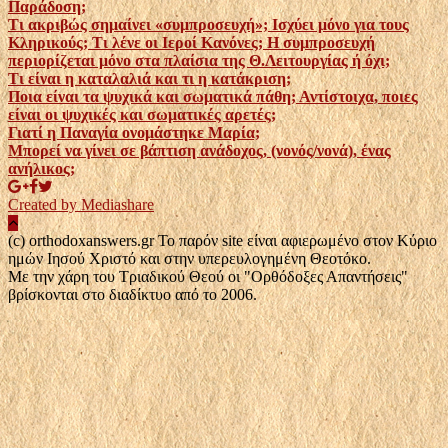
Παράδοση;
Τι ακριβώς σημαίνει «συμπροσευχή»; Ισχύει μόνο για τους
Κληρικούς; Τι λένε οι Ιεροί Κανόνες; Η συμπροσευχή
περιορίζεται μόνο στα πλαίσια της Θ.Λειτουργίας ή όχι;
Τι είναι η καταλαλιά και τι η κατάκριση;
Ποια είναι τα ψυχικά και σωματικά πάθη; Αντίστοιχα, ποιες
είναι οι ψυχικές και σωματικές αρετές;
Γιατί η Παναγία ονομάστηκε Μαρία;
Μπορεί να γίνει σε βάπτιση ανάδοχος, (νονός/νονά), ένας
ανήλικος;
Created by Mediashare
(c) orthodoxanswers.gr Το παρόν site είναι αφιερωμένο στον Κύριο
ημών Ιησού Χριστό και στην υπερευλογημένη Θεοτόκο.
Με την χάρη του Τριαδικού Θεού οι "Ορθόδοξες Απαντήσεις"
βρίσκονται στο διαδίκτυο από το 2006.