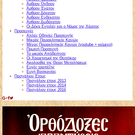
Άρθρον Όγδοον
Άρθρον Ένατον
Άρθρον Δέκατον
Άρθρον Ενδέκατον
Άρθρον Δωδέκατον
Οι Δέκα Εντολές και ο Νόμος της Χάριτος
Προσευχές
Απλές Οδηγίες Προσευχής
Μικρός Παρακλητικός Κανών
Μέγας Παρακλητικός Κανών (youtube + κείμενο)
Πρωινή Προσευχή
Το μικρόν Απόδειπνον
Οι Χαιρετισμοί της Θεοτόκου
Ακολουθία της Θείας Μεταλήψεως
Ευχές τραπέζης
Ευχή Βασκανίας
Πασχάλιον Έτους
Πασχάλιον έτους 2013
Πασχάλιον έτους 2014
Πασχάλιον έτους 2016