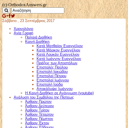
(c) OrthodoxAnswers.gr
Σάββατο , 23 Σεπτέμβριος 2017
Χρονολόγιο
Αγία Γραφή
Παλαιά Διαθήκη
Καινή Διαθήκη
Κατά Ματθαίον Ευαγγέλιον
Κατά Μάρκον Ευαγγέλιον
Κατά Λουκάν Ευαγγέλιον
Κατά Ιωάννην Ευαγγέλιον
Πράξεις των Αποστόλων
Επιστολές Παύλου
Επιστολή Ιακώβου
Επιστολαί Πέτρου
Επιστολαί Ιωάννου
Επιστολή Ιούδα
Αποκάλυψις Ιωάννου
Η Καινή Διαθήκη σε Ανάγνωση (youtube)
Ανάλυση του Συμβόλου της Πίστεως
Άρθρον Πρώτον
Άρθρον Δεύτερον
Άρθρον Τρίτον
Άρθρον Τέταρτον
Άρθρον Πέμπτον
Άρθρον Έκτον
Άρθρον Έβδομον