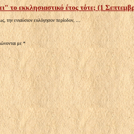
άει" το εκκλησιαστικό έτος τότε; (1 Σεπτεμβ
ως, την ενιαύσιον ευλόγησον περίοδον, …
ιώνονται με
*