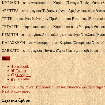
ΚΥΡΙΑΚΗ – στην Ανάσταση του Κυρίου (Παναγία Τριάς ο Θεός ελ
ΔΕΥΤΕΡΑ – στους αγίους Ταξιάρχες (Άγιοι Αρχάγγελοι, πρεσβεύσατ
ΤΡΙΤΗ – στον άγιο Ιωάννη τον Πρόδρομο και Βαπτιστή. (Βαπτιστά 
ΤΕΤΑΡΤΗ – στην σταύρωση του Κυρίου και στην Υπεραγία Θεοτόκο
ΠΕΜΠΤΗ – στους αγίους Αποστόλους και τον άγιο Νικόλαο. (Άγιοι 
ΠΑΡΑΣΚΕΥΗ – στην σταύρωση του Κυρίου. (Σταυρέ του Χριστού, 
ΣΑΒΒΑΤΟ – στους αγίους Πάντες. (Άγιοι Πάντες, πρεσβεύσατε υπέ
Share
Facebook
Twitter
Google +
LinkedIn
Previous
Τι σημαίνει:"Τον άρτον ημών τον επιούσιον δος ημίν σήμε
Next
Τι είναι αίρεση;
Σχετικά άρθρα