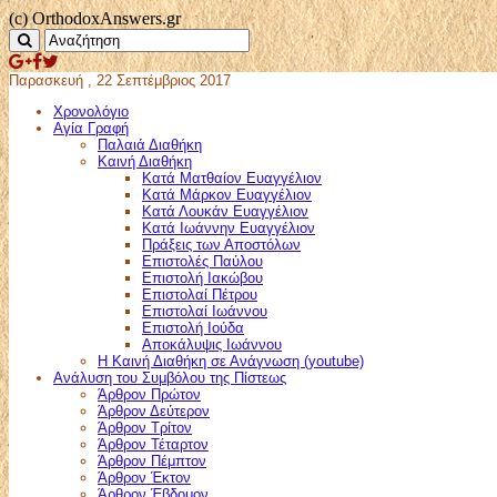
(c) OrthodoxAnswers.gr
Παρασκευή , 22 Σεπτέμβριος 2017
Χρονολόγιο
Αγία Γραφή
Παλαιά Διαθήκη
Καινή Διαθήκη
Κατά Ματθαίον Ευαγγέλιον
Κατά Μάρκον Ευαγγέλιον
Κατά Λουκάν Ευαγγέλιον
Κατά Ιωάννην Ευαγγέλιον
Πράξεις των Αποστόλων
Επιστολές Παύλου
Επιστολή Ιακώβου
Επιστολαί Πέτρου
Επιστολαί Ιωάννου
Επιστολή Ιούδα
Αποκάλυψις Ιωάννου
Η Καινή Διαθήκη σε Ανάγνωση (youtube)
Ανάλυση του Συμβόλου της Πίστεως
Άρθρον Πρώτον
Άρθρον Δεύτερον
Άρθρον Τρίτον
Άρθρον Τέταρτον
Άρθρον Πέμπτον
Άρθρον Έκτον
Άρθρον Έβδομον