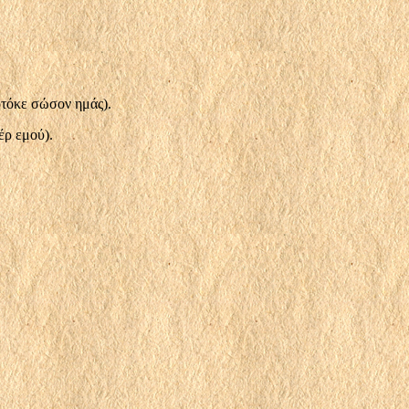
τόκε σώσον ημάς).
έρ εμού).