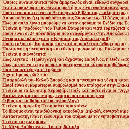
Ὅ­ποιος συναισθάνεται πόσο ἁμαρτω­λὸς εἶναι, εὔκολα συγχωρεῖ
Γιατί αποκαλούμε τον θάνατο μυστήριο; είναι φυσικό φαινόμενο 
Ποιά είναι και τι είναι τα Λειτουργικά βιβλία της εκκλησία μας;
Απροϋπόθετον ή εμπροϋπόθετον της Σαρκώσεως. (Ο Λόγος του Θ
Πως με απλά λόγια μπορούμε να κατανοήσουμε το Σχέδιο της Σω
Τί είναι η "πρόοδος" του Τιμίου Σταυρού και γιατί εορτάζεται 
Ποιοι ειναι οι 24 πρεσβύτεροι που αναφέρονται στην Αποκάλυψ
Πνευματικό υλικό για την Κυριακή της Απόκρεω (pdf)
Ποιά η αξία της Κυριακής και γιατί αποκαλείται όγδοη ημέρα;
Πασιφανής η πνευματική και εθνική προσφορά της Εκκλησίας σ
Τι είναι η αιωνιότητα;
Πως λέγεται: «Η μόνη αγνή και άχραντος Παρθένος, η Θεόν «
Πως πρέπει να ενεργήσουμε προκειμένου να κάνουμε ορθόδοξο έν
Πότε ἀποκτᾶ ψυχὴ τὸ ἔμβρυο;
Είχε ο Ιησούς αδέλφια;
Η παραβολή του Καλού Σπορέως και η πνευματικά γόνιμη καρποφ
Ποιοί είναι οι κυριότεροι συμβολισμοί που υπάρχουν στην Εκκλ
Τι είναι οι τα Σεραφίμ,Χερουβίμ; Ποιές και πόσες είναι οι "Αγγ
Κατάλογος αιρέσεων προς ενημέρωση και αποφυγή
Ο βίος και τα θαύματα του αγίου Μηνά
Τι είναι η αμαρτία; Τι σημαίνει αμαρτάνω;
Το filioque είναι τριαδολογική κακοδοξία; Δηλαδή, συνιστά αίρε
Καταστρατηγείται η ελευθερία του ατόμου με τον νηπιοβαπτισμ
Τι είναι το ψαλτήριον;
Το Μέγα Απόδειπνον – Τυπική διάταξη