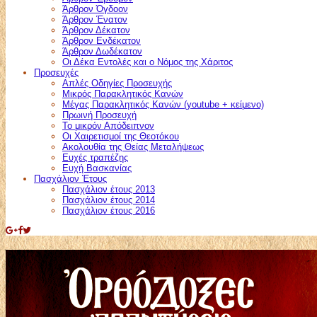
Άρθρον Όγδοον
Άρθρον Ένατον
Άρθρον Δέκατον
Άρθρον Ενδέκατον
Άρθρον Δωδέκατον
Οι Δέκα Εντολές και ο Νόμος της Χάριτος
Προσευχές
Απλές Οδηγίες Προσευχής
Μικρός Παρακλητικός Κανών
Μέγας Παρακλητικός Κανών (youtube + κείμενο)
Πρωινή Προσευχή
Το μικρόν Απόδειπνον
Οι Χαιρετισμοί της Θεοτόκου
Ακολουθία της Θείας Μεταλήψεως
Ευχές τραπέζης
Ευχή Βασκανίας
Πασχάλιον Έτους
Πασχάλιον έτους 2013
Πασχάλιον έτους 2014
Πασχάλιον έτους 2016