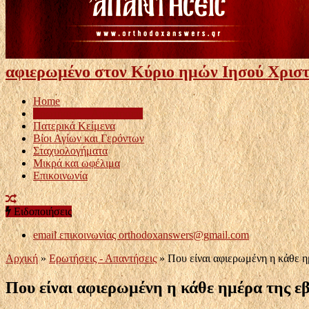
αφιερωμένο στον Κύριο ημών Ιησού Χριστ
Home
Ερωτήσεις – Απαντήσεις
Πατερικά Κείμενα
Βίοι Αγίων και Γερόντων
Σταχυολογήματα
Μικρά και ωφέλιμα
Επικοινωνία
Ειδοποιήσεις
email επικοινωνίας
orthodoxanswers@gmail.com
Αρχική
»
Ερωτήσεις - Απαντήσεις
»
Που είναι αφιερωμένη η κάθε η
Που είναι αφιερωμένη η κάθε ημέρα της ε