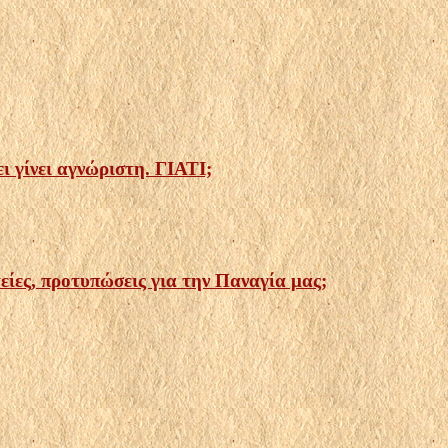
ι γίνει αγνώριστη. ΓΙΑΤΙ;
είες, προτυπώσεις για την Παναγία μας;