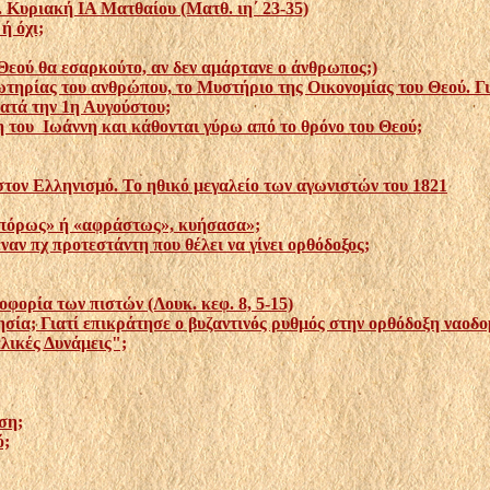
. Κυριακή ΙΑ Ματθαίου (Ματθ. ιη΄ 23-35)
ή όχι;
εού θα εσαρκούτο, αν δεν αμάρτανε ο άνθρωπος;)
τηρίας του ανθρώπου, το Μυστήριο της Οικονομίας του Θεού. Για
κατά την 1η Αυγούστου;
η του Ιωάννη και κάθονται γύρω από το θρόνο του Θεού;
τον Ελληνισμό. Το ηθικό μεγαλείο των αγωνιστών του 1821
ασπόρως» ή «αφράστως», κυήσασα»;
αν πχ προτεστάντη που θέλει να γίνει ορθόδοξος;
ορία των πιστών (Λουκ. κεφ. 8, 5-15)
ησία; Γιατί επικράτησε ο βυζαντινός ρυθμός στην ορθόδοξη ναοδο
ελικές Δυνάμεις";
ση;
ό;