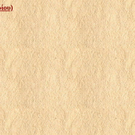
ρίου)