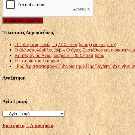
Τελευταίες Δημοσιεύσεις
Ο Προφήτης Ιωνάς – (21 Σεπτεμβρίου) (video-φωτο)
Ο άλλος πολύαθλος Ιώβ – Ο άγιος Ευστάθιος και η οικογένει
Κρήτες άγιοι: Άγιος Ιλαρίων – 20 Σεπτεμβρίου
Η ιστορία του Σταυρού
«Ροζ Χριστιανισμός»:Η έννοια της λέξης "Αγάπη" έχει γίνει α
Αναζήτηση
Αγία Γραφή
Ερωτήσεις – Απαντήσεις