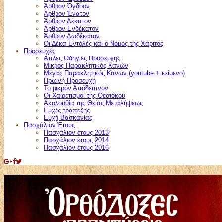
Άρθρον Όγδοον
Άρθρον Ένατον
Άρθρον Δέκατον
Άρθρον Ενδέκατον
Άρθρον Δωδέκατον
Οι Δέκα Εντολές και ο Νόμος της Χάριτος
Προσευχές
Απλές Οδηγίες Προσευχής
Μικρός Παρακλητικός Κανών
Μέγας Παρακλητικός Κανών (youtube + κείμενο)
Πρωινή Προσευχή
Το μικρόν Απόδειπνον
Οι Χαιρετισμοί της Θεοτόκου
Ακολουθία της Θείας Μεταλήψεως
Ευχές τραπέζης
Ευχή Βασκανίας
Πασχάλιον Έτους
Πασχάλιον έτους 2013
Πασχάλιον έτους 2014
Πασχάλιον έτους 2016