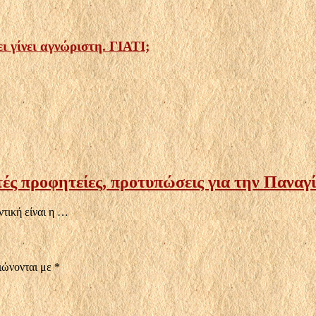
ι γίνει αγνώριστη. ΓΙΑΤΙ;
ές προφητείες, προτυπώσεις για την Παναγί
τική είναι η …
ιώνονται με
*