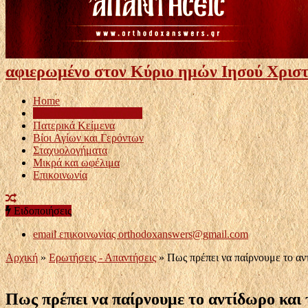
αφιερωμένο στον Κύριο ημών Ιησού Χριστ
Home
Ερωτήσεις – Απαντήσεις
Πατερικά Κείμενα
Βίοι Αγίων και Γερόντων
Σταχυολογήματα
Μικρά και ωφέλιμα
Επικοινωνία
Ειδοποιήσεις
email επικοινωνίας
orthodoxanswers@gmail.com
Αρχική
»
Ερωτήσεις - Απαντήσεις
»
Πως πρέπει να παίρνουμε το αντ
Πως πρέπει να παίρνουμε το αντίδωρο και τ