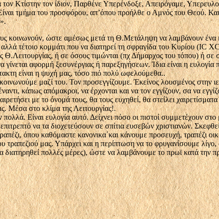
α τον Κτίστην τον ίδιον, Παρθένε Υπερένδοξε, Απειρόγαμε, Υπερευλο
 Είναι τμήμα του προσφόρου, απ’όπου προήλθε ο Αμνός του Θεού. Κα
».
ους κοινωνούν, ώστε αμέσως μετά τη Θ.Μετάληψη να λαμβάνουν ένα κο
αλλά τέτοιο κομμάτι που να διατηρεί τη σφραγίδα του Κυρίου (IC X
ης Θ.Λειτουργίας, ή σε όσους τιμώνται (πχ Δήμαρχος του τόπου) ή σ
α γίνεται αφορμή ξεσυνέργιας ή παρεξηγήσεων. Ίδια είναι η ευλογία
τακτη είναι η ψυχή μας, τόσο πιό πολύ ωφελούμεθα..
πικοινωνούμε μαζί του. Τον προσεγγίζουμε. Έκείνος λουσμένος στην ι
αντι, κάπως απόμακροι, να έρχονται και να τον εγγίζουν, σα να εγγίζο
χαιρετήσει με το όνομά τους, θα τους ευχηθεί, θα στείλει χαιρετίσματ
ς. Μέσα στο κλίμα της Λειτουργίας!.
πολλά. Είναι ευλογία αυτό. Δείχνει πόσο οι πιστοί συμμετέχουν στο 
επιτρεπτό να τα διοχετεύσουν σε σπίτια ευσεβών χριστιανών. Σκεφθεί
ραπέζι, όπου καθόμαστε κανονικα΄και κάνουμε προσευχή, τραπέζι οικογ
 τραπεζιού μας. Υπάρχει και η περίπτωση να το φρυγανίσουμε λίγο, 
 διατηρηθεί πολλές μέρες), ώστε να λαμβάνουμε το πρωϊ κατά την π