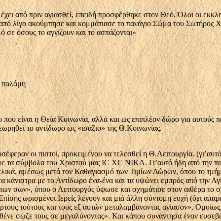
έχει από πριν αγιασθεί, επειδή προσφέρθηκε στον Θεό. Όλοι οι εκκλη
ν από λίγο ακούμπησε και κομμάτιασε το πανάγιο Σώμα του Σωτήρος Χ
μό σε όσους το αγγίζουν και το ασπάζονται»
ν παλάμη
ο που είναι η Θεία Κοινωνία, αλλά και ως επιπλέον δώρο για αυτούς 
θεωρηθεί το αντίδωρο ως «ισάξιο» της Θ.Κοινωνίας.
σέφεραν οι πιστοί, προκειμένου να τελεσθεί η Θ.Λειτουργία. (γι’αυ
ε τα σύμβολα του Χριστού μας ΙC XC ΝΙΚΑ. Γι’αυτό ήδη από την παρα
λικά, αμέσως μετά τον Καθαγιασμό των Τιμίων Δώρων, όπου το τμήμ
 τα κάνιστρα με το Αντίδωρο ένα-ένα και τα υψώνει εμπρός από την Α
 των σων», όπου ο Λειτουργός ύψωσε και σχημάτισε στον αιθέρα το 
πίσης ωρισμένοι Ιερείς λέγουν και μιά άλλη σύντομη ευχή (όχι απαρα
ρτους τούτους και τους εξ αυτών μεταλαμβάνοντας αγίασον». Ομοίως
αρθένε σώζε τους σε μεγαλύνοντας». Και κάπου συνάντησα έναν ευσε