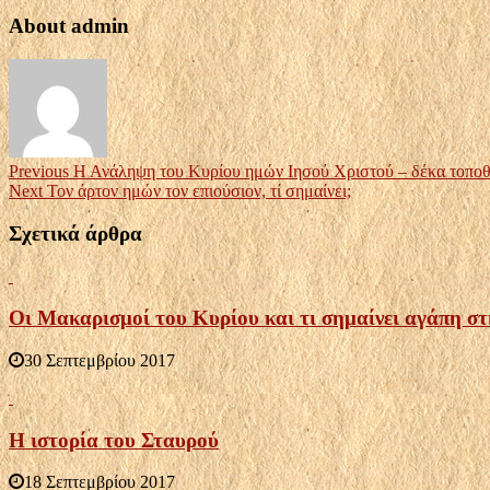
About admin
Previous
Η Ανάληψη του Κυρίου ημών Ιησού Χριστού – δέκα τοποθ
Next
Τον άρτον ημών τον επιούσιον, τί σημαίνει;
Σχετικά άρθρα
Οι Μακαρισμοί του Κυρίου και τι σημαίνει αγάπη σ
30 Σεπτεμβρίου 2017
Η ιστορία του Σταυρού
18 Σεπτεμβρίου 2017