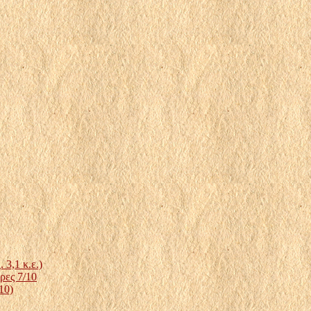
3,1 κ.ε.)
ρες 7/10
10)