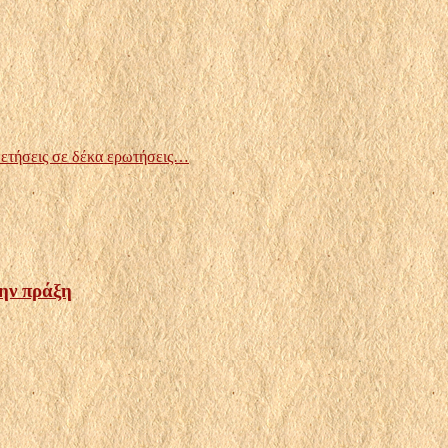
ετήσεις σε δέκα ερωτήσεις…
την πράξη