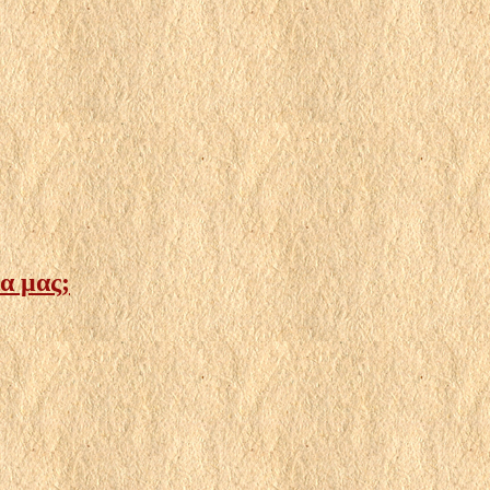
α μας;