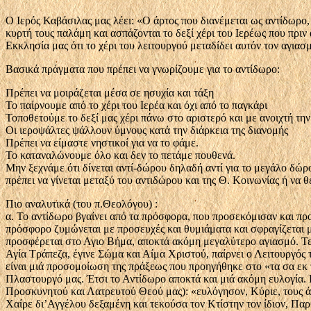
Ο Ιερός Καβάσιλας μας λέει: «Ο άρτος που διανέμεται ως αντίδωρο, 
κυρτή τους παλάμη και ασπάζονται το δεξί χέρι του Ιερέως που πρι
Εκκλησία μας ότι το χέρι του λειτουργού μεταδίδει αυτόν τον αγιασ
Βασικά πράγματα που πρέπει να γνωρίζουμε για το αντίδωρο:
Πρέπει να μοιράζεται μέσα σε ησυχία και τάξη
Το παίρνουμε από το χέρι του Ιερέα και όχι από το παγκάρι
Τοποθετούμε το δεξί μας χέρι πάνω στο αριστερό και με ανοιχτή τη
Οι ιεροψάλτες ψάλλουν ύμνους κατά την διάρκεια της διανομής
Πρέπει να είμαστε νηστικοί για να το φάμε.
Το καταναλώνουμε όλο και δεν το πετάμε πουθενά.
Μην ξεχνάμε ότι δίνεται αντί-δώρου δηλαδή αντί για το μεγάλο δώρ
πρέπει να γίνεται μεταξύ του αντιδώρου και της Θ. Κοινωνίας ή να 
Πιο αναλυτικά (του π.Θεολόγου) :
α. Το αντίδωρο βγαίνει από τα πρόσφορα, που προσεκόμισαν και προ
πρόσφορο ζυμώνεται με προσευχές και θυμιάματα και σφραγίζεται μ
προσφέρεται στο Αγιο Βήμα, αποκτά ακόμη μεγαλύτερο αγιασμό. Τε
Αγία Τράπεζα, έγινε Σώμα και Αίμα Χριστού, παίρνει ο Λειτουργός
είναι μιά προσομοίωση της πράξεως που προηγήθηκε στο «τα σα εκ
Πλαστουργό μας. Έτσι το Αντίδωρο αποκτά και μιά ακόμη ευλογία. Ε
Προσκυνητού και Λατρευτού Θεού μας): «ευλόγησον, Κύριε, τους ά
Χαίρε δι’Αγγέλου δεξαμένη και τεκούσα τον Κτίστην τον ίδιον, Π