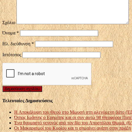
Σχόλιο
Όνομα
*
Ηλ. διεύθυνση
*
Ιστότοπος
Τελευταίες Δημοσιεύσεις
Η Αποκάλυψη του Θεού στο Μωυσή στη φλεγόμενη βάτο (Έξ. 
Όσιος Ιωάννης ο Ερημίτης και οι συν αυτώ 98 Θεοφόροι Πατέ
Ένα θαυμαστό γεγονός από τον βίο του Αποστόλου Θωμά. (6/
Οι Μακαρισμοί του Κυρίου και τι σημαίνει αγάπη στην πράξη