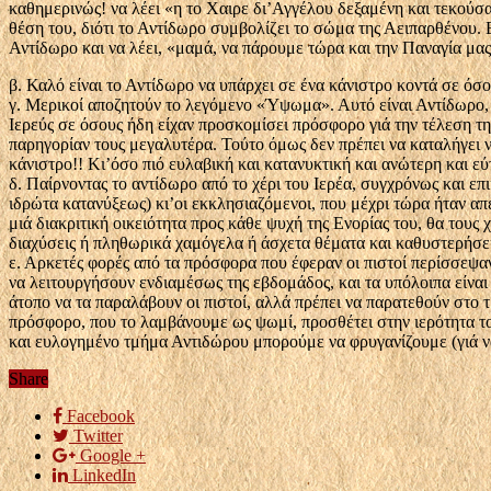
καθημερινώς! να λέει «η το Χαιρε δι’Αγγέλου δεξαμένη και τεκούσ
θέση του, διότι το Αντίδωρο συμβολίζει το σώμα της Αειπαρθένου.
Αντίδωρο και να λέει, «μαμά, να πάρουμε τώρα και την Παναγία μας
β. Καλό είναι το Αντίδωρο να υπάρχει σε ένα κάνιστρο κοντά σε όσ
γ. Μερικοί αποζητούν το λεγόμενο «Ύψωμα». Αυτό είναι Αντίδωρο, 
Ιερεύς σε όσους ήδη είχαν προσκομίσει πρόσφορο γιά την τέλεση τ
παρηγορίαν τους μεγαλυτέρα. Τούτο όμως δεν πρέπει να καταλήγει ν
κάνιστρο!! Κι’όσο πιό ευλαβική και κατανυκτική και ανώτερη και εύ
δ. Παίρνοντας το αντίδωρο από το χέρι του Ιερέα, συγχρόνως και ε
ιδρώτα κατανύξεως) κι’οι εκκλησιαζόμενοι, που μέχρι τώρα ήταν απέν
μιά διακριτική οικειότητα προς κάθε ψυχή της Ενορίας του, θα τους 
διαχύσεις ή πληθωρικά χαμόγελα ή άσχετα θέματα και καθυστερήσει
ε. Αρκετές φορές από τα πρόσφορα που έφεραν οι πιστοί περίσσεψαν 
να λειτουργήσουν ενδιαμέσως της εβδομάδος, και τα υπόλοιπα είναι 
άτοπο να τα παραλάβουν οι πιστοί, αλλά πρέπει να παρατεθούν στο τ
πρόσφορο, που το λαμβάνουμε ως ψωμί, προσθέτει στην ιερότητα του
και ευλογημένο τμήμα Αντιδώρου μπορούμε να φρυγανίζουμε (γιά να
Share
Facebook
Twitter
Google +
LinkedIn