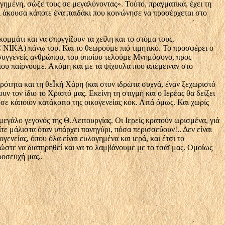
γημένη, σώζε τους σε μεγαλύνοντας». Τούτο, πραγματικά, έχει τη
ι άκουσα κάποτε ένα παιδάκι που κοινώνησε να προσέρχεται στο
μμάτι και να σπογγίζουν τα χείλη και το στόμα τους.
C ΝΙΚΑ) πάνω του. Και το θεωρούμε πιό τιμητικό. Το προσφέρει ο
ε συγγενείς ανθρώπου, του οποίου τελούμε Μνημόσυνο, προς
 που παίρνουμε. Ακόμη και με τα ψίχουλα που απέμειναν στο
ερότητα και τη θεΪκή Χάρη (και στον ιδρώτα συχνά, έναν ξεχωριστό
υν τον ίδιο το Χριστό μας. Εκείνη τη στιγμή και ο Ιερέας θα δείξει
α σε κάποιον κατάκοιτο της οικογενείας κοκ. Λιτά όμως. Και χωρίς
μεγάλο γεγονός της Θ.Λειτουργίας. Οι Ιερείς κρατούν ωρισμένα, γιά
τε μάλιστα όταν υπάρχει πανηγύρι, πόσα περισσεύουν!.. Δεν είναι
ενείας, όπου όλα είναι ευλογημένα και ιερά, και έτσι το
ώστε να διατηρηθεί και να το λαμβάνουμε με το τσάϊ μας. Ομοίως
ροσευχή μας..