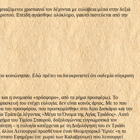
σιαζόμενοι χριστιανοί τον δέχονται με ευλάβεια μέσα στην δεξιά
ριστού. Επειδή αγιάσθηκε ολόκληρο, γιαυτό πιστεύεται από την
που κοινώνησαν. Εδώ πρέπει να διευκρινιστεί ότι ουδεμία σύγκριση
τό και η ονομασία «πρόσφορο», από το ρήμα προσφέρω). Το
σκευή του ενέχει ευλογία, δεν είναι κοινός άρτος. Με το που
α του προσφόρου, που προσκομίσθηκε στο Αγιο Δισκάριο και την
γία Τράπεζα λέγοντας «Μέγα το Όνομα της Αγίας Τριάδος». Αυτό
σχήμα του Τιμίου Σταυρού, δοξολογώντας ευγνωμονικά τον
ίτητη – η ευλογία κατέρχεται με τη Δοξολόγηση του εν Τριάδι
, άλλοι Λειτουργοί προσθέτουν έναν Θεομητορικό Ύμνο: «η το
βέστατο Εφημέριο (σε χωριό των Καλαβρύτων) που λειτουργεί