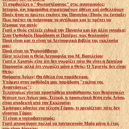
Τί συμβολίζει ο "Φωτοστέφανος" στις αγιογραφίες;
Ιστορία, όχι παραμύθια στρατευμένων ἀθέων καί ἀνθελλήνων
Ποιές ήταν οι πρώτες εικόνες της Παναγίας; Ποιός τις έφτιαξε;
Πως πρέπει να παίρνουμε το αντίδωρο και τι πρέπει να
ξέρουμε για αυτό;
Γιατί ο Θεός επέλεξε ειδικά την Παναγία και όχι άλλη γυναίκα;
Στην Ορθόδοξη Παράδοση οι Πατέρες πως θεολογούν;
Ποιά είναι και τι είναι τα Λειτουργικά βιβλία της εκκλησία
μας;
Ποιά είναι τα Ψυχοσάββατα;
Πότε τελείται η Θεία Λειτουργία του Μ. Βασιλείου;
Γιατί ο Χριστός είπε ότι δεν γνωρίζει πότε θα γίνει η Δευτέρα
Παρουσία, αλλά ότι γνωρίζει μόνο ο Θεός; Ο Χριστός δεν είναι
Θεός;
Θαύματα Αγίων; Θα ήθελα ένα παράδειγμα.
Υπάρχει στην ορθόδοξη μας παράδοση "εικόνα της
Αναστάσεως";
Τελευταίως γίνεται προσπάθεια υποβάθμισης των θεολογικών
θέσεων των Αγίων μας. Τελικά, η προσωπική θέση ενός Αγίου,
είναι αποδεκτή από την Εκκλησία;
Χρήσιμες οδηγίες για τέλεση Γάμου, τι χρειάζεται; πότε δεν
γίνονται Γάμοι;
Τί είναι ο νηπιοβαπτισμός;
Γιατί αποφεύγουν πολλοί να παντρευτούν Μαϊο μήνα ή έτος
που είναι δίσεκτο;