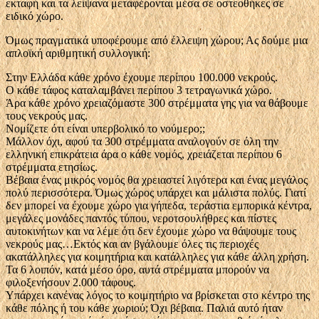
εκταφή και τα λείψανα μεταφέρονται μέσα σε οστεοθήκες σε
ειδικό χώρο.
Όμως πραγματικά υποφέρουμε από έλλειψη χώρου; Ας δούμε μια
απλοϊκή αριθμητική συλλογική:
Στην Ελλάδα κάθε χρόνο έχουμε περίπου 100.000 νεκρούς.
Ο κάθε τάφος καταλαμβάνει περίπου 3 τετραγωνικά χώρο.
Άρα κάθε χρόνο χρειαζόμαστε 300 στρέμματα γης για να θάβουμε
τους νεκρούς μας.
Νομίζετε ότι είναι υπερβολικό το νούμερο;;
Μάλλον όχι, αφού τα 300 στρέμματα αναλογούν σε όλη την
ελληνική επικράτεια άρα ο κάθε νομός, χρειάζεται περίπου 6
στρέμματα ετησίως.
Βέβαια ένας μικρός νομός θα χρειαστεί λιγότερα και ένας μεγάλος
πολύ περισσότερα. Όμως χώρος υπάρχει και μάλιστα πολύς. Γιατί
δεν μπορεί να έχουμε χώρο για γήπεδα, τεράστια εμπορικά κέντρα,
μεγάλες μονάδες παντός τύπου, νεροτσουλήθρες και πίστες
αυτοκινήτων και να λέμε ότι δεν έχουμε χώρο να θάψουμε τους
νεκρούς μας…Εκτός και αν βγάλουμε όλες τις περιοχές
ακατάλληλες για κοιμητήρια και κατάλληλες για κάθε άλλη χρήση.
Τα 6 λοιπόν, κατά μέσο όρο, αυτά στρέμματα μπορούν να
φιλοξενήσουν 2.000 τάφους.
Υπάρχει κανένας λόγος το κοιμητήριο να βρίσκεται στο κέντρο της
κάθε πόλης ή του κάθε χωριού; Όχι βέβαια. Παλιά αυτό ήταν