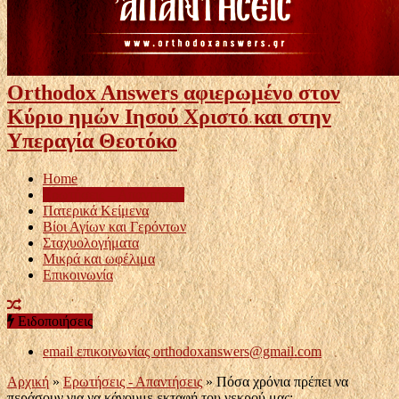
Orthodox Answers αφιερωμένο στον
Κύριο ημών Ιησού Χριστό και στην
Υπεραγία Θεοτόκο
Home
Ερωτήσεις – Απαντήσεις
Πατερικά Κείμενα
Βίοι Αγίων και Γερόντων
Σταχυολογήματα
Μικρά και ωφέλιμα
Επικοινωνία
Ειδοποιήσεις
email επικοινωνίας
orthodoxanswers@gmail.com
Αρχική
»
Ερωτήσεις - Απαντήσεις
»
Πόσα χρόνια πρέπει να
περάσουν για να κάνουμε εκταφή του νεκρού μας;