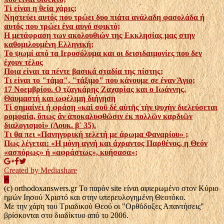
Τί είναι η θεία χάρις;
Νηστεύει αυτός που τρώει δυο πιάτα ανάλαδη φασολάδα ή
αυτός που τρώει ένα αυγό σφικτό;
Η μετάφραση των ακολουθιών της Εκκλησίας μας στην
καθομιλουμένη Ελληνική;
Το ψωμί από τα Ιεροσόλυμα και οι δεισιδαιμονίες που δεν
έχουν τέλος
Ποια είναι τα πέντε βασικά σταδία της πίστης;
Τι είναι το "τάμα", "τάξιμο" που κάνουμε σε έναν Άγιο;
17 Νοεμβρίου. Ο τζαγκάρης Ζαχαρίας και ο Ιωάννης.
Θαυμαστή και ωφέλιμη διήγηση
Τί σημαίνει ή φράση «καὶ σοῦ δὲ αὐτῆς τὴν ψυχὴν διελεύσεται
ρομφαία, ὅπως ἂν ἀποκαλυφθῶσιν ἐκ πολλῶν καρδιῶν
διαλογισμοὶ» (Λουκ. β´ 35).
Τι θα πει «Πανηγυρική τελετή με άρωμα Φαναρίου» ;
Πως λέγεται: «Η μόνη αγνή και άχραντος Παρθένος, η Θεόν
«ασπόρως» ή «αφράστως», κυήσασα»;
Created by Mediashare
(c) orthodoxanswers.gr Το παρόν site είναι αφιερωμένο στον Κύριο
ημών Ιησού Χριστό και στην υπερευλογημένη Θεοτόκο.
Με την χάρη του Τριαδικού Θεού οι "Ορθόδοξες Απαντήσεις"
βρίσκονται στο διαδίκτυο από το 2006.