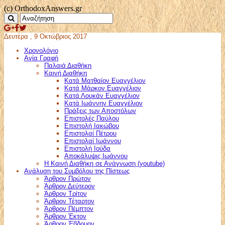
(c) OrthodoxAnswers.gr
Δευτέρα , 9 Οκτώβριος 2017
Χρονολόγιο
Αγία Γραφή
Παλαιά Διαθήκη
Καινή Διαθήκη
Κατά Ματθαίον Ευαγγέλιον
Κατά Μάρκον Ευαγγέλιον
Κατά Λουκάν Ευαγγέλιον
Κατά Ιωάννην Ευαγγέλιον
Πράξεις των Αποστόλων
Επιστολές Παύλου
Επιστολή Ιακώβου
Επιστολαί Πέτρου
Επιστολαί Ιωάννου
Επιστολή Ιούδα
Αποκάλυψις Ιωάννου
Η Καινή Διαθήκη σε Ανάγνωση (youtube)
Ανάλυση του Συμβόλου της Πίστεως
Άρθρον Πρώτον
Άρθρον Δεύτερον
Άρθρον Τρίτον
Άρθρον Τέταρτον
Άρθρον Πέμπτον
Άρθρον Έκτον
Άρθρον Έβδομον