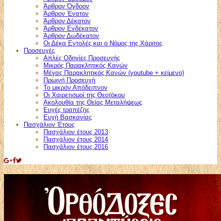
Άρθρον Όγδοον
Άρθρον Ένατον
Άρθρον Δέκατον
Άρθρον Ενδέκατον
Άρθρον Δωδέκατον
Οι Δέκα Εντολές και ο Νόμος της Χάριτος
Προσευχές
Απλές Οδηγίες Προσευχής
Μικρός Παρακλητικός Κανών
Μέγας Παρακλητικός Κανών (youtube + κείμενο)
Πρωινή Προσευχή
Το μικρόν Απόδειπνον
Οι Χαιρετισμοί της Θεοτόκου
Ακολουθία της Θείας Μεταλήψεως
Ευχές τραπέζης
Ευχή Βασκανίας
Πασχάλιον Έτους
Πασχάλιον έτους 2013
Πασχάλιον έτους 2014
Πασχάλιον έτους 2016