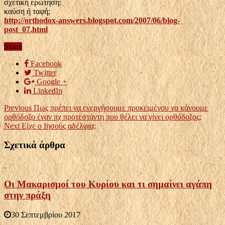
σχετική ερώτηση:
καύση ή ταφή;
http://orthodox-answers.blogspot.com/2007/06/blog-
post_07.html
Share
Facebook
Twitter
Google +
LinkedIn
Previous
Πως πρέπει να ενεργήσουμε προκειμένου να κάνουμε
ορθόδοξο έναν πχ προτεστάντη που θέλει να γίνει ορθόδοξος;
Next
Είχε ο Ιησούς αδέλφια;
Σχετικά άρθρα
Οι Μακαρισμοί του Κυρίου και τι σημαίνει αγάπη
στην πράξη
30 Σεπτεμβρίου 2017