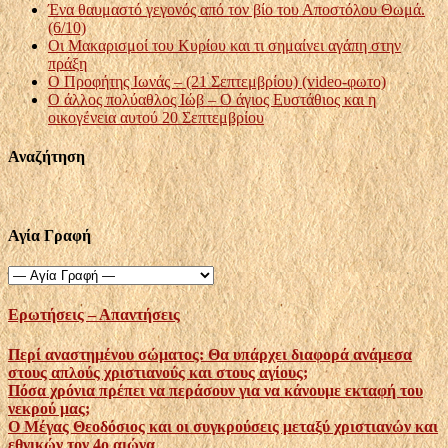
Ένα θαυμαστό γεγονός από τον βίο του Αποστόλου Θωμά.
(6/10)
Οι Μακαρισμοί του Κυρίου και τι σημαίνει αγάπη στην
πράξη
Ο Προφήτης Ιωνάς – (21 Σεπτεμβρίου) (video-φωτο)
Ο άλλος πολύαθλος Ιώβ – Ο άγιος Ευστάθιος και η
οικογένεια αυτού 20 Σεπτεμβρίου
Αναζήτηση
Αγία Γραφή
Ερωτήσεις – Απαντήσεις
Περί αναστημένου σώματος: Θα υπάρχει διαφορά ανάμεσα
στους απλούς χριστιανούς και στους αγίους;
Πόσα χρόνια πρέπει να περάσουν για να κάνουμε εκταφή του
νεκρού μας;
Ο Μέγας Θεοδόσιος και οι συγκρούσεις μεταξύ χριστιανών και
εθνικών τον 4ο αιώνα