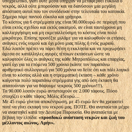
υποχρεωτικό, γιατί ούτε μέσα υπήρχαν να μεταφερθεί εύκολα ο
νεκρός, αλλά ούτε μπορούσαν και να διανύσουν μια μεγάλη
απόσταση αυτοί που τον συνόδευαν στην τελευταία του κατοικία.
Σήμερα πάμε παντού εύκολα και γρήγορα.
Το κόστος για 6 στρέμματα γης είναι 90.000ευρώ σε περιοχή που
είναι εκτός σχεδίου και εκτός οικισμού, αν είναι ταυτόχρονα μη
καλλιεργήσιμη και μη εκμεταλλεύσιμη το κόστος είναι πολύ
μικρότερο. Επίσης προσέξτε μιλάμε για να καλυφθούν οι ετήσιες
ανάγκες ενός νομού και όχι μόνο μιας πόλης ή ενός χωριού.
Εδώ λοιπόν πρέπει να πάρει θέση η εκκλησία και να προχωρήσει
άμεσα σε κατάλληλες αγορές τέτοιων εκτάσεων ώστε να
καλυφτούν όλες οι ανάγκες της κάθε Μητροπόλεως και επαρχίας,
γιατί όχι για τα επόμενα 500 χρόνια (κάντε τον παραπάνω
αριθμητικό συλλογισμό για 500 χρόνια να δείτε ότι και πάλι λογικό
είναι το κόστος αλλά και η στρεμματική έκταση – κάθε χρόνο
καίγονται πολύ παραπάνω στρέμματα γης από όση έκταση θα
απαιτούνταν για να θάψουμε νεκρούς 500 χρόνων!!!).
Τα 90.000 λοιπόν ευρώ αντιστοιχούν σε 2.000 τάφους. Πόσο
στοιχίζει ο κάθε τάφος; Μόλις 45ευρώ…
Με 45 ευρώ γίνεται αποκέντρωση, με 45 ευρώ δεν θα χρειαστεί
ποτέ να γίνει εκταφή του νεκρού μας. ΠΟΤΕ. Θα αναπαύεται μέχρι
να αναστηθεί κατά την Δευτέρα Παρουσία. Θα αναπαύεται με
βέβαιη την ελπίδα:
«προσδοκώ ανάσταση νεκρών και ζωή του
μέλλοντος αιώνος. Αμήν».