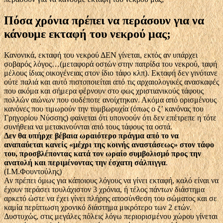
Πόσα χρόνια πρέπει να περάσουν για να
κάνουμε εκταφή του νεκρού μας;
Κανονικά, εκταφή του νεκρού ΔΕΝ γίνεται, εκτός αν υπάρχει
σοβαρός λόγος…(μεταφορά οστών στην πατρίδα του νεκρού, ταφή
μέλους ίδιας οικογένειας στον ίδιο τάφο κλπ). Εκταφή δεν γινότανε
ούτε παλιά και αυτό πιστοποιείται από τις αρχαιολογικές ανασκαφές
που ακόμα και σήμερα φέρνουν στο φως χριστιανικούς τάφους
πολλών αιώνων που ουδέποτε ανοίχτηκαν. Ακόμα από ορισμένους
κανόνες που τιμωρούν την τυμβωρυχία (όπως ο ζ’ κανόνας του
Γρηγορίου Νύσσης) φαίνεται ότι υπονοούν ότι δεν επέτρεπε η τότε
συνήθεια να μετακινούνται από τους τάφους τα οστά.
Δεν θα υπήρχε βέβαια ωραιότερο πράγμα από το να
αναπαύεται κανείς «μέχρι της κοινής αναστάσεως» στον τάφο
του, προσβλέποντας κατά τον ωραίο συμβολισμό προς την
ανατολή και περιμένοντας την έσχατη σάλπιγγα
.
(Ι.Μ.Φουντούλης)
Αν πρέπει όμως για κάποιους λόγους να γίνει εκταφή, καλό είναι να
έχουν περάσει τουλάχιστον 3 χρόνια, ή τέλος πάντων διάστημα
αρκετό ώστε να έχει γίνει πλήρης αποσύνθεση του σώματος και σε
καμία περίπτωση χρονικό διάστημα μικρότερο των 2 ετών.
Δυστυχώς, στις μεγάλες πόλεις λόγω περιορισμένου χώρου γίνεται