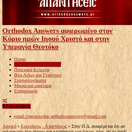
Orthodox Answers αφιερωμένο στον
Κύριο ημών Ιησού Χριστό και στην
Υπεραγία Θεοτόκο
Home
Ερωτήσεις – Απαντήσεις
Πατερικά Κείμενα
Βίοι Αγίων και Γερόντων
Σταχυολογήματα
Μικρά και ωφέλιμα
Επικοινωνία
Ειδοποιήσεις
email επικοινωνίας
orthodoxanswers@gmail.com
Αρχική
»
Ερωτήσεις - Απαντήσεις
»
Στην Π.Δ. αναφέρεται ότι αν
φιλονικούν δυο άντρες και κτυπήσουν μια έγκυο, τότε, αν το παιδί