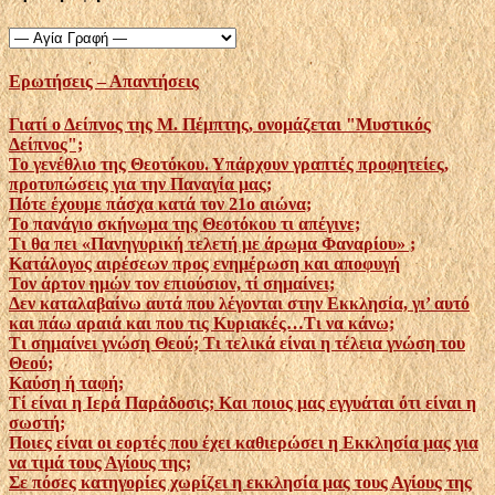
Ερωτήσεις – Απαντήσεις
Γιατί ο Δείπνος της Μ. Πέμπτης, ονομάζεται "Μυστικός
Δείπνος";
Το γενέθλιο της Θεοτόκου. Υπάρχουν γραπτές προφητείες,
προτυπώσεις για την Παναγία μας;
Πότε έχουμε πάσχα κατά τον 21ο αιώνα;
Το πανάγιο σκήνωμα της Θεοτόκου τι απέγινε;
Τι θα πει «Πανηγυρική τελετή με άρωμα Φαναρίου» ;
Κατάλογος αιρέσεων προς ενημέρωση και αποφυγή
Τον άρτον ημών τον επιούσιον, τί σημαίνει;
Δεν καταλαβαίνω αυτά που λέγονται στην Εκκλησία, γι’ αυτό
και πάω αραιά και που τις Κυριακές…Τι να κάνω;
Τι σημαίνει γνώση Θεού; Τι τελικά είναι η τέλεια γνώση του
Θεού;
Καύση ή ταφή;
Tί είναι η Ιερά Παράδοσις; Και ποιος μας εγγυάται ότι είναι η
σωστή;
Ποιες είναι οι εορτές που έχει καθιερώσει η Εκκλησία μας για
να τιμά τους Αγίους της;
Σε πόσες κατηγορίες χωρίζει η εκκλησία μας τους Αγίους της