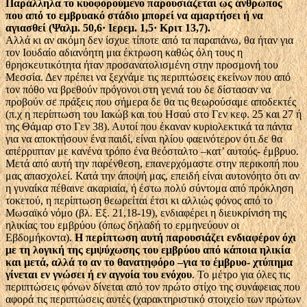
Παράλληλα το κυοφορούμενο παρουσιάζεται ως άνθρωπος
που από το εμβρυακό στάδιο μπορεί να αμαρτήσει ή να
αγιασθεί (Ψαλμ. 50,6· Ιερεμ. 1,5· Κριτ 13,7).
Αλλά κι αν ακόμη δεν ίσχυε τίποτε από τα παραπάνω, θα ήταν για
τον Ιουδαίο αδιανόητη μια έκτρωση καθώς όλη τους η
θρησκευτικότητα ήταν προσανατολισμένη στην προσμονή του
Μεσσία. Δεν πρέπει να ξεχνάμε τις περιπτώσεις εκείνων που από
τον πόθο να βρεθούν πρόγονοι στη γενιά του δε δίστασαν να
προβούν σε πράξεις που σήμερα δε θα τις θεωρούσαμε αποδεκτές
(π.χ η περίπτωση του Ιακώβ και του Ησαύ στο Γεν κεφ. 25 και 27 ή
της Θάμαρ στο Γεν 38). Αυτοί που έκαναν κυριολεκτικά τα πάντα
για να αποκτήσουν ένα παιδί, είναι ηλίου φαεινότερον ότι δε θα
απέρριπταν με κανένα τρόπο ένα θεόσταλτο –κατ’ αυτούς- έμβρυο.
Μετά από αυτή την παρένθεση, επανερχόμαστε στην περικοπή που
μας απασχολεί. Κατά την άποψή μας, επειδή είναι αυτονόητο ότι αν
η γυναίκα πέθαινε ακαριαία, ή έστω πολύ σύντομα από πρόκληση
τοκετού, η περίπτωση θεωρείται έτσι κι αλλιώς φόνος από το
Μωσαϊκό νόμο (βλ. Εξ. 21,18-19), ενδιαφέρει η διευκρίνιση της
ηλικίας του εμβρύου (όπως δηλαδή το ερμηνεύουν οι
Εβδομήκοντα).
Η περίπτωση αυτή παρουσιάζει ενδιαφέρον όχι
με τη λογική της εμψύχωσης του εμβρύου από κάποια ηλικία
και μετά, αλλά το αν το θανατηφόρο –για το έμβρυο- χτύπημα
γίνεται εν γνώσει ή εν αγνοία του ενόχου
. Το μέτρο για όλες τις
περιπτώσεις φόνων δίνεται από τον πρώτο στίχο της συνάφειας που
αφορά τις περιπτώσεις αυτές (χαρακτηριστικό στοιχείο των πρώτων