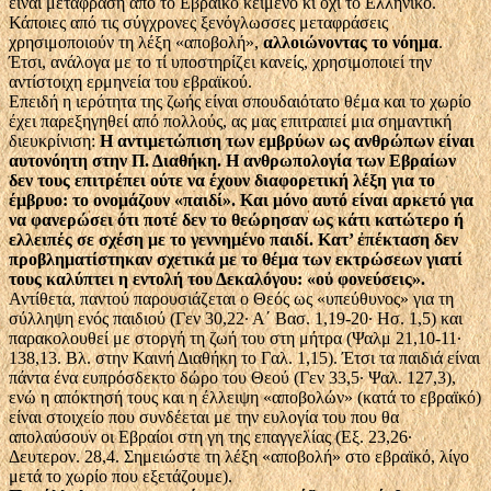
είναι μετάφραση από το Εβραϊκό κείμενο κι όχι το Ελληνικό.
Κάποιες από τις σύγχρονες ξενόγλωσσες μεταφράσεις
χρησιμοποιούν τη λέξη «αποβολή»,
αλλοιώνοντας το νόημα
.
Έτσι, ανάλογα με το τί υποστηρίζει κανείς, χρησιμοποιεί την
αντίστοιχη ερμηνεία του εβραϊκού.
Επειδή η ιερότητα της ζωής είναι σπουδαιότατο θέμα και το χωρίο
έχει παρεξηγηθεί από πολλούς, ας μας επιτραπεί μια σημαντική
διευκρίνιση:
Η αντιμετώπιση των εμβρύων ως ανθρώπων είναι
αυτονόητη στην Π. Διαθήκη. Η ανθρωπολογία των Εβραίων
δεν τους επιτρέπει ούτε να έχουν διαφορετική λέξη για το
έμβρυο: το ονομάζουν «παιδί». Και μόνο αυτό είναι αρκετό για
να φανερώσει ότι ποτέ δεν το θεώρησαν ως κάτι κατώτερο ή
ελλειπές σε σχέση με το γεννημένο παιδί. Κατ’ ἐπέκταση δεν
προβληματίστηκαν σχετικά με το θέμα των εκτρώσεων γιατί
τους καλύπτει η εντολή του Δεκαλόγου: «οὐ φονεύσεις».
Αντίθετα, παντού παρουσιάζεται ο Θεός ως «υπεύθυνος» για τη
σύλληψη ενός παιδιού (Γεν 30,22· Α΄ Βασ. 1,19-20· Ησ. 1,5) και
παρακολουθεί με στοργή τη ζωή του στη μήτρα (Ψαλμ 21,10-11·
138,13. Βλ. στην Καινή Διαθήκη το Γαλ. 1,15). Έτσι τα παιδιά είναι
πάντα ένα ευπρόσδεκτο δώρο του Θεού (Γεν 33,5· Ψαλ. 127,3),
ενώ η απόκτησή τους και η έλλειψη «αποβολών» (κατά το εβραϊκό)
είναι στοιχείο που συνδέεται με την ευλογία του που θα
απολαύσουν οι Εβραίοι στη γη της επαγγελίας (Εξ. 23,26·
Δευτερον. 28,4. Σημειώστε τη λέξη «αποβολή» στο εβραϊκό, λίγο
μετά το χωρίο που εξετάζουμε).