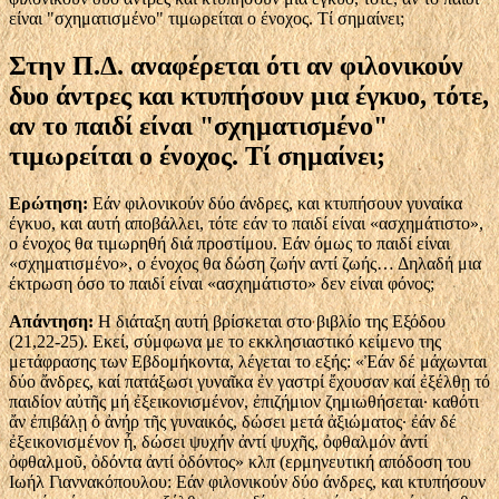
είναι "σχηματισμένο" τιμωρείται ο ένοχος. Τί σημαίνει;
Στην Π.Δ. αναφέρεται ότι αν φιλονικούν
δυο άντρες και κτυπήσουν μια έγκυο, τότε,
αν το παιδί είναι "σχηματισμένο"
τιμωρείται ο ένοχος. Τί σημαίνει;
Ερώτηση:
Εάν φιλονικούν δύο άνδρες, και κτυπήσουν γυναίκα
έγκυο, και αυτή αποβάλλει, τότε εάν το παιδί είναι «ασχημάτιστο»,
ο ένοχος θα τιμωρηθή διά προστίμου. Εάν όμως το παιδί είναι
«σχηματισμένο», ο ένοχος θα δώση ζωήν αντί ζωής… Δηλαδή μια
έκτρωση όσο το παιδί είναι «ασχημάτιστο» δεν είναι φόνος;
Απάντηση:
Η διάταξη αυτή βρίσκεται στο βιβλίο της Εξόδου
(21,22-25). Εκεί, σύμφωνα με το εκκλησιαστικό κείμενο της
μετάφρασης των Εβδομήκοντα, λέγεται το εξής: «Ἐάν δέ μάχωνται
δύο ἄνδρες, καί πατάξωσι γυναῖκα ἐν γαστρί ἔχουσαν καί ἐξέλθῃ τό
παιδίον αὐτῆς μή ἐξεικονισμένον, ἐπιζήμιον ζημιωθήσεται· καθότι
ἄν ἐπιβάλῃ ὁ ἀνήρ τῆς γυναικός, δώσει μετά ἀξιώματος· ἐάν δέ
ἐξεικονισμένον ἦ, δώσει ψυχήν ἀντί ψυχῆς, ὀφθαλμόν ἀντί
ὀφθαλμοῦ, ὀδόντα ἀντί ὀδόντος» κλπ (ερμηνευτική απόδοση του
Ιωήλ Γιαννακόπουλου: Εάν φιλονικούν δύο άνδρες, και κτυπήσουν