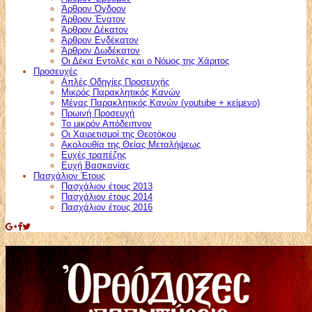
Άρθρον Όγδοον
Άρθρον Ένατον
Άρθρον Δέκατον
Άρθρον Ενδέκατον
Άρθρον Δωδέκατον
Οι Δέκα Εντολές και ο Νόμος της Χάριτος
Προσευχές
Απλές Οδηγίες Προσευχής
Μικρός Παρακλητικός Κανών
Μέγας Παρακλητικός Κανών (youtube + κείμενο)
Πρωινή Προσευχή
Το μικρόν Απόδειπνον
Οι Χαιρετισμοί της Θεοτόκου
Ακολουθία της Θείας Μεταλήψεως
Ευχές τραπέζης
Ευχή Βασκανίας
Πασχάλιον Έτους
Πασχάλιον έτους 2013
Πασχάλιον έτους 2014
Πασχάλιον έτους 2016