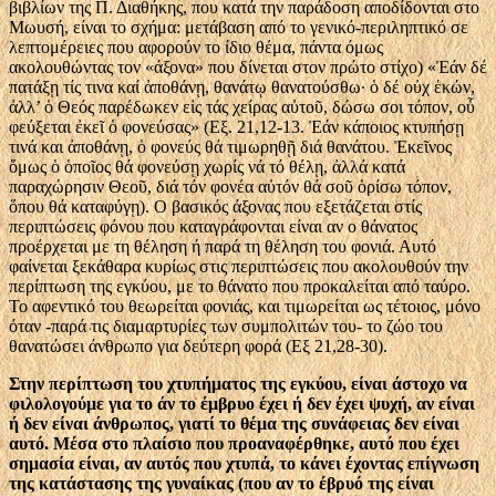
βιβλίων της Π. Διαθήκης, που κατά την παράδοση αποδίδονται στο
Μωυσή, είναι το σχήμα: μετάβαση από το γενικό-περιληπτικό σε
λεπτομέρειες που αφορούν το ίδιο θέμα, πάντα όμως
ακολουθώντας τον «άξονα» που δίνεται στον πρώτο στίχο) «Ἐάν δέ
πατάξῃ τίς τινα καί ἀποθάνῃ, θανάτῳ θανατούσθω· ὁ δέ οὐχ ἑκών,
ἀλλ’ ὁ Θεός παρέδωκεν εἰς τάς χείρας αὐτοῦ, δώσω σοι τόπον, οὗ
φεύξεται ἐκεῖ ὁ φονεύσας» (Εξ. 21,12-13. Ἐάν κάποιος κτυπήσῃ
τινά και ἀποθάνῃ, ὁ φονεύς θά τιμωρηθῇ διά θανάτου. Ἐκεῖνος
ὅμως ὁ ὁποῖος θά φονεύσῃ χωρίς νά τό θέλῃ, ἀλλά κατά
παραχώρησιν Θεοῦ, διά τόν φονέα αὐτόν θά σοῦ ὁρίσω τόπον,
ὅπου θά καταφύγῃ). Ο βασικός άξονας που εξετάζεται στίς
περιπτώσεις φόνου που καταγράφονται είναι αν ο θάνατος
προέρχεται με τη θέληση ή παρά τη θέληση του φονιά. Αυτό
φαίνεται ξεκάθαρα κυρίως στις περιπτώσεις που ακολουθούν την
περίπτωση της εγκύου, με το θάνατο που προκαλείται από ταύρο.
Το αφεντικό του θεωρείται φονιάς, και τιμωρείται ως τέτοιος, μόνο
όταν -παρά τις διαμαρτυρίες των συμπολιτών του- το ζώο του
θανατώσει άνθρωπο για δεύτερη φορά (Εξ 21,28-30).
Στην περίπτωση του χτυπήματος της εγκύου, είναι άστοχο να
φιλολογούμε για το άν το έμβρυο έχει ή δεν έχει ψυχή, αν είναι
ή δεν είναι άνθρωπος, γιατί το θέμα της συνάφειας δεν είναι
αυτό. Μέσα στο πλαίσιο που προαναφέρθηκε, αυτό που έχει
σημασία είναι, αν αυτός που χτυπά, το κάνει έχοντας επίγνωση
της κατάστασης της γυναίκας (που αν το έβρυό της είναι