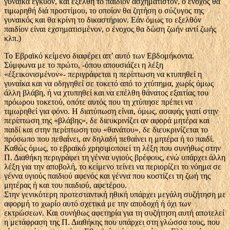
γυναίκα έγκυον, και εξέλθη το παιδίον ασχημάτιστον, ο ένοχος θα
τιμωρηθή διά προστίμου, το οποίον θα ζητήση ο σύζυγος της
γυναικός και θα κρίνη το δικαστήριον. Εάν όμως το εξελθόν
παιδίον είναι εχσηματισμένον, ο ένοχος θα δώση ζωήν αντί ζωής
κλπ.)
Το Εβραϊκό κείμενο διαφέρει απ’ αυτό των Εβδομήκοντα.
Σύμφωνα με το πρώτο, -όπου απουσιάζει η λέξη
«ἐξεικονισμένον»- περιγράφεται η περίπτωση να κτυπηθεί η
γυναίκα και να οδηγηθεί σε τοκετό από το χτύπημα, χωρίς όμως
άλλη βλάβη, ή να χτυπηθεί και να επέλθη θάνατος εξαιτίας του
πρόωρου τοκετού, οπότε αυτός που τη χτύπησε πρέπει να
τιμωρηθεί για φόνο. Η διατύπωση είναι, όμως, ασαφής γιατί στην
περίπτωση της «βλάβης», δε διευκρινίζει αν αφορά μητέρα και
παιδί και στην περίπτωση του «θανάτου», δε διευκρινίζεται το
πρόσωπο που πεθαίνει, αν δηλαδή πεθαίνει η μητέρα ή το παιδί.
Καθώς όμως, το εβραϊκό χρησιμοποιεί τη λέξη που συνήθως στην
Π. Διαθήκη περιγράφει τη γέννα υγιούς βρέφους, ενώ υπάρχει άλλη
λέξη για την αποβολή, το κείμενο τείνει να περιορίζει το νόημα σε
γέννα υγιούς παιδιού αφενός και γέννα που κοστίζει τη ζωή της
μητέρας ή και του παιδιού, αφετέρου.
Στην γενικότερη προτεσταντική ηθική υπάρχει μεγάλη συζήτηση με
αφορμή το χωρίο αυτό σχετικά με την αποδοχή ή όχι των
εκτρώσεων. Και συνήθως αφετηρία για τη συζήτηση αυτή αποτελεί
η μετάφραση της Π. Διαθήκης που υπάρχει στη γλώσσα τους, που