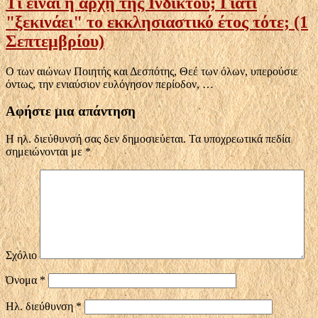
Τι είναι η αρχή της Ινδίκτου; Γιατί
"ξεκινάει" το εκκλησιαστικό έτος τότε; (1
Σεπτεμβρίου)
Ο των αιώνων Ποιητής και Δεσπότης, Θεέ των όλων, υπερούσιε
όντως, την ενιαύσιον ευλόγησον περίοδον, …
Αφήστε μια απάντηση
Η ηλ. διεύθυνσή σας δεν δημοσιεύεται.
Τα υποχρεωτικά πεδία
σημειώνονται με
*
Σχόλιο
Όνομα
*
Ηλ. διεύθυνση
*