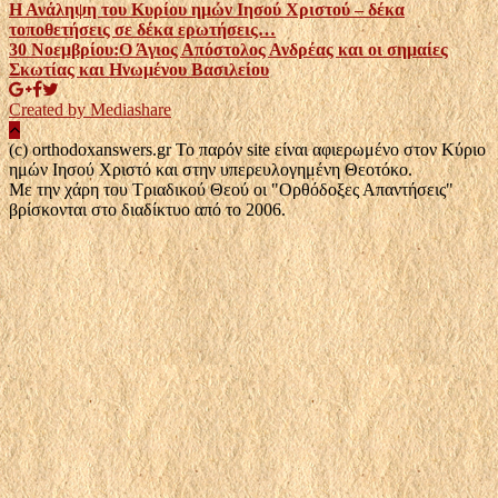
Η Ανάληψη του Κυρίου ημών Ιησού Χριστού – δέκα
τοποθετήσεις σε δέκα ερωτήσεις…
30 Νοεμβρίου:Ο Άγιος Απόστολος Ανδρέας και οι σημαίες
Σκωτίας και Ηνωμένου Βασιλείου
Created by Mediashare
(c) orthodoxanswers.gr Το παρόν site είναι αφιερωμένο στον Κύριο
ημών Ιησού Χριστό και στην υπερευλογημένη Θεοτόκο.
Με την χάρη του Τριαδικού Θεού οι "Ορθόδοξες Απαντήσεις"
βρίσκονται στο διαδίκτυο από το 2006.