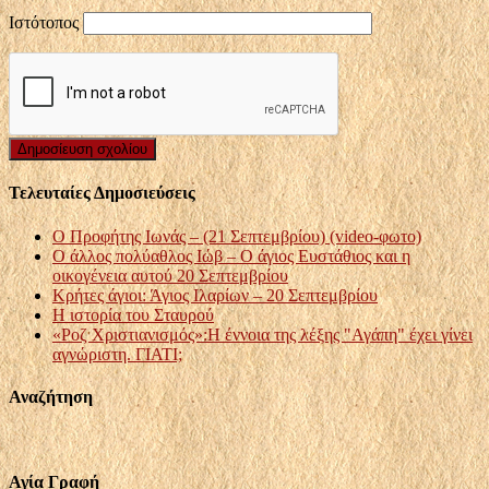
Ιστότοπος
Τελευταίες Δημοσιεύσεις
Ο Προφήτης Ιωνάς – (21 Σεπτεμβρίου) (video-φωτο)
Ο άλλος πολύαθλος Ιώβ – Ο άγιος Ευστάθιος και η
οικογένεια αυτού 20 Σεπτεμβρίου
Κρήτες άγιοι: Άγιος Ιλαρίων – 20 Σεπτεμβρίου
Η ιστορία του Σταυρού
«Ροζ Χριστιανισμός»:Η έννοια της λέξης "Αγάπη" έχει γίνει
αγνώριστη. ΓΙΑΤΙ;
Αναζήτηση
Αγία Γραφή