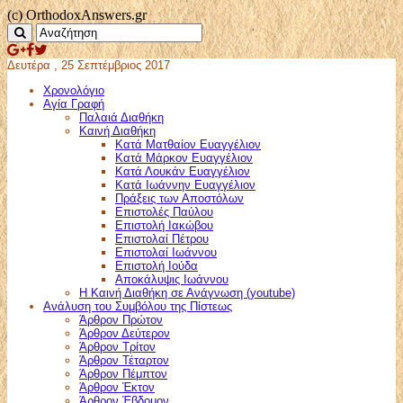
(c) OrthodoxAnswers.gr
Δευτέρα , 25 Σεπτέμβριος 2017
Χρονολόγιο
Αγία Γραφή
Παλαιά Διαθήκη
Καινή Διαθήκη
Κατά Ματθαίον Ευαγγέλιον
Κατά Μάρκον Ευαγγέλιον
Κατά Λουκάν Ευαγγέλιον
Κατά Ιωάννην Ευαγγέλιον
Πράξεις των Αποστόλων
Επιστολές Παύλου
Επιστολή Ιακώβου
Επιστολαί Πέτρου
Επιστολαί Ιωάννου
Επιστολή Ιούδα
Αποκάλυψις Ιωάννου
Η Καινή Διαθήκη σε Ανάγνωση (youtube)
Ανάλυση του Συμβόλου της Πίστεως
Άρθρον Πρώτον
Άρθρον Δεύτερον
Άρθρον Τρίτον
Άρθρον Τέταρτον
Άρθρον Πέμπτον
Άρθρον Έκτον
Άρθρον Έβδομον