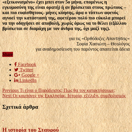
«εξεικονισμένο» έχει μπει στον 5ο μήνα, επομένως η
εγκυμοσύνη της είναι ορατή) ή αν βρίσκεται στους πρώτους –
και πιο ευαίσθητους- μήνες κύησης, άρα ο τύπτων αφενός
αγνοεί την κατάστασή της, αφετέρου πολύ πιο εύκολα μπορεί
να την οδηγήσει σε αποβολή, χωρίς όμως να το θέλει (εξάλλου
βρίσκεται σε διαμάχη με τον άνδρα της, όχι μαζί της).
για τις «
Ορθόδοξες Απαντήσεις
«
Σοφία Χασιώτη – Θεολόγος
για αναδημοσίευση του παρόντος απαιτείται άδεια
Share
Facebook
Twitter
Google +
LinkedIn
Previous
Τι είναι ο Παράδεισος; Πως θα τον κατακτήσουμε;
Next
Οι καμπάνες της Εκκλησίας. Ιστορία, εξέλιξη, συμβολισμός
Σχετικά άρθρα
Η ιστορία του Σταυρού