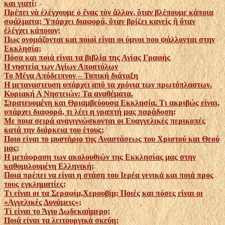
και γιατί;
Πρέπει νὰ ἐλέγχουμε ὁ ἕνας τὸν ἄλλον, ὅταν βλέπουμε κάποια
σφάλματα; Ὑπάρχει διαφορά, ὅταν βρίζει κανεὶς ἢ ὅταν
ἐλέγχει κάποιον;
Πως ονομάζονται και ποιοί είναι οι ύμνοι που ψάλλονται στην
Εκκλησία;
Πόσα και ποιά είναι τα βιβλία της Αγίας Γραφής
Η νηστεία των Αγίων Αποστόλων
Το Μέγα Απόδειπνον – Τυπική διάταξη
Η μεταναστευση υπάρχει από τα χρόνια των πρωτόπλαστων.
Κυριακή Α Νηστειών: Τα αναθέματα.
Στρατευομένη και Θριαμβεύουσα Εκκλησία. Τι ακριβώς είναι,
υπάρχει διαφορά, τι λέει η γραπτή μας παράδοση;
Με ποια σειρά αναγιγνώσκονται οι Ευαγγελικές περικοπές
κατά την διάρκεια του έτους;
Ποιο είναι το μυστήριο της Αναστάσεως του Χριστού και Θεού
μας;
Η μετάφραση των ακολουθιών της Εκκλησίας μας στην
καθομιλουμένη Ελληνική;
Ποια πρέπει να είναι η στάση του Ιερέα γενικά και ποιά προς
τους εγκληματίες;
Τι είναι οι τα Σεραφίμ,Χερουβίμ; Ποιές και πόσες είναι οι
«Αγγελικές Δυνάμεις»;
Τί είναι το Άγιο Δωδεκαήμερο;
Ποιά είναι τα λειτουργικά σκεύη;