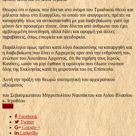
Θεωρώ ότι ο όρκος που δίνεται στο όνομα του Τριαδικού Θεού και
μάλιστα πάνω στο Ευαγγέλιο, το οποίο τον απαγορεύει, πρέπει να
καταργηθή- ίσως να αντικατασταθή με μια διαβεβαίωση- γιατί όχι
μόνον δεν προσφέρει τίποτε, όταν δίνεται από άνθρωπο που έχει
αμβλυμμένη συνείδηση, αλλά δίδει και αφορμή για άλλες
παραβάσεις, όπως επιορκία και ψευδορκία.
Παράλληλα όμως πρέπει κατά λόγο δικαιοσύνης να καταργηθή και
η διαβεβαίωση που δίνει ο Αρχιερεύς πριν από την ενθρόνισή του,
ενώπιον του Ανωτάτου Αρχοντος, ότι θα τηρήση τους Ιερούς
Κανόνες, ωσάν να μην έφθανε η ομολογία που έδωσε ενώπιον
όλης της Εκκλησίας κατά τη χειροτονία του εις Επίσκοπο.
Αυτή την πράξη την θεωρώ υποτιμητική του αρχιερατικού
αξιώματος
του Σεβασμιωτάτου Μητροπολίτου Ναυπάκτου και Αγίου Βλασίου
κ. Ιεροθέου
Share
Facebook
Twitter
Google +
LinkedIn