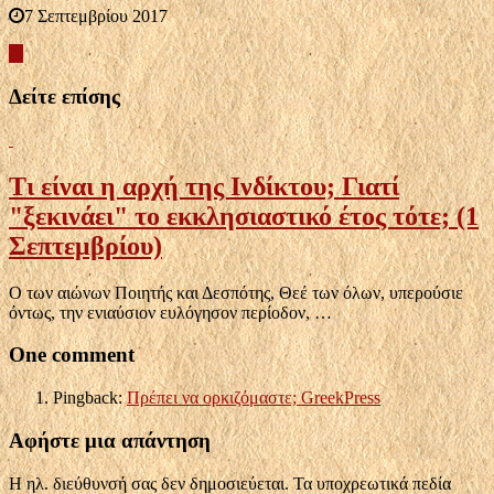
7 Σεπτεμβρίου 2017
Δείτε επίσης
Τι είναι η αρχή της Ινδίκτου; Γιατί
"ξεκινάει" το εκκλησιαστικό έτος τότε; (1
Σεπτεμβρίου)
Ο των αιώνων Ποιητής και Δεσπότης, Θεέ των όλων, υπερούσιε
όντως, την ενιαύσιον ευλόγησον περίοδον, …
One comment
Pingback:
Πρέπει να ορκιζόμαστε; GreekPress
Αφήστε μια απάντηση
Η ηλ. διεύθυνσή σας δεν δημοσιεύεται.
Τα υποχρεωτικά πεδία