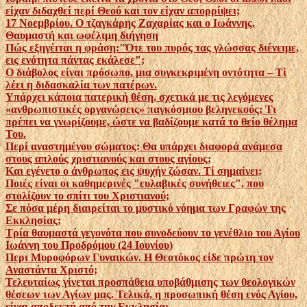
είχαν διδαχθεί περί Θεού και τον είχαν απορρίψει;
17 Νοεμβρίου. Ο τζαγκάρης Ζαχαρίας και ο Ιωάννης.
Θαυμαστή και ωφέλιμη διήγηση
Πώς εξηγέιται η φράση:"Ότε του πυρός τας γλώσσας διένειμε,
εις ενότητα πάντας εκάλεσε";
Ο διάβολος είναι πρόσωπο, μια συγκεκριμένη οντότητα – Τί
λέει η διδασκαλία των πατέρων.
Υπάρχει κάποια πατερική θέση, σχετικά με τις λεγόμενες
«ανθρωπιστικές οργανώσεις» παγκόσμιου βεληνεκούς; Τι
πρέπει να γνωρίζουμε, ώστε να βαδίζουμε κατά το θείο θέλημα
Του.
Περί αναστημένου σώματος: Θα υπάρχει διαφορά ανάμεσα
στους απλούς χριστιανούς και στους αγίους;
Και εγένετο ο άνθρωπος εις ψυχήν ζώσαν. Τί σημαίνει;
Ποιές είναι οι καθημερινές "ευλαβικές συνήθειες", που
στολίζουν το σπίτι του Χριστιανού;
Σε πόσα μέρη διαιρείται το μυστικό νόημα των Γραφών της
Εκκλησίας;
Τρία θαυμαστά γεγονότα που συνοδεύουν το γενέθλιο του Αγίου
Ιωάννη του Προδρόμου (24 Ιουνίου)
Περι Μυροφόρων Γυναικών. Η Θεοτόκος είδε πρώτη τον
Αναστάντα Χριστό;
Τελευταίως γίνεται προσπάθεια υποβάθμισης των θεολογικών
θέσεων των Αγίων μας. Τελικά, η προσωπική θέση ενός Αγίου,
είναι αποδεκτή από την Εκκλησία;