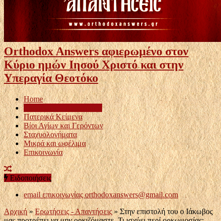
Orthodox Answers αφιερωμένο στον
Κύριο ημών Ιησού Χριστό και στην
Υπεραγία Θεοτόκο
Home
Ερωτήσεις – Απαντήσεις
Πατερικά Κείμενα
Βίοι Αγίων και Γερόντων
Σταχυολογήματα
Μικρά και ωφέλιμα
Επικοινωνία
Ειδοποιήσεις
email επικοινωνίας
orthodoxanswers@gmail.com
Αρχική
»
Ερωτήσεις - Απαντήσεις
»
Στην επιστολή του ο Ιάκωβος
μας προτρέπει να μην ορκιζόμαστε, Τι ισχύει περί ορκωμοσίας;