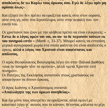
αποδώσεις δε τω Κυρίω τους όρκους σου. Εγώ δε λέγω υμίν μη
ομόσαι όλως
».
Και εξηγεί ότι δεν πρέπει να ορκίζεται κανείς ούτε στον ουρανό,
ούτε στη γη, ούτε στα Ιεροσόλυμα, ούτε στην κεφαλή του- τον
εαυτό του.
Οι χριστιανοί που ζουν με την αλήθεια πρέπει να είναι ειλικρινείς: «
Εστω δε ο λόγος υμών ναι ναι, ου ου· το δε περισσόν τούτων εκ
του πονηρού εστίν
» (Ματθ. ε, 33-37). Μπορεί κανείς να εντοπίση
μερικά αγιογραφικά χωρία στα οποία φαίνεται ότι είναι αποδεκτός ο
όρκος,
αλλά ο λόγος του Χριστού είναι σαφέστατος και
απόλυτος.
Ο ιερός Θεοφύλακτος Βουλγαρίας λέγει ότι στην Παλαιά Διαθήκη
«ουκ ην πονηρόν τότε το ομνύειν», αλλά «μετά Χριστόν εστί
πονηρόν».
Οι Πατέρες της Εκκλησίας συνιστούν στους χριστιανούς να
αποφεύγουν να δίνουν όρκους.
Ο άγιος Ιωάννης ο Χρυσόστομος συνιστά:
«Απαλλάγητε της των όρκων συνηθείας».
Και όχι μόνο τους αποτρέπει να ορκίζονται, αλλά ομιλεί με
καυστικό λόγο γι΄ αυτούς που το κάνουν, θέτοντας μάλιστα το χέρι