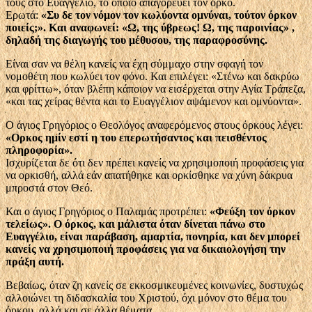
τους στο Ευαγγέλιο, το οποίο απαγορεύει τον όρκο.
Ερωτά:
«Συ δε τον νόμον τον κωλύοντα ομνύναι, τούτον όρκον
ποιείς;». Και αναφωνεί: «Ω, της ύβρεως! Ω, της παροινίας» ,
δηλαδή της διαγωγής του μέθυσου, της παραφροσύνης.
Είναι σαν να θέλη κανείς να έχη σύμμαχο στην σφαγή τον
νομοθέτη που κωλύει τον φόνο. Και επιλέγει: «Στένω και δακρύω
και φρίττω», όταν βλέπη κάποιον να εισέρχεται στην Αγία Τράπεζα,
«και τας χείρας θέντα και το Ευαγγέλιον αψάμενον και ομνύοντα».
Ο άγιος Γρηγόριος ο Θεολόγος αναφερόμενος στους όρκους λέγει:
«Ορκος ημίν εστί η του επερωτήσαντος και πεισθέντος
πληροφορία».
Ισχυρίζεται δε ότι δεν πρέπει κανείς να χρησιμοποιή προφάσεις για
να ορκισθή, αλλά εάν απατήθηκε και ορκίσθηκε να χύνη δάκρυα
μπροστά στον Θεό.
Και ο άγιος Γρηγόριος ο Παλαμάς προτρέπει:
«Φεύξη τον όρκον
τελείως». Ο όρκος, και μάλιστα όταν δίνεται πάνω στο
Ευαγγέλιο, είναι παράβαση, αμαρτία, πονηρία, και δεν μπορεί
κανείς να χρησιμοποιή προφάσεις για να δικαιολογήση την
πράξη αυτή.
Βεβαίως, όταν ζη κανείς σε εκκοσμικευμένες κοινωνίες, δυστυχώς
αλλοιώνει τη διδασκαλία του Χριστού, όχι μόνον στο θέμα του
όρκου, αλλά και σε άλλα θέματα.