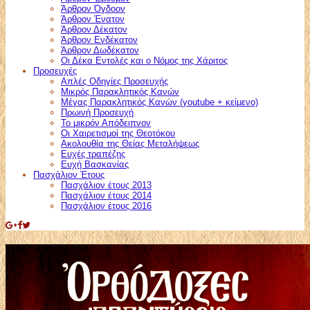
Άρθρον Όγδοον
Άρθρον Ένατον
Άρθρον Δέκατον
Άρθρον Ενδέκατον
Άρθρον Δωδέκατον
Οι Δέκα Εντολές και ο Νόμος της Χάριτος
Προσευχές
Απλές Οδηγίες Προσευχής
Μικρός Παρακλητικός Κανών
Μέγας Παρακλητικός Κανών (youtube + κείμενο)
Πρωινή Προσευχή
Το μικρόν Απόδειπνον
Οι Χαιρετισμοί της Θεοτόκου
Ακολουθία της Θείας Μεταλήψεως
Ευχές τραπέζης
Ευχή Βασκανίας
Πασχάλιον Έτους
Πασχάλιον έτους 2013
Πασχάλιον έτους 2014
Πασχάλιον έτους 2016