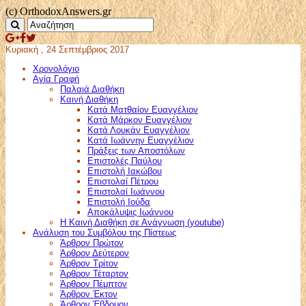
(c) OrthodoxAnswers.gr
Κυριακή , 24 Σεπτέμβριος 2017
Χρονολόγιο
Αγία Γραφή
Παλαιά Διαθήκη
Καινή Διαθήκη
Κατά Ματθαίον Ευαγγέλιον
Κατά Μάρκον Ευαγγέλιον
Κατά Λουκάν Ευαγγέλιον
Κατά Ιωάννην Ευαγγέλιον
Πράξεις των Αποστόλων
Επιστολές Παύλου
Επιστολή Ιακώβου
Επιστολαί Πέτρου
Επιστολαί Ιωάννου
Επιστολή Ιούδα
Αποκάλυψις Ιωάννου
Η Καινή Διαθήκη σε Ανάγνωση (youtube)
Ανάλυση του Συμβόλου της Πίστεως
Άρθρον Πρώτον
Άρθρον Δεύτερον
Άρθρον Τρίτον
Άρθρον Τέταρτον
Άρθρον Πέμπτον
Άρθρον Έκτον
Άρθρον Έβδομον