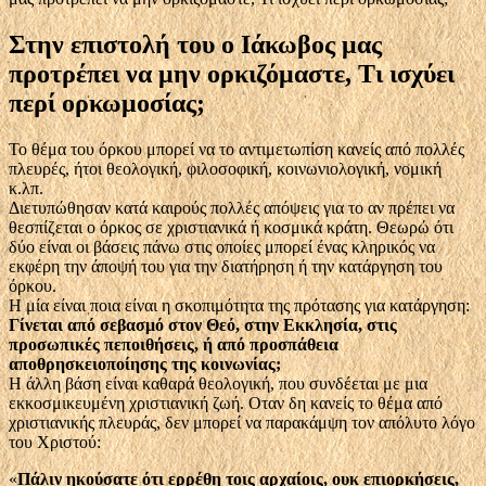
Στην επιστολή του ο Ιάκωβος μας
προτρέπει να μην ορκιζόμαστε, Τι ισχύει
περί ορκωμοσίας;
Το θέμα του όρκου μπορεί να το αντιμετωπίση κανείς από πολλές
πλευρές, ήτοι θεολογική, φιλοσοφική, κοινωνιολογική, νομική
κ.λπ.
Διετυπώθησαν κατά καιρούς πολλές απόψεις για το αν πρέπει να
θεσπίζεται ο όρκος σε χριστιανικά ή κοσμικά κράτη. Θεωρώ ότι
δύο είναι οι βάσεις πάνω στις οποίες μπορεί ένας κληρικός να
εκφέρη την άποψή του για την διατήρηση ή την κατάργηση του
όρκου.
Η μία είναι ποια είναι η σκοπιμότητα της πρότασης για κατάργηση:
Γίνεται από σεβασμό στον Θεό, στην Εκκλησία, στις
προσωπικές πεποιθήσεις, ή από προσπάθεια
αποθρησκειοποίησης της κοινωνίας;
Η άλλη βάση είναι καθαρά θεολογική, που συνδέεται με μια
εκκοσμικευμένη χριστιανική ζωή. Οταν δη κανείς το θέμα από
χριστιανικής πλευράς, δεν μπορεί να παρακάμψη τον απόλυτο λόγο
του Χριστού:
«
Πάλιν ηκούσατε ότι ερρέθη τοις αρχαίοις, ουκ επιορκήσεις,