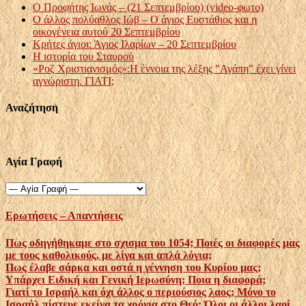
Ο Προφήτης Ιωνάς – (21 Σεπτεμβρίου) (video-φωτο)
Ο άλλος πολύαθλος Ιώβ – Ο άγιος Ευστάθιος και η
οικογένεια αυτού 20 Σεπτεμβρίου
Κρήτες άγιοι: Άγιος Ιλαρίων – 20 Σεπτεμβρίου
Η ιστορία του Σταυρού
«Ροζ Χριστιανισμός»:Η έννοια της λέξης "Αγάπη" έχει γίνει
αγνώριστη. ΓΙΑΤΙ;
Αναζήτηση
Αγία Γραφή
Ερωτήσεις – Απαντήσεις
Πως οδηγήθηκαμε στο σχισμα του 1054; Ποιές οι διαφορές μας
με τους καθολικούς, με λίγα και απλά λόγια;
Πως έλαβε σάρκα και οστά η γέννηση του Κυρίου μας;
Υπάρχει Ειδική και Γενική Ιερωσύνη; Ποια η διαφορά;
Γιατί το Ισραήλ και όχι άλλος ο περιούσιος λαος; Μόνο το
Ισραήλ πίστευε εκείνα τα χρόνια στο Θεό; Όλοι οι άλλοι λαοί