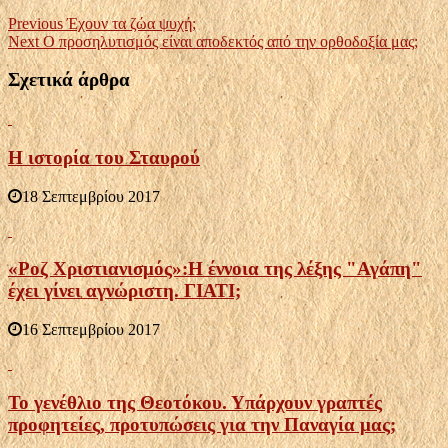
Previous
Έχουν τα ζώα ψυχή;
Next
Ο προσηλυτισμός είναι αποδεκτός από την ορθοδοξία μας;
Σχετικά άρθρα
Η ιστορία του Σταυρού
18 Σεπτεμβρίου 2017
«Ροζ Χριστιανισμός»:Η έννοια της λέξης "Αγάπη"
έχει γίνει αγνώριστη. ΓΙΑΤΙ;
16 Σεπτεμβρίου 2017
Το γενέθλιο της Θεοτόκου. Υπάρχουν γραπτές
προφητείες, προτυπώσεις για την Παναγία μας;