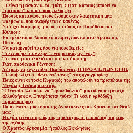
Τι είναι η βασκανία, το "μάτι"; Γιατί κάποιος μπορεί να
"ματιάσει" και κάποιος άλλος όχι;
Πόσους και ποιούς ήχους έχουμε στην λατρευτική μας
ψαλμωδία, που αναφέρεται ο καθένας;
Υπάρχει διάφορος τρόπος και τόπος σε Παράδεισο και
Κόλαση;
Επιτρέπεται οι Λαϊκοί να αναμειγνύονται στα θέματα της
Πίστεως;
Να καταργηθεί το ράσο για τους Ιερείς;
Τι εννοούμε όταν λέμε "πνευματικός αγώνας";
Τι είναι η καταλαλιά και τι η κατάκριση;
Γιατί παρθενική Γέννηση;
Δι’ ημάς γαρ εγεννήθη, Παιδίον νέον, Ο ΠΡΟ ΑΙΩΝΩΝ ΘΕΟΣ
Τί συμβολίζει ο "Φωτοστέφανος" στις αγιογραφίες;
Ποιές είναι οι τρείς Κυριακές που αποτελούν τα προπύλαια της
Μεγάλης Τεσσαρακοστής;
Τελευταία βλέπουμε να "προωθούνται" μικτοί γάμοι μεταξύ
αλλοθρήσκων. Επιτρέπεται τούτο; Τι λέει η ορθόδοξη
παράδοση μας;
Ποιο είναι το μυστήριο της Αναστάσεως του Χριστού και Θεού
μας;
Η αγάπη είναι καρπός της προσευχής, ή η προσευχή καρπός
της αγάπης;
Ο Χριστός ίδρυσε μία, ή πολλές Εκκλησίες;