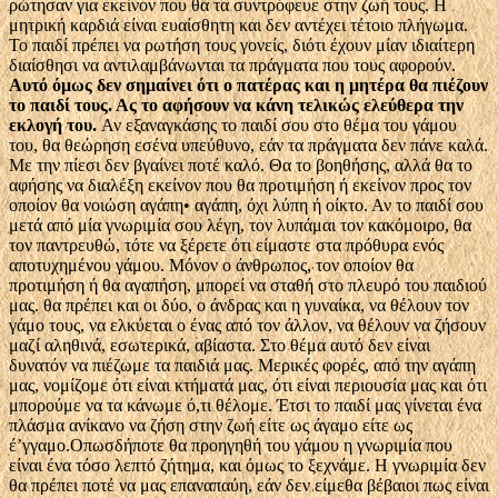
ρώτησαν για εκείνον που θα τα συντρόφευε στην ζωή τους. Η
μητρική καρδιά είναι ευαίσθητη και δεν αντέχει τέτοιο πλήγωμα.
Το παιδί πρέπει να ρωτήση τους γονείς, διότι έχουν μίαν ιδιαίτερη
διαίσθησι να αντιλαμβάνωνται τα πράγματα που τους αφορούν.
Αυτό όμως δεν σημαίνει ότι ο πατέρας και η μητέρα θα πιέζουν
το παιδί τους. Ας το αφήσουν να κάνη τελικώς ελεύθερα την
εκλογή του.
Αν εξαναγκάσης το παιδί σου στο θέμα του γάμου
του, θα θεώρηση εσένα υπεύθυνο, εάν τα πράγματα δεν πάνε καλά.
Με την πίεσι δεν βγαίνει ποτέ καλό. Θα το βοηθήσης, αλλά θα το
αφήσης να διαλέξη εκείνον που θα προτιμήση ή εκείνον προς τον
οποίον θα νοιώση αγάπη• αγάπη, όχι λύπη ή οίκτο. Αν το παιδί σου
μετά από μία γνωριμία σου λέγη, τον λυπάμαι τον κακόμοιρο, θα
τον παντρευθώ, τότε να ξέρετε ότι είμαστε στα πρόθυρα ενός
αποτυχημένου γάμου. Μόνον ο άνθρωπος, τον οποίον θα
προτιμήση ή θα αγαπήση, μπορεί να σταθή στο πλευρό του παιδιού
μας. θα πρέπει και οι δύο, ο άνδρας και η γυναίκα, να θέλουν τον
γάμο τους, να ελκύεται ο ένας από τον άλλον, να θέλουν να ζήσουν
μαζί αληθινά, εσωτερικά, αβίαστα. Στο θέμα αυτό δεν είναι
δυνατόν να πιέζωμε τα παιδιά μας. Μερικές φορές, από την αγάπη
μας, νομίζομε ότι είναι κτήματά μας, ότι είναι περιουσία μας και ότι
μπορούμε να τα κάνωμε ό,τι θέλομε. Έτσι το παιδί μας γίνεται ένα
πλάσμα ανίκανο να ζήση στην ζωή είτε ως άγαμο είτε ως
έ’γγαμο.Οπωσδήποτε θα προηγηθή του γάμου η γνωριμία που
είναι ένα τόσο λεπτό ζήτημα, και όμως το ξεχνάμε. Η γνωριμία δεν
θα πρέπει ποτέ να μας επαναπαύη, εάν δεν είμεθα βέβαιοι πως είναι