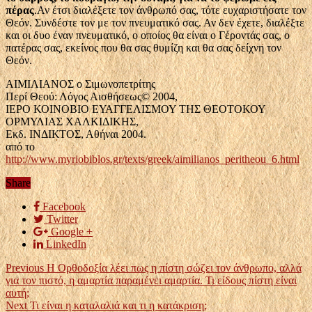
πέρας
.Αν έτσι διαλέξετε τον άνθρωπό σας, τότε ευχαριστήσατε τον
Θεόν. Συνδέστε τον με τον πνευματικό σας. Αν δεν έχετε, διαλέξτε
και οι δυο έναν πνευματικό, ο οποίος θα είναι ο Γέροντάς σας, ο
πατέρας σας, εκείνος που θα σας θυμίζη και θα σας δείχνη τον
Θεόν.
ΑΙΜΙΛΙΑΝΟΣ ο Σιμωνοπετρίτης
Περί Θεού: Λόγος Αισθήσεως© 2004,
ΙΕΡΟ ΚΟΙΝΟΒΙΟ ΕΥΑΓΓΕΛΙΣΜΟΥ ΤΗΣ ΘΕΟΤΟΚΟΥ
ΟΡΜΥΛΙΑΣ ΧΑΛΚΙΔΙΚΗΣ,
Εκδ. ΙΝΔΙΚΤΟΣ, Αθήναι 2004.
από το
http://www.myriobiblos.gr/texts/greek/aimilianos_peritheou_6.html
Share
Facebook
Twitter
Google +
LinkedIn
Previous
Η Ορθοδοξία λέει πως η πίστη σώζει τον άνθρωπο, αλλά
για τον πιστό, η αμαρτία παραμένει αμαρτία. Τι είδους πίστη είναι
αυτή;
Next
Τι είναι η καταλαλιά και τι η κατάκριση;