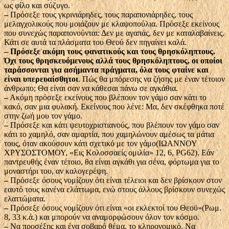
ως φίλο και σύζυγο.
–
Πρόσεξε τους γκρινιάρηδες, τους παραπονιάρηδες, τους
μελαγχολικούς που μοιάζουν με κλαψοπούλια. Πρόσεξε εκείνους
που συνεχώς παραπονούνται: Δεν με αγαπάς, δεν με καταλαβαίνεις.
Κάτι σε αυτά τα πλάσματα του Θεού δεν πηγαίνει καλά.
–
Πρόσεξε ακόμη τους φανατικούς και τους θρησκόληπτους.
Όχι τους θρησκευόμενους αλλά τους θρησκόληπτους, οι οποίοι
ταράσσονται για ασήμαντα πράγματα, όλα τους φταίνε και
είναι υπερευαίσθητοι
. Πώς θα μπόρεσης να ζήσης με έναν τέτοιον
άνθρωπο; Θα είναι σαν να κάθεσαι πάνω σε αγκάθια.
–
Ακόμη πρόσεξε εκείνους που βλέπουν τον γάμο σαν κάτι το
κακό, σαν μια φυλακή. Εκείνους που λένε: Μα, δεν σκέφθηκα ποτέ
στην ζωή μου τον γάμο.
–
Πρόσεξε και κάτι ψευτοχριστιανούς, που βλέπουν τον γάμο σαν
κάτι το χαμηλό, σαν αμαρτία, που χαμηλώνουν αμέσως τα μάτια
τους, όταν ακούσουν κάτι σχετικό με τον γάμο(ΙΩΑΝΝΟΥ
ΧΡΥΣΟΣΤΟΜΟΥ, «Εις Κολοσσαείς ομιλία» 12, 6, PG62). Εάν
παντρευθής έναν τέτοιο, θα είναι αγκάθι για σένα, φόρτωμα για το
μοναστήρι του, αν καλογερέψη.
–
Πρόσεξε όσους νομίζουν ότι είναι τέλειοι και δεν βρίσκουν στον
εαυτό τους κανένα ελάττωμα, ενώ στους άλλους βρίσκουν συνεχώς
ελαττώματα.
–
Πρόσεξε όσους νομίζουν ότι είναι «οι εκλεκτοί του Θεοϋ»(Ρωμ.
8, 33 κ.ά.) και μπορούν να αναμορφώσουν όλον τον κόσμο.
–
Να προσέξης και ένα σοβαρό θέμα, το κληρονομικό. Να