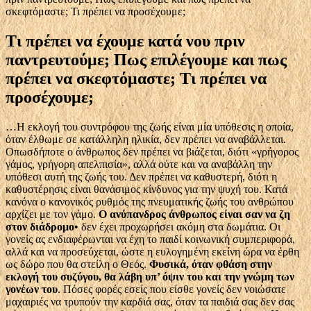
σκεφτόμαστε; Τι πρέπει να προσέχουμε;
Τι πρέπει να έχουμε κατά νου πριν
παντρευτούμε; Πως επιλέγουμε και πως
πρέπει να σκεφτόμαστε; Τι πρέπει να
προσέχουμε;
…Η εκλογή του συντρόφου της ζωής είναι μία υπόθεσις η οποία,
όταν έλθωμε σε κατάλληλη ηλικία, δεν πρέπει να αναβάλλεται.
Οπωσδήποτε ο άνθρωπος δεν πρέπει να βιάζεται, διότι «γρήγορος
γάμος, γρήγορη απελπισία», αλλά ούτε και να αναβάλλη την
υπόθεσι αυτή της ζωής του. Δεν πρέπει να καθυστερή, διότι η
καθυστέρησις είναι θανάσιμος κίνδυνος για την ψυχή του. Κατά
κανόνα ο κανονικός ρυθμός της πνευματικής ζωής του ανθρώπου
αρχίζει με τον γάμο.
Ο ανύπανδρος άνθρωπος είναι σαν να ζη
στον διάδρομο
• δεν έχει προχωρήσει ακόμη στα δωμάτια. Οι
γονείς ας ενδιαφέρωνται να έχη το παιδί κοινωνική συμπεριφορά,
αλλά και να προσεύχεται, ώστε η ευλογημένη εκείνη ώρα να έρθη
ως δώρο που θα στείλη ο Θεός.
Φυσικά, όταν φθάση στην
εκλογή του συζύγου, θα λάβη υπ’ όψιν του και την γνώμη των
γονέων του
. Πόσες φορές εσείς που είσθε γονείς δεν νοιώσατε
μαχαιριές να τρυπούν την καρδιά σας, όταν τα παιδιά σας δεν σας