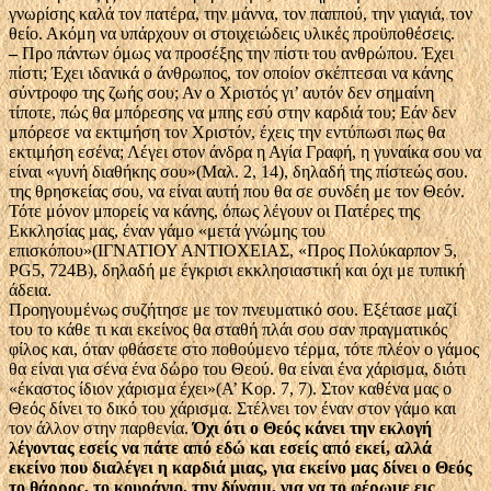
γνωρίσης καλά τον πατέρα, την μάννα, τον παππού, την γιαγιά, τον
θείο. Ακόμη να υπάρχουν οι στοιχειώδεις υλικές προϋποθέσεις.
–
Προ πάντων όμως να προσέξης την πίστι του ανθρώπου. Έχει
πίστι; Έχει ιδανικά ο άνθρωπος, τον οποίον σκέπτεσαι να κάνης
σύντροφο της ζωής σου; Αν ο Χριστός γι’ αυτόν δεν σημαίνη
τίποτε, πώς θα μπόρεσης να μπης εσύ στην καρδιά του; Εάν δεν
μπόρεσε να εκτιμήση τον Χριστόν, έχεις την εντύπωσι πως θα
εκτιμήση εσένα; Λέγει στον άνδρα η Αγία Γραφή, η γυναίκα σου να
είναι «γυνή διαθήκης σου»(Μαλ. 2, 14), δηλαδή της πίστεώς σου.
της θρησκείας σου, να είναι αυτή που θα σε συνδέη με τον Θεόν.
Τότε μόνον μπορείς να κάνης, όπως λέγουν οι Πατέρες της
Εκκλησίας μας, έναν γάμο «μετά γνώμης του
επισκόπου»(ΙΓΝΑΤΙΟΥ ΑΝΤΙΟΧΕΙΑΣ, «Προς Πολύκαρπον 5,
PG5, 724Β), δηλαδή με έγκρισι εκκλησιαστική και όχι με τυπική
άδεια.
Προηγουμένως συζήτησε με τον πνευματικό σου. Εξέτασε μαζί
του το κάθε τι και εκείνος θα σταθή πλάι σου σαν πραγματικός
φίλος και, όταν φθάσετε στο ποθούμενο τέρμα, τότε πλέον ο γάμος
θα είναι για σένα ένα δώρο του Θεού. θα είναι ένα χάρισμα, διότι
«έκαστος ίδιον χάρισμα έχει»(Α’ Κορ. 7, 7). Στον καθένα μας ο
Θεός δίνει το δικό του χάρισμα. Στέλνει τον έναν στον γάμο και
τον άλλον στην παρθενία.
Όχι ότι ο Θεός κάνει την εκλογή
λέγοντας εσείς να πάτε από εδώ και εσείς από εκεί, αλλά
εκείνο που διαλέγει η καρδιά μιας, για εκείνο μας δίνει ο Θεός
το θάρρος, το κουράγιο, την δύναμι, για να το φέρωμε εις