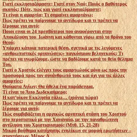
Γιατί εκκλησιαζόμαστε; Γιατί στον Ναό; Ποιός ο βαθύτερος
σκοπός; Πότε, πως και γιατί εκκλησιαζόμαστε;
Τι είναι η αμαρτία; Τι σημαίνει αμαρτάνω;
Πως πρέπει να παίρνουμε το αντίδωρο και τι πρέπει να
ξέρουμε για αυτό;
Ποιοι ειναι οι 24 πρεσβύτεροι που αναφέρονται στην
Αποκάλυψη του Ιωάννη και κάθονται γύρω από το θρόνο του
Θεού;
Υπάρχει κάποια πατερική θέση, σχετικά με τις λεγόμενες
«ανθρωπιστικές οργανώσεις» παγκόσμιου βεληνεκούς; Τι
πρέπει να γνωρίζουμε, ώστε να βαδίζουμε κατά το θείο θέλημα
Του.
Γιατί ο Χριστός ελέγχει τους αμαρτωλούς μόνο ως προς την
προσφορά προς τον συνάνθρωπό τους και όχι για τις άλλες
αμαρτίες;
Θαύματα Αγίων; Θα ήθελα ένα παράδειγμα.
Τί είναι το Άγιο Δωδεκαήμερο;
Η κατ’οίκον Εκκλησία εάλω… (χρόνια τώρα)
Πως πρέπει να παίρνουμε το αντίδωρο και τι πρέπει να
ξέρουμε για αυτό;
Πώς συμβιβάζεται η αρχικώς αρνητική στάση του Χριστού
στο περιστατικό με την Χαναναία, με την παναθρώπινη
αντίληψη του Χριστιανισμού; (Μτθ. 15, 21-28)
Μικρό βοήθημα κατήχησης ενηλίκων σε μορφή ερωτήσεων –
απαντήσεων. Μέρος Α