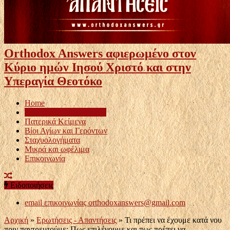
Orthodox Answers αφιερωμένο στον
Κύριο ημών Ιησού Χριστό και στην
Υπεραγία Θεοτόκο
Home
Ερωτήσεις – Απαντήσεις
Πατερικά Κείμενα
Βίοι Αγίων και Γερόντων
Σταχυολογήματα
Μικρά και ωφέλιμα
Επικοινωνία
Ειδοποιήσεις
email επικοινωνίας
orthodoxanswers@gmail.com
Αρχική
»
Ερωτήσεις - Απαντήσεις
»
Τι πρέπει να έχουμε κατά νου
πριν παντρευτούμε; Πως επιλέγουμε και πως πρέπει να