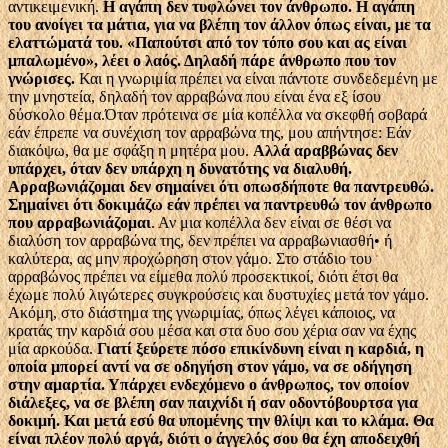
αντικειμενική.
Η αγάπη δεν τυφλώνει τον άνθρωπο. Η αγάπη
του ανοίγει τα μάτια, για να βλέπη τον άλλον όπως είναι, με τα
ελαττώματά του. «Παπούτσι από τον τόπο σου και ας είναι
μπαλωμένο», λέει ο λαός. Δηλαδή πάρε άνθρωπο που τον
γνώρισες.
Και η γνωριμία πρέπει να είναι πάντοτε συνδεδεμένη με
την μνηστεία, δηλαδή τον αρραβώνα που είναι ένα εξ ίσου
δύσκολο θέμα.Όταν πρότεινα σε μία κοπέλλα να σκεφθή σοβαρά
εάν έπρεπε να συνέχιση τον αρραβώνα της, μου απήντησε: Εάν
διακόψω, θα με σφάξη η μητέρα μου.
Αλλά αραββώνας δεν
υπάρχει, όταν δεν υπάρχη η δυνατότης να διαλυθή.
Αρραβωνιάζομαι δεν σημαίνει ότι οπωσδήποτε θα παντρευθώ.
Σημαίνει ότι δοκιμάζω εάν πρέπει να παντρευθώ τον άνθρωπο
που αρραβωνιάζομαι
. Αν μια κοπέλλα δεν είναι σε θέσι να
διαλύση τον αρραβώνα της, δεν πρέπει να αρραβωνιασθή• ή
καλύτερα, ας μην προχώρηση στον γάμο. Στο στάδιο του
αρραβώνος πρέπει να είμεθα πολύ προσεκτικοί, διότι έτσι θα
έχωμε πολύ λιγώτερες συγκρούσεις και δυστυχίες μετά τον γάμο.
Ακόμη, στο διάστημα της γνωριμίας, όπως λέγει κάποιος, να
κρατάς την καρδιά σου μέσα και στα δυο σου χέρια σαν να έχης
μία αρκούδα.
Γιατί ξεύρετε πόσο επικίνδυνη είναι η καρδιά, η
οποία μπορεί αντί να σε οδηγήση στον γάμο, να σε οδήγηση
στην αμαρτία. Υπάρχει ενδεχόμενο ο άνθρωπος, τον οποίον
διάλεξες, να σε βλέπη σαν παιχνίδι ή σαν οδοντόβουρτσα για
δοκιμή. Και μετά εσύ θα υπομένης την θλίψι και το κλάμα. Θα
είναι πλέον πολύ αργά, διότι ο άγγελός σου θα έχη αποδειχθή