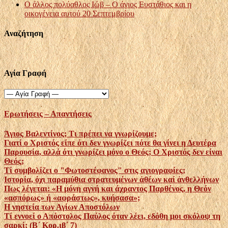
Ο άλλος πολύαθλος Ιώβ – Ο άγιος Ευστάθιος και η
οικογένεια αυτού 20 Σεπτεμβρίου
Αναζήτηση
Αγία Γραφή
Ερωτήσεις – Απαντήσεις
Άγιος Βαλεντίνος; Τι πρέπει να γνωρίζουμε;
Γιατί ο Χριστός είπε ότι δεν γνωρίζει πότε θα γίνει η Δευτέρα
Παρουσία, αλλά ότι γνωρίζει μόνο ο Θεός; Ο Χριστός δεν είναι
Θεός;
Τί συμβολίζει ο "Φωτοστέφανος" στις αγιογραφίες;
Ιστορία, όχι παραμύθια στρατευμένων ἀθέων καί ἀνθελλήνων
Πως λέγεται: «Η μόνη αγνή και άχραντος Παρθένος, η Θεόν
«ασπόρως» ή «αφράστως», κυήσασα»;
Η νηστεία των Αγίων Αποστόλων
Τί εννοεί ο Απόστολος Παύλος όταν λέει, εδόθη μοι σκόλοψ τη
σαρκί; (Β΄ Κορ.ιβ΄ 7)