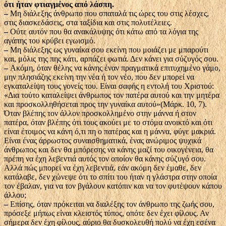
ότι ήταν φτιαγμένος από λάσπη.
–
Μη διάλεξης άνθρωπο που σπαταλά τις ώρες του στις λέσχες,
στις διασκεδάσεις, στα ταξίδια και στις πολυτέλειες.
–
Ούτε αυτόν που θα ανακάλυψης ότι κάτω από τα λόγια της
αγάπης του κρύβει εγωισμό.
–
Μη διάλεξης ως γυναίκα σου εκείνη που μοιάζει με μπαρούτι
και, μόλις της πης κάτι, αρπάζει φωτιά. Δεν κάνει για σύζυγός σου.
–
Ακόμη, όταν θέλης να κάνης έναν πραγματικά επιτυχημένο γάμο,
μην πλησιάζης εκείνη την νέα ή τον νέο, που δεν μπορεί να
εγκαταλείψη τους γονείς του. Είναι σαφής η εντολή του Χριστού:
«Δια τούτο καταλείψει άνθρωπος τον πατέρα αυτού και την μητέρα
και προσκολληθήσεται προς την γυναίκα αυτού»
(Μάρκ. 10, 7).
Όταν βλέπης τον άλλον προσκολλημένο στην μάννα ή στον
πατέρα, όταν βλέπης ότι τους ακούει με το στόμα ανοικτό και ότι
είναι έτοιμος να κάνη ό,τι πη ο πατέρας και η μάννα, φύγε μακριά.
Είναι ένας άρρωστος συναισθηματικά, ένας ανώριμος ψυχικά
άνθρωπος και δεν θα μπόρεσης να κάνης μαζί του οικογένεια, θα
πρέπη να έχη λεβεντιά αυτός τον οποίον θα κάνης σύζυγό σου.
Αλλά πώς μπορεί να έχη λεβεντιά, εάν ακόμη δεν έμαθε, δεν
κατάλαβε, δεν χώνεψε ότι το σπίτι του ήταν η γλάστρα στην οποία
τον έβαλαν, για να τον βγάλουν κατόπιν και να τον φυτέψουν κάπου
άλλου;
–
Επίσης, όταν πρόκειται να διαλέξης τον άνθρωπο της ζωής σου,
πρόσεξε μήπως είναι κλειστός τύπος, οπότε δεν έχει φίλους. Αν
σήμερα δεν έχη φίλους, αύριο θα δυσκολευθή πολύ να έχη εσένα