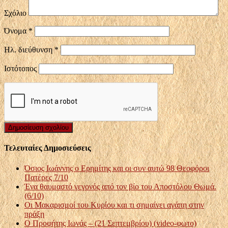
Σχόλιο
Όνομα
*
Ηλ. διεύθυνση
*
Ιστότοπος
Τελευταίες Δημοσιεύσεις
Όσιος Ιωάννης ο Ερημίτης και οι συν αυτώ 98 Θεοφόροι
Πατέρες 7/10
Ένα θαυμαστό γεγονός από τον βίο του Αποστόλου Θωμά.
(6/10)
Οι Μακαρισμοί του Κυρίου και τι σημαίνει αγάπη στην
πράξη
Ο Προφήτης Ιωνάς – (21 Σεπτεμβρίου) (video-φωτο)