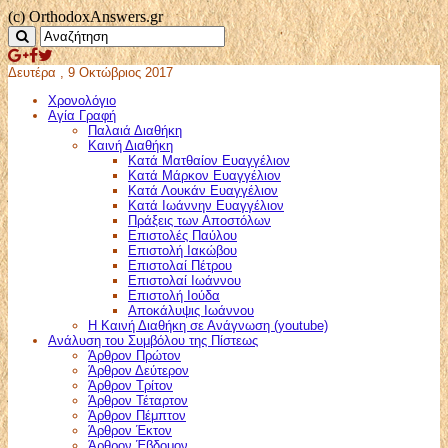
(c) OrthodoxAnswers.gr
Δευτέρα , 9 Οκτώβριος 2017
Χρονολόγιο
Αγία Γραφή
Παλαιά Διαθήκη
Καινή Διαθήκη
Κατά Ματθαίον Ευαγγέλιον
Κατά Μάρκον Ευαγγέλιον
Κατά Λουκάν Ευαγγέλιον
Κατά Ιωάννην Ευαγγέλιον
Πράξεις των Αποστόλων
Επιστολές Παύλου
Επιστολή Ιακώβου
Επιστολαί Πέτρου
Επιστολαί Ιωάννου
Επιστολή Ιούδα
Αποκάλυψις Ιωάννου
Η Καινή Διαθήκη σε Ανάγνωση (youtube)
Ανάλυση του Συμβόλου της Πίστεως
Άρθρον Πρώτον
Άρθρον Δεύτερον
Άρθρον Τρίτον
Άρθρον Τέταρτον
Άρθρον Πέμπτον
Άρθρον Έκτον
Άρθρον Έβδομον