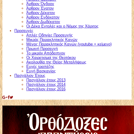
Άρθρον Όγδοον
Άρθρον Ένατον
Άρθρον Δέκατον
Άρθρον Ενδέκατον
Άρθρον Δωδέκατον
Οι Δέκα Εντολές και ο Νόμος της Χάριτος
Προσευχές
Απλές Οδηγίες Προσευχής
Μικρός Παρακλητικός Κανών
Μέγας Παρακλητικός Κανών (youtube + κείμενο)
Πρωινή Προσευχή
Το μικρόν Απόδειπνον
Οι Χαιρετισμοί της Θεοτόκου
Ακολουθία της Θείας Μεταλήψεως
Ευχές τραπέζης
Ευχή Βασκανίας
Πασχάλιον Έτους
Πασχάλιον έτους 2013
Πασχάλιον έτους 2014
Πασχάλιον έτους 2016