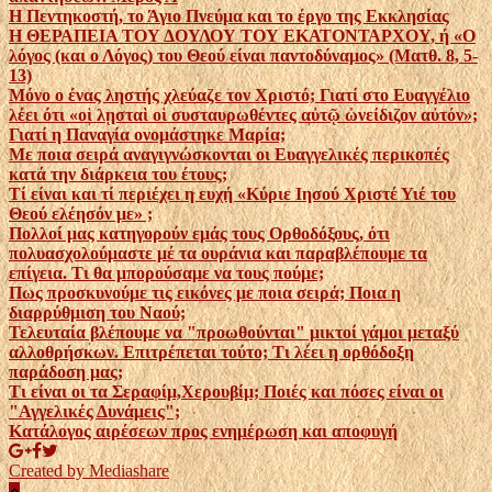
Η Πεντηκοστή, το Άγιο Πνεύμα και το έργο της Εκκλησίας
Η ΘΕΡΑΠΕΙΑ ΤΟΥ ΔΟΥΛΟΥ ΤΟΥ ΕΚΑΤΟΝΤΑΡΧΟΥ, ή «Ο
λόγος (και ο Λόγος) του Θεού είναι παντοδύναμος» (Ματθ. 8, 5-
13)
Μόνο ο ένας ληστής χλεύαζε τον Χριστό; Γιατί στο Ευαγγέλιο
λέει ότι «οἱ λῃσταὶ οἱ συσταυρωθέντες αὐτῷ ὠνείδιζον αὐτόν»;
Γιατί η Παναγία ονομάστηκε Μαρία;
Με ποια σειρά αναγιγνώσκονται οι Ευαγγελικές περικοπές
κατά την διάρκεια του έτους;
Τί είναι και τί περιέχει η ευχή «Κύριε Ιησού Χριστέ Υιέ του
Θεού ελέησόν με» ;
Πολλοί μας κατηγορούν εμάς τους Ορθοδόξους, ότι
πολυασχολούμαστε μέ τα ουράνια και παραβλέπουμε τα
επίγεια. Τι θα μπορούσαμε να τους πούμε;
Πως προσκυνούμε τις εικόνες με ποια σειρά; Ποια η
διαρρύθμιση του Ναού;
Τελευταία βλέπουμε να "προωθούνται" μικτοί γάμοι μεταξύ
αλλοθρήσκων. Επιτρέπεται τούτο; Τι λέει η ορθόδοξη
παράδοση μας;
Τι είναι οι τα Σεραφίμ,Χερουβίμ; Ποιές και πόσες είναι οι
"Αγγελικές Δυνάμεις";
Κατάλογος αιρέσεων προς ενημέρωση και αποφυγή
Created by Mediashare