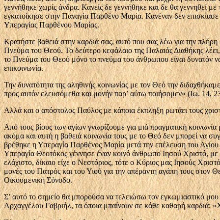
γεννήθηκε χωρίς άνδρα. Κανείς δε γεννήθηκε και δε θα γεννηθεί με
εγκατοίκησε στην Παναγία Παρθένο Μαρία. Κανέναν δεν επισκίασε η
Υπεραγίας Παρθένου Μαρίας.
Κρατήστε βαθειά στην καρδιά σας, αυτό που σας λέω για την πλήρη 
Πνεύμα του Θεού. To δεύτερο κεφά­λαιο της Παλαιάς Διαθήκης λέει,
το Πνεύμα του Θεού μόνο το πνεύμα του άν­θρωπου είναι δυνατόν ν
επικοινωνία.
Την δυνατότητα της αληθινής κοινωνίας με τον Θεό την διδαχθήκαμε 
προς αυτόν ελευσόμεθα και μονήν παρ’ αύτω ποιήσομεν» (Ιω. 14, 23
Αλλά και ο απόστολος Παύλος με κάποια έκ­πληξη ρωτάει τους χριστι
Από τους βίους των αγίων γνωρίζουμε για μιά πραγματική κοινωνία 
ακόμα και αυτή η βαθειά κοινωνία τους με το Θεό δεν μπο­ρεί να συ
βρέθη­κε η Υπεραγία Παρθένος Μαρία μετά την επέλευση του Αγίου Π
Υπεραγία Θεοτόκος γέννησε έναν κοινό άνθρωπο Ιησού Χριστό, με τ
ελάχιστο, δίκαιο είχε ο Νεστόριος, τότε ο Κύριος μας Ιησούς Χριστό
μονές του Πατρός και του Υιού για την απέραντη αγάπη τους στον Θ
Οικουμενική Σύνοδο.
Σ’ αυτό το σημείο θα μπορούσα να τελειώσω τον εγκωμιαστικό μου 
Αρχαγγέλου Γαβριήλ, τα όποια μπαίνουν σε κάθε καθαρή καρδιά: «Χ