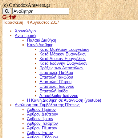
(c) OrthodoxAnswers.gr
Παρασκευή , 4 Αύγουστος 2017
Χρονολόγιο
Αγία Γραφή
Παλαιά Διαθήκη
Καινή Διαθήκη
Κατά Ματθαίον Ευαγγέλιον
Κατά Μάρκον Ευαγγέλιον
Κατά Λουκάν Ευαγγέλιον
Κατά Ιωάννην Ευαγγέλιον
Πράξεις των Αποστόλων
Επιστολές Παύλου
Επιστολή Ιακώβου
Επιστολαί Πέτρου
Επιστολαί Ιωάννου
Επιστολή Ιούδα
Αποκάλυψις Ιωάννου
Η Καινή Διαθήκη σε Ανάγνωση (youtube)
Ανάλυση του Συμβόλου της Πίστεως
Άρθρον Πρώτον
Άρθρον Δεύτερον
Άρθρον Τρίτον
Άρθρον Τέταρτον
Άρθρον Πέμπτον
Άρθρον Έκτον
Άρθρον Έβδομον