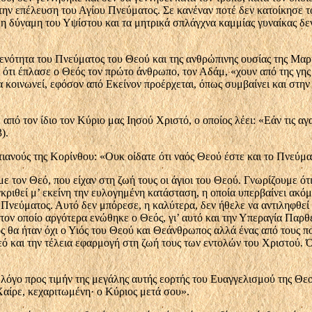
 την επέλευση του Αγίου Πνεύματος. Σε κανέναν ποτέ δεν κατοίκησε τ
 δύναμη του Υψίστου και τα μητρικά σπλάγχνα καμμίας γυναίκας δεν 
ενότητα του Πνεύματος του Θε­ού και της ανθρώπινης ουσίας της Μαρ
 ότι έπλασε ο Θε­ός τον πρώτο άνθρωπο, τον Αδάμ, «χουν από της γης
α κοινωνεί, εφόσον από Ε­κείνον προέρχεται, όπως συμβαίνει και στη
από τον ίδιο τον Κύριο μας Ιησού Χριστό, ο οποίος λέει: «Εάν τις αγ
).
ανούς της Κορίνθου: «Ουκ οίδατε ότι ναός Θεού έστε και το Πνεύμα τ
με τον Θεό, που είχαν στη ζωή τους οι άγιοι του Θεού. Γνωρίζουμε ό
γκριθεί μ’ εκείνη την ευλογημένη κατά­σταση, η οποία υπερβαίνει ακ
νεύματος. Αυτό δεν μπόρεσε, η καλύτερα, δεν ήθελε να α­ντιληφθεί ο 
ον οποίο αργότερα ενώθηκε ο Θεός, γι’ αυτό και την Υπεραγία Παρθ
ς θα ήταν όχι ο Υιός του Θεού και Θεάνθρωπος αλλά ένας από τους πολ
εό και την τέλεια εφαρμογή στη ζωή τους των εντολών του Χριστού. 
λόγο προς τιμήν της μεγάλης αυτής εορτής του Ευαγγελισμού της Θε
αίρε, κεχαριτωμένη· ο Κύριος μετά σου».