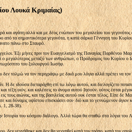
ίου Λουκά Κριμαίας)
 και αγάπη αλλά και με δέος ενώπιον του μεγαλείου του γεγο­νότος 
ρο από τα σημαντικότερα γε­γονότα, η κατά σάρκα Γέννηση του Κυρίο
θάνατο πάνω στο Σταυρό.
γελοι. Έξι μήνες πριν τον Ευ­αγγελισμό της Παναγίας Παρθένου Μαρί
ηθεί ο μεγαλύτερος μεταξύ των αν­θρώπων, ο Πρόδρομος του Κυρίου ο 
 φτωχόσπιτο του ξυλουργού Ιωσήφ.
που δεν τολμώ να τον περιγράψω με δικά μου λόγια αλλά πρέπει να το
ν. Η δε ιδούσα διεταράχθη επί τω λόγω αυτού, και διελογίζετο ποταπ
αι τέξη υιόν, και καλέσεις το άνομα αυτού Ιησούν. ούτος έσται μέγα
εις τους αιώνας, και της βασιλείας αυτού ουκ έσται τέλος. Είπε δε Μ
πί σε και δύναμις υψίστου επισκιάσει σοι· διό και το γεννώμενον άγι
. 1, 28-38).
την Ιστορία του κόσμου διάλογο. Αλλά τώρα θα σταθώ στα λόγια του 
του, δεν γεννήθηκε και δεν θα γεννηθεί κατά τον τρόπο, κατά τον οπο