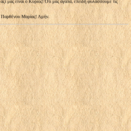
αζί μας εί­ναι ο Κύριος! Ότι μας αγαπά, επειδή φυλάσσουμε τις
ου Παρθένου Μαρίας! Αμήν.