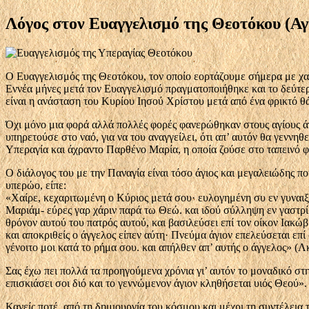
Λόγος στον Ευαγγελισμό της Θεοτόκου (Αγ
Ο Ευαγγελισμός της Θεοτόκου, τον οποίο εορτάζουμε σήμερα με χαρά
Εννέα μήνες μετά τον Ευαγγελισμό πραγματο­ποιήθηκε και το δεύτε
είναι η ανάσταση του Κυρίου Ιησού Χρί­στου μετά από ένα φρικτό 
Όχι μόνο μια φορά αλλά πολλές φορές φανερώ­θηκαν στους αγίους άγ
υπηρετούσε στο ναό, για να του αναγγείλει, ότι απ’ αυτόν θα γενν
Υπεραγία και άχραντο Παρθένο Μαρία, η οποία ζού­σε στο ταπεινό
Ο διάλογος του με την Παναγία είναι τόσο άγι­ος και μεγαλειώδης 
υπερώο, είπε:
«Χαίρε, κεχαριτωμένη ο Κύριος μετά σου· ευλο­γημένη συ εν γυναιξί
Μαριάμ- εύρες γαρ χάριν παρά τω Θεώ. και ιδού σύλληψη εν γαστρί κ
θρόνον αυτού του πατρός αυτού, και βασιλεύσει επί τον οίκον Ιακώβ 
και αποκριθείς ο άγ­γελος είπεν αύτη· Πνεύμα άγιον επελεύσεται ε
γένοιτο μοι κατά το ρήμα σου. και απήλθεν απ’ αυτής ο άγ­γελος» (Λκ
Σας έχω πει πολλά τα προηγούμενα χρόνια γι’ αυτόν το μοναδικό σ
επισκιάσει σοι διό και το γεννώμενον άγι­ον κληθήσεται υιός Θεού».
Κανείς ποτέ, από τη δημιουργία του κόσμου και μέχρι τη συντέλεια 