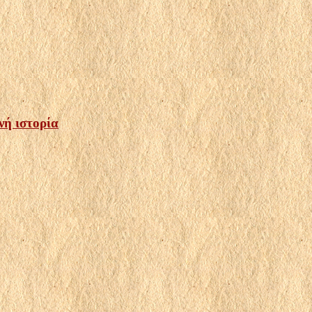
νή ιστορία