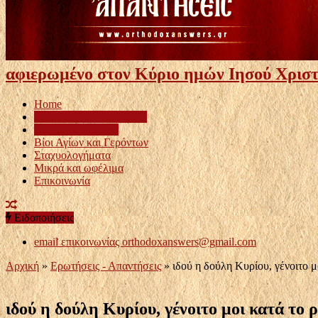
αφιερωμένο στον Κύριο ημών Ιησού Χριστ
Home
Ερωτήσεις – Απαντήσεις
Πατερικά Κείμενα
Βίοι Αγίων και Γερόντων
Σταχυολογήματα
Μικρά και ωφέλιμα
Επικοινωνία
Ειδοποιήσεις
email επικοινωνίας
orthodoxanswers@gmail.com
Αρχική
»
Ερωτήσεις - Απαντήσεις
»
ιδού η δούλη Κυρίου, γένοιτο μ
ιδού η δούλη Κυρίου, γένοιτο μοι κατά το 