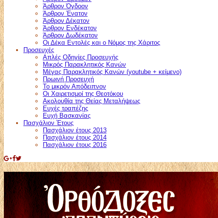
Άρθρον Όγδοον
Άρθρον Ένατον
Άρθρον Δέκατον
Άρθρον Ενδέκατον
Άρθρον Δωδέκατον
Οι Δέκα Εντολές και ο Νόμος της Χάριτος
Προσευχές
Απλές Οδηγίες Προσευχής
Μικρός Παρακλητικός Κανών
Μέγας Παρακλητικός Κανών (youtube + κείμενο)
Πρωινή Προσευχή
Το μικρόν Απόδειπνον
Οι Χαιρετισμοί της Θεοτόκου
Ακολουθία της Θείας Μεταλήψεως
Ευχές τραπέζης
Ευχή Βασκανίας
Πασχάλιον Έτους
Πασχάλιον έτους 2013
Πασχάλιον έτους 2014
Πασχάλιον έτους 2016