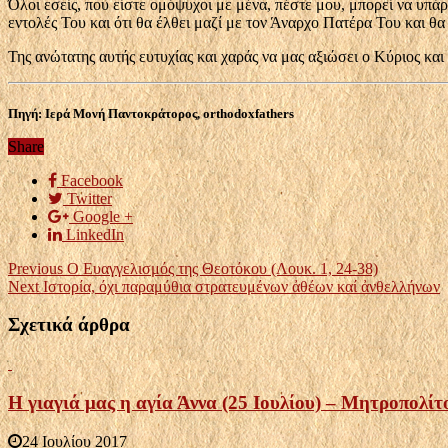
Όλοι εσείς, που είστε ομόψυχοι με μένα, πέστε μου, μπορεί να υπάρ
εντολές Του και ότι θα έλθει μαζί με τον Άναρ­χο Πατέρα Του και θα
Της ανώτατης αυτής ευτυχίας και χαράς να μας αξιώσει ο Κύριος κ
Πηγή: Ιερά Μονή Παντοκράτορος, orthodoxfathers
Share
Facebook
Twitter
Google +
LinkedIn
Previous
Ο Ευαγγελισμός της Θεοτόκου (Λουκ. 1, 24-38)
Next
Ιστορία, όχι παραμύθια στρατευμένων ἀθέων καί ἀνθελλήνων
Σχετικά άρθρα
Η γιαγιά μας η αγία Άννα (25 Ιουλίου) – Μητροπολί
24 Ιουλίου 2017