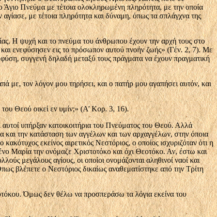
ο Άγιο Πνεύ­μα με τέτοια ολοκληρωμένη πληρότητα, με την ο­ποία
αγίασε, με τέτοια πληρότητα και δύναμη, όπως τα σπλάγχνα της
ίας. Η ψυχή και το πνεύμα του άνθρωπου έχουν την αρχή τους στο
 και ενεφύσησεν εις το πρόσωπον αυτού πνοήν ζωής» (Γέν. 2, 7). Με
ν φύση, συγγενή δηλαδή μεταξύ τους πράγματα να έχουν πραγματική
απά με, τον λόγον μου τηρήσει, και ο πατήρ μου αγαπήσει αυτόν, και
ου Θεού οικεί εν υμίν;» (Α’ Κορ. 3, 16).
τι αυτοί υπήρξαν κατοικοιτήρια του Πνεύματος του Θεού. Αλλά
όμα και την κατάσταση των αγγέλων και των αρχαγγέλων, στην όποια
κακότυχος εκείνος αιρετικός Νεστόριος, ο οποίος ισχυριζόταν ότι η
ένο Μαρία την ονόμαζε Χριστοτόκο και όχι Θεοτόκο. Αν, έστω και
λούς μεγάλους αγίους, οι οποίοι ονομάζο­νται αληθινοί ναοί και
Όπως βλέπετε ο Νεστόριος δικαίως ανα­θεματίστηκε από την Τρίτη
οτόκου. Όμως δεν θέ­λω να προσπεράσω τα λόγια εκείνα του