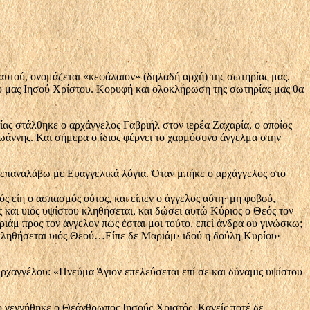
αυτού, ονομάζεται «κεφάλαιον» (δη­λαδή αρχή) της σωτηρίας μας.
υ μας Ιη­σού Χρίστου. Κορυφή και ολοκλήρωση της σωτηρί­ας μας θα
ας στάλθη­κε ο αρχάγγελος Γαβριήλ στον ιερέα Ζαχαρία, ο οποίος
Ιωάννης. Και σήμερα ο ίδιος φέρνει το χαρμόσυνο άγγελμα στην
ν επαναλά­βω με Ευαγγελικά λόγια. Όταν μπήκε ο αρχάγγελος στο
ός είη ο ασπασμός ούτος, και είπεν ο άγγελος αύτη· μη φοβού,
ς και υιός υψίστου κληθήσεται, και δώσει αυτώ Κύριος ο Θεός τον
αριάμ προς τον άγγελον πώς έσται μοι τούτο, επεί άνδρα ου γινώσκω;
ον κληθήσεται υιός Θεού…Είπε δε Μαριάμ· ιδού η δούλη Κυρίου·
Αρχαγγέλου: «Πνεύμα Άγιον επελεύσεται επί σε και δύναμις υψίστου
ίο γεννήθη­κε ο Θεάνθρωπος Ιησούς Χριστός. Κανείς ποτέ δε