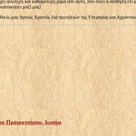
χει ανώτερη και καθαρότερη χαρά από αυτή, που δίνει η αίσθηση ότι μ
 κατοικήσει μαζί μας!
αι Θεός μας Ιησούς Χριστός διά πρεσβειών της Υπεραγίας και Αχράντ
του Προικοννήσου, Ιωσήφ