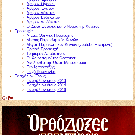
Άρθρον Όγδοον
Άρθρον Ένατον
Άρθρον Δέκατον
Άρθρον Ενδέκατον
Άρθρον Δωδέκατον
Οι Δέκα Εντολές και ο Νόμος της Χάριτος
Προσευχές
Απλές Οδηγίες Προσευχής
Μικρός Παρακλητικός Κανών
Μέγας Παρακλητικός Κανών (youtube + κείμενο)
Πρωινή Προσευχή
Το μικρόν Απόδειπνον
Οι Χαιρετισμοί της Θεοτόκου
Ακολουθία της Θείας Μεταλήψεως
Ευχές τραπέζης
Ευχή Βασκανίας
Πασχάλιον Έτους
Πασχάλιον έτους 2013
Πασχάλιον έτους 2014
Πασχάλιον έτους 2016