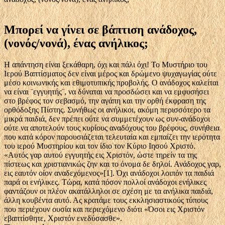
Μπορεί να γίνει σε βάπτιση ανάδοχος,
(νονός/νονά), ένας ανήλικος;
Η απάντηση είναι ξεκάθαρη, όχι και πάλι όχι! Το Μυστήριο του
Ιερού Βαπτίσματος δεν είναι μέρος και δρώμενο ψυχαγωγίας ούτε
μέσο κοινωνικής και εθιμοτυπικής προβολής. Ο ανάδοχος καλείται
να είναι ¨εγγυητής¨, να δύναται να προσδώσει και να εμφυσήσει
στο βρέφος τον σεβασμό, την αγάπη και την ορθή έκφραση της
ορθόδοξης Πίστης. Συνήθως οι ανήλικοι, ακόμη περισσότερο τα
μικρά παιδιά, δεν πρέπει ούτε να συμμετέχουν ως συν-ανάδοχοι
ούτε να αποτελούν τους κυρίους αναδόχους του βρέφους, συνήθεια
που κατά κόρον παρουσιάζεται τελευταία και εμπαίζει την ιερότητα
του ιερού Μυστηρίου και τον ίδιο τον Κύριο Ιησού Χριστό.
«Αυτός γαρ αυτού εγγυητής εις Χριστόν, ώστε τηρείν τα της
πίστεως και χριστιανικώς ζην και το όνομα δε δηλοί. Ανάδοχος γαρ,
εις εαυτόν οίον αναδεχόμενος»[1]. Όχι ανάδοχοι λοιπόν τα παιδιά
παρά οι ενήλικες. Τώρα, κατά πόσον πολλοί ανάδοχοι ενήλικες
φαντάζουν οι πλέον ακατάλληλοι σε σχέση με τα ανήλικα παιδιά,
άλλη κουβέντα αυτό. Ας κρατάμε τους εκκλησιαστικούς τύπους
που περιέχουν ουσία και περιεχόμενο διότι «Όσοι εις Χριστόν
εβαπτίσθητε, Χριστόν ενεδύσασθε».