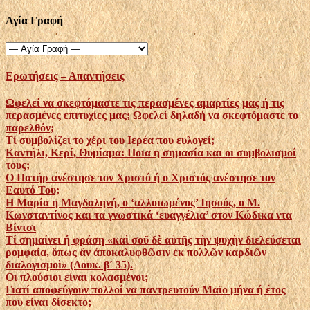
Αγία Γραφή
Ερωτήσεις – Απαντήσεις
Ωφελεί να σκεφτόμαστε τις περασμένες αμαρτίες μας ή τις
περασμένες επιτυχίες μας; Ωφελεί δηλαδή να σκεφτόμαστε το
παρελθόν;
Τί συμβολίζει το χέρι του Ιερέα που ευλογεί;
Καντήλι, Κερί, Θυμίαμα: Ποια η σημασία και οι συμβολισμοί
τους;
Ο Πατήρ ανέστησε τον Χριστό ή ο Χριστός ανέστησε τον
Εαυτό Του;
Η Μαρία η Μαγδαληνή, ο ‘αλλοιωμένος’ Ιησούς, ο Μ.
Κωνσταντίνος και τα γνωστικά ‘ευαγγέλια’ στον Κώδικα ντα
Βίντσι
Τί σημαίνει ή φράση «καὶ σοῦ δὲ αὐτῆς τὴν ψυχὴν διελεύσεται
ρομφαία, ὅπως ἂν ἀποκαλυφθῶσιν ἐκ πολλῶν καρδιῶν
διαλογισμοὶ» (Λουκ. β´ 35).
Οι πλούσιοι είναι κολασμένοι;
Γιατί αποφεύγουν πολλοί να παντρευτούν Μαϊο μήνα ή έτος
που είναι δίσεκτο;