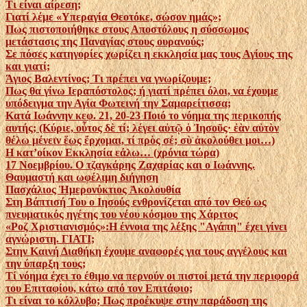
Τι είναι αίρεση;
Γιατί λέμε «Υπεραγία Θεοτόκε, σώσον ημάς»;
Πως πιστοποιήθηκε στους Αποστόλους η σύσσωμος
μετάστασις της Παναγίας στους ουρανούς;
Σε πόσες κατηγορίες χωρίζει η εκκλησία μας τους Αγίους της
και γιατί;
Άγιος Βαλεντίνος; Τι πρέπει να γνωρίζουμε;
Πως θα γίνω Ιεραπόστολος; ή γιατί πρέπει όλοι, να έχουμε
υπόδειγμα την Αγία Φωτεινή την Σαμαρείτισσα;
Κατά Ιωάννην κεφ. 21, 20-23 Ποιό το νόημα της περικοπής
αυτής; (Κύριε, οὗτος δὲ τί; λέγει αὐτῷ ὁ Ἰησοῦς· ἐὰν αὐτὸν
θέλω μένειν ἕως ἔρχομαι, τί πρὸς σέ; σὺ ἀκολούθει μοι…)
Η κατ’οίκον Εκκλησία εάλω… (χρόνια τώρα)
17 Νοεμβρίου. Ο τζαγκάρης Ζαχαρίας και ο Ιωάννης.
Θαυμαστή και ωφέλιμη διήγηση
Πασχάλιος Ἡμερονύκτιος Ἀκολουθία
Στη Βάπτισή Του ο Ιησούς ενθρονίζεται από τον Θεό ως
πνευματικός ηγέτης του νέου κόσμου της Χάριτος
«Ροζ Χριστιανισμός»:Η έννοια της λέξης "Αγάπη" έχει γίνει
αγνώριστη. ΓΙΑΤΙ;
Στην Καινή Διαθήκη έχουμε αναφορές για τους αγγέλους και
την ύπαρξη τους;
Τί νόημα έχει το έθιμο να περνούν οι πιστοί μετά την περιφορά
του Επιταφίου, κάτω από τον Επιτάφιο;
Τι είναι το κόλλυβο; Πως προέκυψε στην παράδοση της