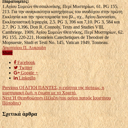
Παραπομπές:
1.Αγίου Συμεών Θεσσαλονίκης, Περί Μυστηρίων, 61. PG 155,
213. Για την αναγκαιότητα κατηχήσεως του αναδόχου στην πρώτη
Εκκλησία και την προετοιμασία του βλ., σχ., Αγίου Διονυσίου,
Εκκλησιαστική Ιεραρχία, 2,5. PG 3, 396 και 7,10. PG 3, 584 και
2,7. PG 3,396, Don R. Connoly, Texts and Studies VIII,
Cambriege, 1909, Αγίου Συμεών Θεσ/νίκης, Περί Μυστηρίων, 62.
PG 155, 220-221, Homeleis Catechetiques de Theodore de
Mopsueste, Studi et Testi No. 145, Vatican 1949, Tonneau.
Δημητρίου Π. Λυκούδη
Share
Facebook
Twitter
Google +
LinkedIn
Previous
ΟΙ ΑΓΙΟΙ ΠΑΝΤΕΣ, η ενότητα της πίστεως, η
μυστηριακή ζωή, η ένωση με το Χριστό.
Next
Ἡ Θεανθρώπινη ἐξέλιξη (του οσίου πατρός Ιουστίνου
Πόποβιτς)
Σχετικά άρθρα