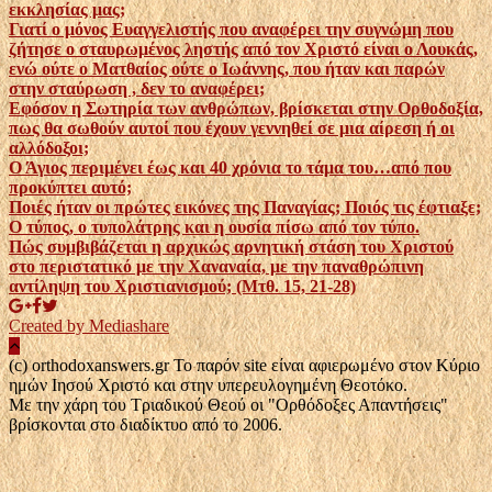
εκκλησίας μας;
Γιατί ο μόνος Ευαγγελιστής που αναφέρει την συγνώμη που
ζήτησε ο σταυρωμένος ληστής από τον Χριστό είναι ο Λουκάς,
ενώ ούτε ο Ματθαίος ούτε ο Ιωάννης, που ήταν και παρών
στην σταύρωση , δεν το αναφέρει;
Εφόσον η Σωτηρία των ανθρώπων, βρίσκεται στην Ορθοδοξία,
πως θα σωθούν αυτοί που έχουν γεννηθεί σε μια αίρεση ή οι
αλλόδοξοι;
Ο Άγιος περιμένει έως και 40 χρόνια το τάμα του…από που
προκύπτει αυτό;
Ποιές ήταν οι πρώτες εικόνες της Παναγίας; Ποιός τις έφτιαξε;
Ο τύπος, ο τυπολάτρης και η ουσία πίσω από τον τύπο.
Πώς συμβιβάζεται η αρχικώς αρνητική στάση του Χριστού
στο περιστατικό με την Χαναναία, με την παναθρώπινη
αντίληψη του Χριστιανισμού; (Μτθ. 15, 21-28)
Created by Mediashare
(c) orthodoxanswers.gr Το παρόν site είναι αφιερωμένο στον Κύριο
ημών Ιησού Χριστό και στην υπερευλογημένη Θεοτόκο.
Με την χάρη του Τριαδικού Θεού οι "Ορθόδοξες Απαντήσεις"
βρίσκονται στο διαδίκτυο από το 2006.