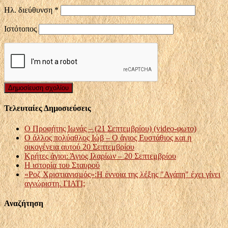
Ηλ. διεύθυνση
*
Ιστότοπος
Τελευταίες Δημοσιεύσεις
Ο Προφήτης Ιωνάς – (21 Σεπτεμβρίου) (video-φωτο)
Ο άλλος πολύαθλος Ιώβ – Ο άγιος Ευστάθιος και η
οικογένεια αυτού 20 Σεπτεμβρίου
Κρήτες άγιοι: Άγιος Ιλαρίων – 20 Σεπτεμβρίου
Η ιστορία του Σταυρού
«Ροζ Χριστιανισμός»:Η έννοια της λέξης "Αγάπη" έχει γίνει
αγνώριστη. ΓΙΑΤΙ;
Αναζήτηση