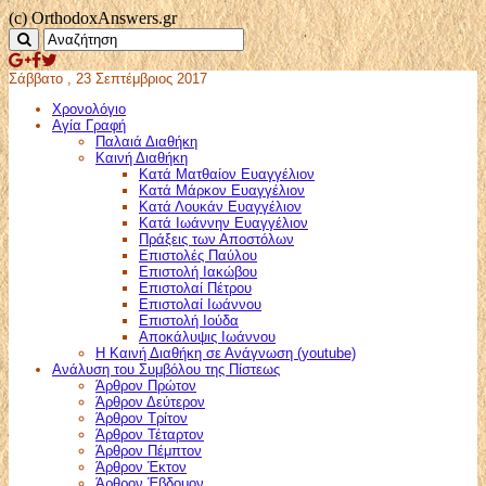
(c) OrthodoxAnswers.gr
Σάββατο , 23 Σεπτέμβριος 2017
Χρονολόγιο
Αγία Γραφή
Παλαιά Διαθήκη
Καινή Διαθήκη
Κατά Ματθαίον Ευαγγέλιον
Κατά Μάρκον Ευαγγέλιον
Κατά Λουκάν Ευαγγέλιον
Κατά Ιωάννην Ευαγγέλιον
Πράξεις των Αποστόλων
Επιστολές Παύλου
Επιστολή Ιακώβου
Επιστολαί Πέτρου
Επιστολαί Ιωάννου
Επιστολή Ιούδα
Αποκάλυψις Ιωάννου
Η Καινή Διαθήκη σε Ανάγνωση (youtube)
Ανάλυση του Συμβόλου της Πίστεως
Άρθρον Πρώτον
Άρθρον Δεύτερον
Άρθρον Τρίτον
Άρθρον Τέταρτον
Άρθρον Πέμπτον
Άρθρον Έκτον
Άρθρον Έβδομον